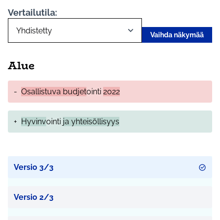
Vertailutila:
Vaihda näkymää
Alue
-
Osallistuva budjet
ointi
2022
+
Hyvinv
ointi
ja yhteisöllisyys
Versio 3/3
Versio 2/3