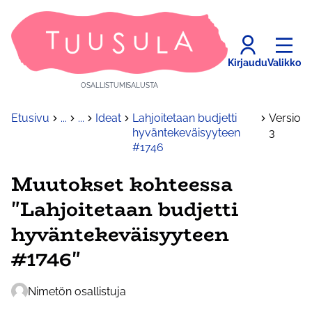
Kirjaudu
Valikko
OSALLISTUMISALUSTA
Etusivu
...
...
Ideat
Lahjoitetaan budjetti
Versio
hyväntekeväisyyteen
3
#1746
Muutokset kohteessa
"Lahjoitetaan budjetti
hyväntekeväisyyteen
#1746"
Nimetön osallistuja