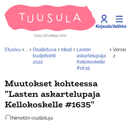
Kirjaudu
Valikko
OSALLISTUMISALUSTA
Etusivu
...
Osallistuva
Ideat
Lasten
Versio
budjetointi
askartelupaja
2
2022
Kellokoskelle
#1635
Muutokset kohteessa
"Lasten askartelupaja
Kellokoskelle #1635"
Nimetön osallistuja