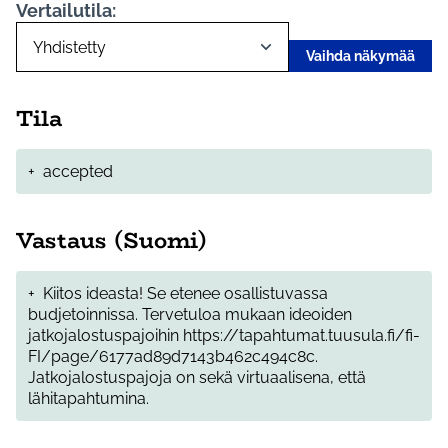
Vertailutila:
Vaihda näkymää
Tila
+
accepted
Vastaus (Suomi)
+
Kiitos ideasta! Se etenee osallistuvassa
budjetoinnissa. Tervetuloa mukaan ideoiden
jatkojalostuspajoihin https://tapahtumat.tuusula.fi/fi-
FI/page/6177ad89d7143b462c494c8c.
Jatkojalostuspajoja on sekä virtuaalisena, että
lähitapahtumina.