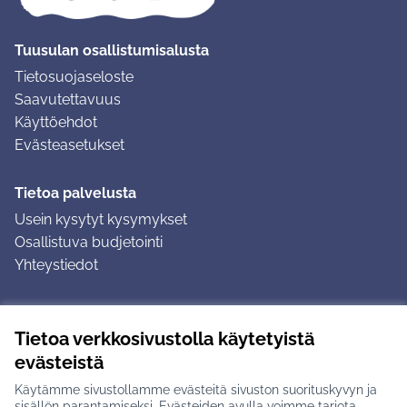
Tuusulan osallistumisalusta
Tietosuojaseloste
Saavutettavuus
Käyttöehdot
Evästeasetukset
Tietoa palvelusta
Usein kysytyt kysymykset
Osallistuva budjetointi
Yhteystiedot
Ohjeet
Tietoa verkkosivustolla käytetyistä
Ohjeet kirjautumiseen
evästeistä
Ohjeet kommentin jättämiseen
Käytämme sivustollamme evästeitä sivuston suorituskyvyn ja
sisällön parantamiseksi. Evästeiden avulla voimme tarjota