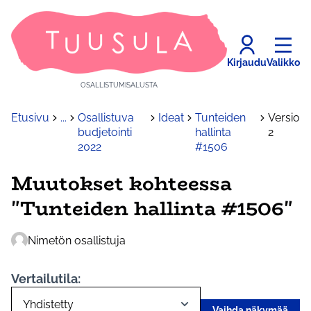
Kirjaudu
Valikko
OSALLISTUMISALUSTA
Etusivu
...
Osallistuva
Ideat
Tunteiden
Versio
budjetointi
hallinta
2
2022
#1506
Muutokset kohteessa
"Tunteiden hallinta #1506"
Nimetön osallistuja
Vertailutila:
Vaihda näkymää