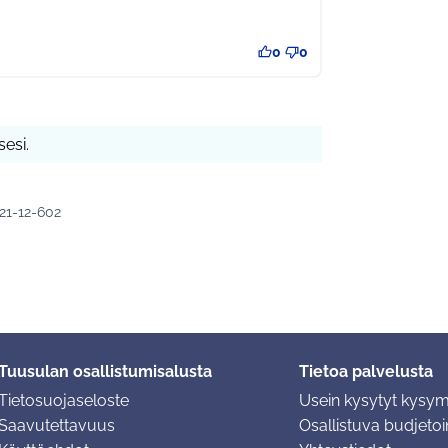
0
0
esi.
021-12-602
Tuusulan osallistumisalusta
Tietoa palvelusta
Tietosuojaseloste
Usein kysytyt kysy
Saavutettavuus
Osallistuva budjetoin