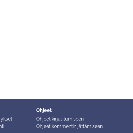
Ohjeet
mykset
Ohjeet kirjautumiseen
ti
Ohjeet kommentin jättämiseen