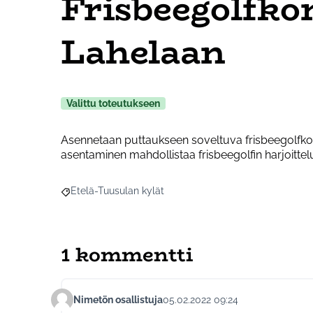
Frisbeegolfko
Lahelaan
Valittu toteutukseen
Asennetaan puttaukseen soveltuva frisbeegolfkor
asentaminen mahdollistaa frisbeegolfin harjoittelu
Etelä-Tuusulan kylät
Rajaa tulokset aihepiirin mukaan: Etelä-Tuusulan kylä
1 kommentti
Nimetön osallistuja
05.02.2022 09:24
Kommentti 676