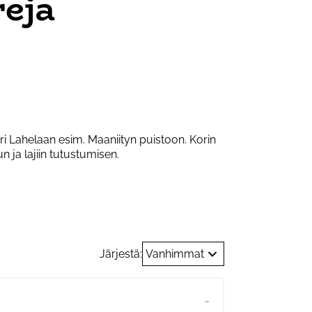
reja
i Lahelaan esim. Maaniityn puistoon. Korin
n ja lajiin tutustumisen.
t
Järjestä:
Vanhimmat
…