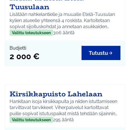
Tuusulaan
Lisätään nahkelantielle ja muualle Etelä-Tuusulan
kylien alueelle yhteensä 4 roskista. Kartoitetaan
sopivat sijoituskohdat ja annetaan asukkaiden
päättää paikoista.
306
ääntä
Valittu toteutukseen
Budjetti
Tutustu
2 000 €
Kirsikkapuisto Lahelaan
Hankitaan isoja kirsikkapuita ja niiden istuttamiseen
tarvittavat tarvikkeet. Viherpalvelut kartoittavat
puille sopivat istutuspaikat mistä tehdään sijainnin
valinta.
295
ääntä
Valittu toteutukseen