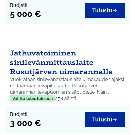
Budjetti
Tutustu
5 000 €
Jatkuvatoiminen
sinilevänmittauslaite
Rusutjärven uimarannalle
Vuokrataan sinilevänmittauslaite uimakauden ajaksi
mittaamaan leväpitoisuutta Rusutjärven
uimarannan leväpuomien sisäpuolelle. Näin
saadaan reaaliajassa tietoa onko vesi
258
ääntä
Valittu toteutukseen
uimakelpoista.
Budjetti
Tutustu
3 000 €