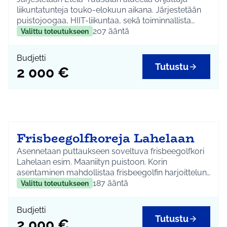
liikuntatunteja touko-elokuun aikana. Järjestetään
puistojoogaa, HIIT-liikuntaa, sekä toiminnallista
lihaskuntaharjiittelua.
207
ääntä
Valittu toteutukseen
Budjetti
Tutustu
2 000 €
Frisbeegolfkoreja Lahelaan
Asennetaan puttaukseen soveltuva frisbeegolfkori
Lahelaan esim. Maaniityn puistoon. Korin
asentaminen mahdollistaa frisbeegolfin harjoittelun
ja lajiin tutustumisen.
187
ääntä
Valittu toteutukseen
Budjetti
Tutustu
2 000 €