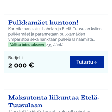
Pulkkamäet kuntoon!
Kartoitetaan kaikki Lahelan ja Etelä-Tuusulan kylien
pulkkamäet ja parannetaan pulkkamäkien
ympäristöä sekä hankitaan pulkkia lainaamista
varten.
235
ääntä
Valittu toteutukseen
Budjetti
Tutustu
2 000 €
Maksutonta liikuntaa Etelä-
Tuusulaan
Järjestetään Etelä-Tuusulan alueella ohjattuja