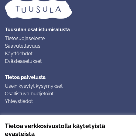
Tuusulan osallistumisalusta
Tietosuojaseloste
Saavutettavuus
Käyttöehdot
Evästeasetukset
Tietoa palvelusta
Usein kysytyt kysymykset
Osallistuva budjetointi
Yhteystiedot
Ohjeet
Tietoa verkkosivustolla käytetyistä
Ohjeet kirjautumiseen
evästeistä