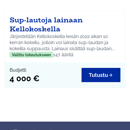
Sup-lautoja lainaan
Kellokoskella
Järjestetään Kellokoskella kesän 2022 aikan 10
kerran kokeilu, jolloin voi lainata sup-laudan ja
kokeilla suppausta. Lainaus sisältää sup-laudan,
pelastusliivin sekä tarvittaessa opastuksen
147
ääntä
Valittu toteutukseen
suppailun saloihin.
Budjetti
Tutustu
4 000 €