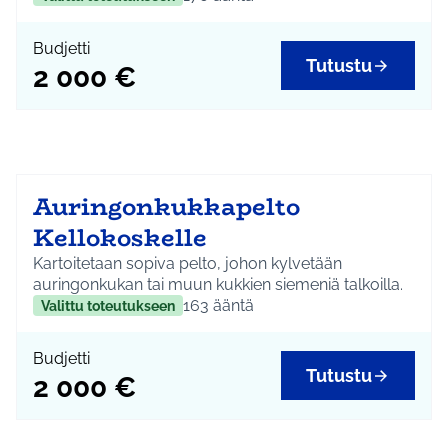
kutsutaan mukaan tekemään yhdessä nuorten
kanssa.
Budjetti
Tutustu
2 000 €
Auringonkukkapelto
Kellokoskelle
Kartoitetaan sopiva pelto, johon kylvetään
auringonkukan tai muun kukkien siemeniä talkoilla.
163
ääntä
Valittu toteutukseen
Budjetti
Tutustu
2 000 €