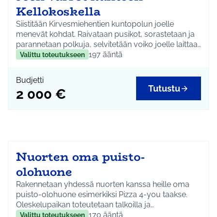
Kellokoskella
Siistitään Kirvesmiehentien kuntopolun joelle
menevät kohdat. Raivataan pusikot, sorastetaan ja
parannetaan polkuja, selvitetään voiko joelle laittaa
penkkejä ja pidetään roskatalkoot.
197
ääntä
Valittu toteutukseen
Budjetti
Tutustu
2 000 €
Nuorten oma puisto-
olohuone
Rakennetaan yhdessä nuorten kanssa heille oma
puisto-olohuone esimerkiksi Pizza 4-you taakse.
Oleskelupaikan toteutetaan talkoilla ja
kierrätystavaroilla. Kaikki yhdistykset ja yritykset
170
ääntä
Valittu toteutukseen