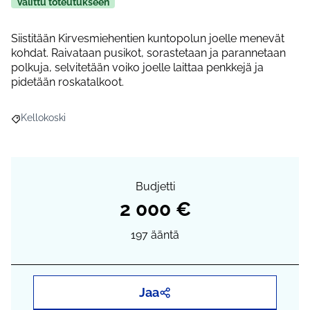
Valittu toteutukseen
Siistitään Kirvesmiehentien kuntopolun joelle menevät
kohdat. Raivataan pusikot, sorastetaan ja parannetaan
polkuja, selvitetään voiko joelle laittaa penkkejä ja
pidetään roskatalkoot.
Kellokoski
Rajaa tulokset aihepiirin mukaan: Kellokoski
Budjetti
2 000 €
197
ääntä
Jaa