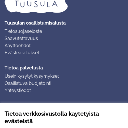
Tuusulan osallistumisalusta
Tietosuojaseloste
Saavutettavuus
Käyttöehdot
Evästeasetukset
Tietoa palvelusta
Usein kysytyt kysymykset
Osallistuva budjetointi
Yhteystiedot
Ohjeet
Tietoa verkkosivustolla käytetyistä
Ohjeet kirjautumiseen
evästeistä
Ohjeet kommentin jättämiseen