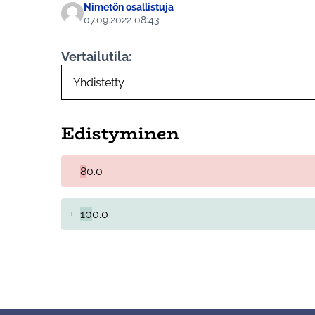
Nimetön osallistuja
07.09.2022 08:43
Vertailutila:
Edistyminen
-
8
0.0
+
10
0.0