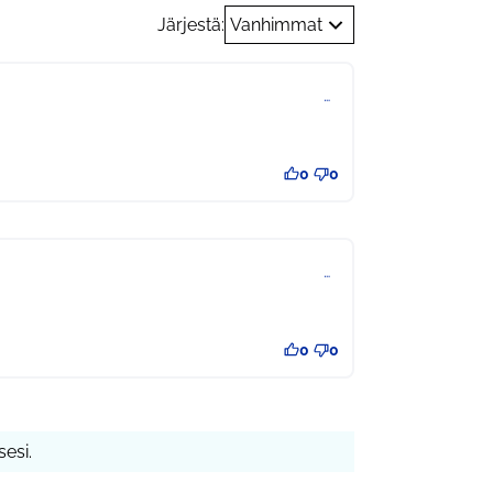
Järjestä:
Vanhimmat
…
0
0
…
0
0
esi.