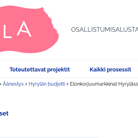
OSALLISTUMISALUST
Toteutettavat projektit
Kaikki prosessit
Äänestys
Hyrylän budjetti
Elonkorjuumarkkinat Hyryläs
set