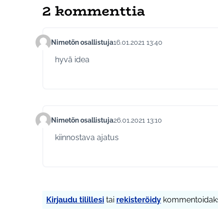
2 kommenttia
Nimetön osallistuja
16.01.2021 13:40
Kommentti 427
hyvä idea
Nimetön osallistuja
26.01.2021 13:10
Kommentti 447
kiinnostava ajatus
Kirjaudu tilillesi
tai
rekisteröidy
kommentoidaks