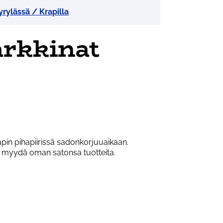
rylässä / Krapilla
rkkinat
apin pihapiirissä sadonkorjuuaikaan.
ivat myydä oman satonsa tuotteita.