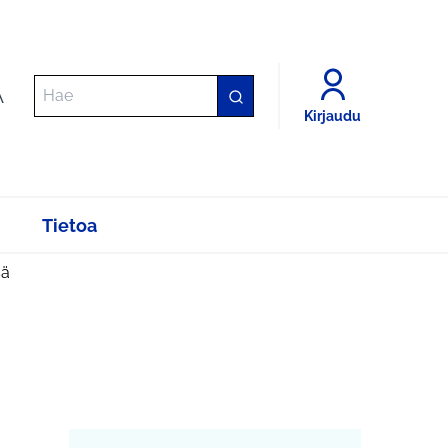
A
Kirjaudu
Tietoa
sä