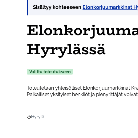
Sisältyy kohteeseen
Elonkorjuumarkkinat Hy
Elonkorjuuma
Hyrylässä
Valittu toteutukseen
Toteutetaan yhteisölliset Elonkorjuumarkkinat Kr
Paikalliset yksityiset henkilöt ja pienyrittäjät vo
Hyrylä
Rajaa tulokset aihepiirin mukaan: Hyrylä