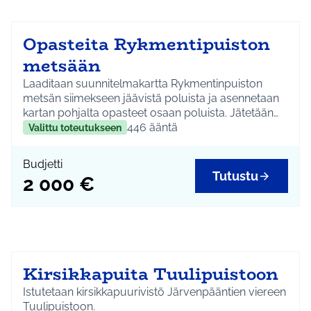
Opasteita Rykmentipuiston
metsään
Laaditaan suunnitelmakartta Rykmentinpuiston
metsän siimekseen jäävistä poluista ja asennetaan
kartan pohjalta opasteet osaan poluista. Jätetään
alueelle mahdollisuus tutustua metsään ja
446
ääntä
Valittu toteutukseen
luontoon vapaasti ilman opasteita.
Budjetti
Tutustu
2 000 €
Kirsikkapuita Tuulipuistoon
Istutetaan kirsikkapuurivistö Järvenpääntien viereen
Tuulipuistoon.