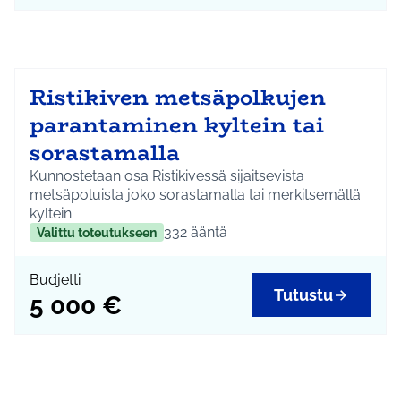
Ristikiven metsäpolkujen
parantaminen kyltein tai
sorastamalla
Kunnostetaan osa Ristikivessä sijaitsevista
metsäpoluista joko sorastamalla tai merkitsemällä
kyltein.
332
ääntä
Valittu toteutukseen
Budjetti
Tutustu
5 000 €