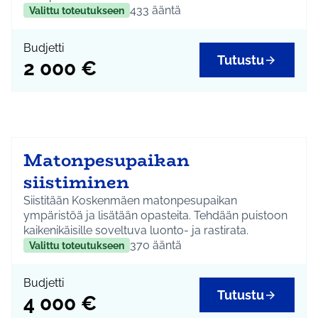
433
ääntä
Valittu toteutukseen
Budjetti
Tutustu
2 000 €
Matonpesupaikan
siistiminen
Siistitään Koskenmäen matonpesupaikan
ympäristöä ja lisätään opasteita. Tehdään puistoon
kaikenikäisille soveltuva luonto- ja rastirata.
370
ääntä
Valittu toteutukseen
Budjetti
Tutustu
4 000 €