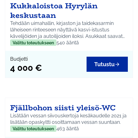
Kukkaloistoa Hyrylän
keskustaan
Tehdään uimahallin, kirjaston ja taidekasarmin
läheiseen rinteeseen näyttävä kasvi-istustus
kävelijöiden ja autoilijoiden iloksi. Asukkaat saavat
päättää istutuksen teemasta ja muodosta.
540
ääntä
Valittu toteutukseen
Budjetti
Tutustu
4 000 €
Fjällbohon siisti yleisö-WC
Lisätään vessan siivouskertoja kesäkaudelle 2021 ja
lisätään opaskyltti osoittamaan vessan suuntaan.
463
ääntä
Valittu toteutukseen