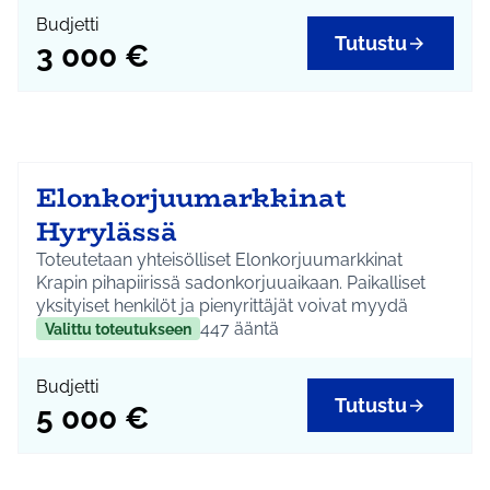
Budjetti
Tutustu
3 000 €
Elonkorjuumarkkinat
Hyrylässä
Toteutetaan yhteisölliset Elonkorjuumarkkinat
Krapin pihapiirissä sadonkorjuuaikaan. Paikalliset
yksityiset henkilöt ja pienyrittäjät voivat myydä
oman satonsa tuotteita.
447
ääntä
Valittu toteutukseen
Budjetti
Tutustu
5 000 €