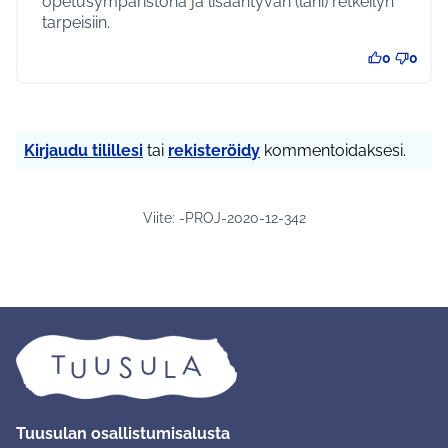
opetusympäristönä ja lisääntyvän (lähi) retkeilyn
tarpeisiin.
0
0
Kirjaudu tilillesi
tai
rekisteröidy
kommentoidaksesi.
Viite: -PROJ-2020-12-342
Tuusulan osallistumisalusta