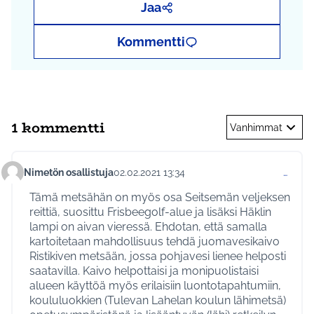
Jaa
Kommentti
1 kommentti
Vanhimmat
Nimetön osallistuja
02.02.2021 13:34
…
Kommentti 466
Tämä metsähän on myös osa Seitsemän veljeksen
reittiä, suosittu Frisbeegolf-alue ja lisäksi Häklin
lampi on aivan vieressä. Ehdotan, että samalla
kartoitetaan mahdollisuus tehdä juomavesikaivo
Ristikiven metsään, jossa pohjavesi lienee helposti
saatavilla. Kaivo helpottaisi ja monipuolistaisi
alueen käyttöä myös erilaisiin luontotapahtumiin,
koululuokkien (Tulevan Lahelan koulun lähimetsä)