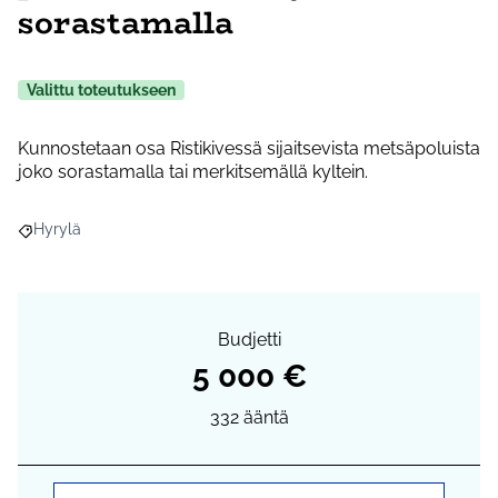
sorastamalla
Valittu toteutukseen
Kunnostetaan osa Ristikivessä sijaitsevista metsäpoluista
joko sorastamalla tai merkitsemällä kyltein.
Hyrylä
Rajaa tulokset aihepiirin mukaan: Hyrylä
Budjetti
5 000 €
332
ääntä