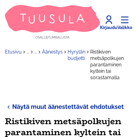
Kirjaudu
Valikko
OSALLISTUMISALUSTA
Etusivu
...
...
Äänestys
Hyrylän
Ristikiven
budjetti
metsäpolkujen
parantaminen
kyltein tai
sorastamalla
Näytä muut äänestettävät ehdotukset
Ristikiven metsäpolkujen
parantaminen kyltein tai