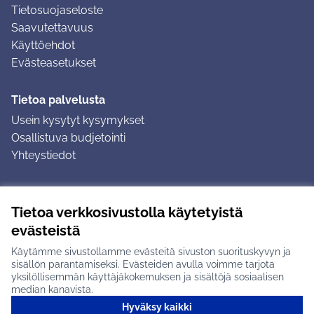
Tietosuojaseloste
Saavutettavuus
Käyttöehdot
Evästeasetukset
Tietoa palvelusta
Usein kysytyt kysymykset
Osallistuva budjetointi
Yhteystiedot
Ohjeet
Tietoa verkkosivustolla käytetyistä
Ohjeet kirjautumiseen
evästeistä
Ohjeet kommentin jättämiseen
Käytämme sivustollamme evästeitä sivuston suorituskyvyn ja
sisällön parantamiseksi. Evästeiden avulla voimme tarjota
yksilöllisemmän käyttäjäkokemuksen ja sisältöjä sosiaalisen
median kanavista.
Hyväksy kaikki