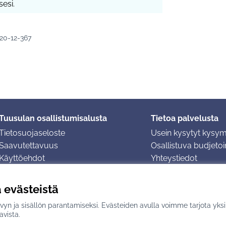
esi.
020-12-367
Tuusulan osallistumisalusta
Tietoa palvelusta
Tietosuojaseloste
Usein kysytyt kysy
Saavutettavuus
Osallistuva budjetoin
Käyttöehdot
Yhteystiedot
Evästeasetukset
ä evästeistä
yn ja sisällön parantamiseksi. Evästeiden avulla voimme tarjota yks
n
avulla.
avista.
(Ulkoinen linkki)