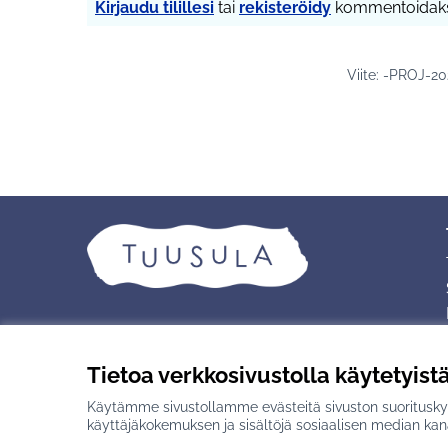
Kirjaudu tilillesi
tai
rekisteröidy
kommentoidaks
Viite: -PROJ-2
Tietoa verkkosivustolla käytetyist
Käytämme sivustollamme evästeitä sivuston suorituskyv
Creative Commons -lisenssi
(Ulkoinen linkki)
Verkkosivusto luotu
vapaan ohjelmisto
käyttäjäkokemuksen ja sisältöjä sosiaalisen median kan