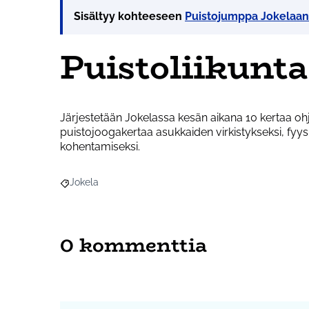
Sisältyy kohteeseen
Puistojumppa Jokelaan
Puistoliikunt
Järjestetään Jokelassa kesän aikana 10 kertaa oh
puistojoogakertaa asukkaiden virkistykseksi, fyy
kohentamiseksi.
Jokela
Rajaa tulokset aihepiirin mukaan: Jokela
0 kommenttia