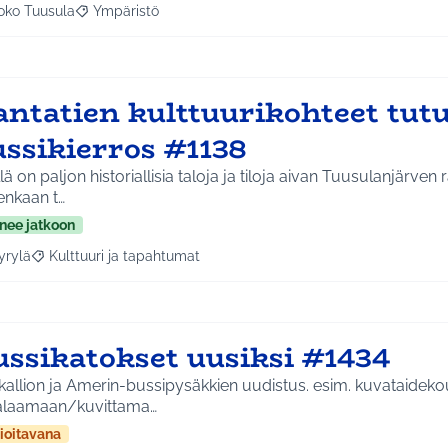
oko Tuusula
Ympäristö
aa tulokset aihepiirin mukaan: Koko Tuusula
Rajaa tulokset teeman mukaan: Ympäristö
ntatien kulttuurikohteet tutui
ussikierros #1138
lä on paljon historiallisia taloja ja tiloja aivan Tuusulanjärven 
enkaan t…
nee jatkoon
yrylä
Kulttuuri ja tapahtumat
a tulokset aihepiirin mukaan: Hyrylä
Rajaa tulokset teeman mukaan: Kulttuuri ja tapahtumat
ussikatokset uusiksi #1434
ikallion ja Amerin-bussipysäkkien uudistus. esim. kuvataideko
laamaan/kuvittama…
ioitavana