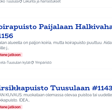
oko Tuusula
Liikunta ja harrastukset
aa tulokset aihepiirin mukaan: Koko Tuusula
Rajaa tulokset teeman mukaan: Liikunta ja harrastukset
oirapuisto Paijalaan Halkivaha
1156
alan alueella on paljon koiria, mutta koirapuisto puuttuu. Aida
lle j…
etene jatkoon
telä-Tuusulan kylät
Ympäristö
a tulokset aihepiirin mukaan: Etelä-Tuusulan kylät
Rajaa tulokset teeman mukaan: Ympäristö
irsikkapuisto Tuusulaan #114
AN KUVAUS: muokataan olemassa olevaa puistoa tai uudelle a
ikkapuisto. IDEA…
etene jatkoon