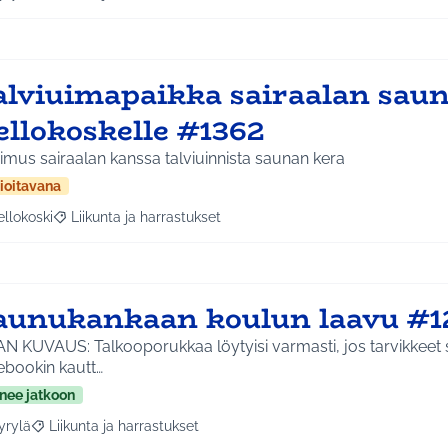
a tulokset aihepiirin mukaan: Hyrylä
Rajaa tulokset teeman mukaan: Liikunta ja harrastukset
alviuimapaikka sairaalan saun
ellokoskelle #1362
mus sairaalan kanssa talviuinnista saunan kera
ioitavana
ellokoski
Liikunta ja harrastukset
a tulokset aihepiirin mukaan: Kellokoski
Rajaa tulokset teeman mukaan: Liikunta ja harrastukset
aunukankaan koulun laavu #1
N KUVAUS: Talkooporukkaa löytyisi varmasti, jos tarvikkeet sa
ebookin kautt…
nee jatkoon
yrylä
Liikunta ja harrastukset
a tulokset aihepiirin mukaan: Hyrylä
Rajaa tulokset teeman mukaan: Liikunta ja harrastukset