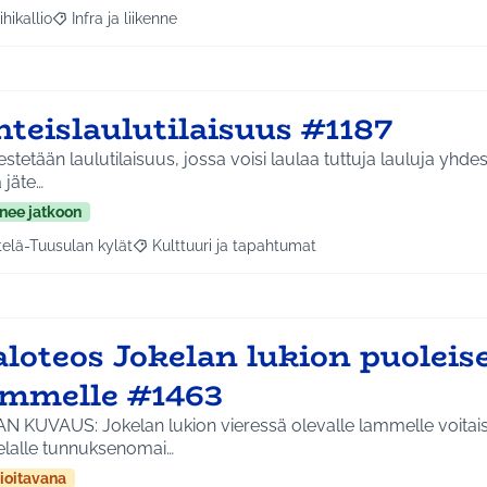
ihikallio
Infra ja liikenne
a tulokset aihepiirin mukaan: Riihikallio
Rajaa tulokset teeman mukaan: Infra ja liikenne
teislaulutilaisuus #1187
estetään laulutilaisuus, jossa voisi laulaa tuttuja lauluja yh
 jäte…
nee jatkoon
telä-Tuusulan kylät
Kulttuuri ja tapahtumat
a tulokset aihepiirin mukaan: Etelä-Tuusulan kylät
Rajaa tulokset teeman mukaan: Kulttuuri ja tapa
loteos Jokelan lukion puoleise
ammelle #1463
N KUVAUS: Jokelan lukion vieressä olevalle lammelle voitaisi
elalle tunnuksenomai…
ioitavana