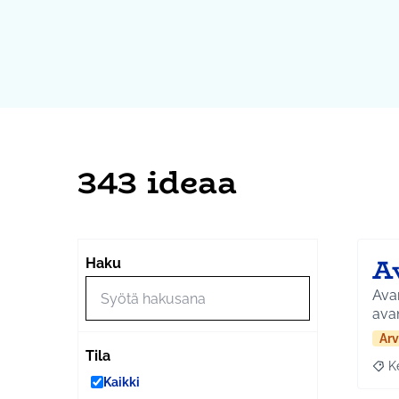
343 ideaa
A
Haku
Avan
ava
Arv
Tila
K
Raja
Kaikki