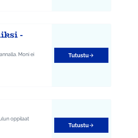
ksi -
rannalla. Moni ei
Tutustu
ulun oppilaat
Tutustu