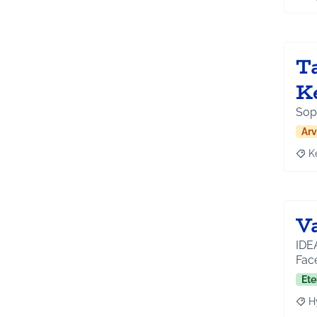
Raja
T
K
Sopi
Arv
K
Raja
V
IDEA
Fac
Ete
H
Raja