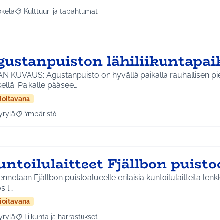
okela
Kulttuuri ja tapahtumat
a tulokset aihepiirin mukaan: Jokela
Rajaa tulokset teeman mukaan: Kulttuuri ja tapahtumat
gustanpuiston lähiliikuntapai
AN KUVAUS: Agustanpuisto on hyvällä paikalla rauhallisen pi
ellä. Paikalle pääsee…
ioitavana
yrylä
Ympäristö
a tulokset aihepiirin mukaan: Hyrylä
Rajaa tulokset teeman mukaan: Ympäristö
untoilulaitteet Fjällbon puist
nnetaan Fjällbon puistoalueelle erilaisia kuntoilulaitteita lenk
s l…
ioitavana
yrylä
Liikunta ja harrastukset