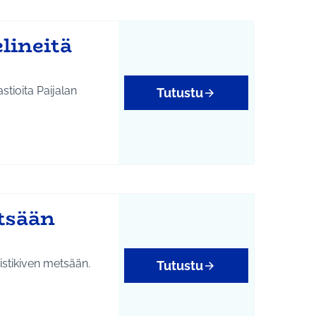
lineitä
stioita Paijalan
Tutustu
tsään
Ristikiven metsään.
Tutustu