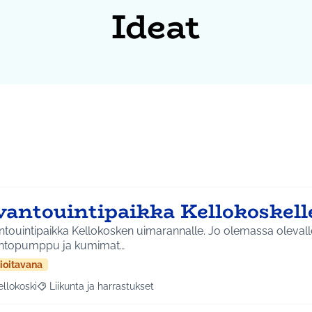
Ideat
vantouintipaikka Kellokoskell
touintipaikka Kellokosken uimarannalle. Jo olemassa olevalle 
ntopumppu ja kumimat…
ioitavana
ellokoski
Liikunta ja harrastukset
a tulokset aihepiirin mukaan: Kellokoski
Rajaa tulokset teeman mukaan: Liikunta ja harrastukset