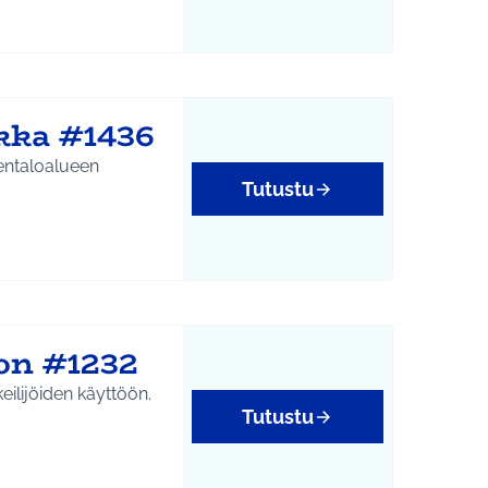
kka #1436
entaloalueen
Tutustu
oon #1232
keilijöiden käyttöön.
Tutustu