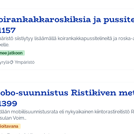
oirankakkaroskiksia ja pussite
1157
ristö siistiytyy lisäämällä koirankakkapussitelineitä ja roska-a
elle.
nee jatkoon
yrylä
Ympäristö
a tulokset aihepiirin mukaan: Hyrylä
Rajaa tulokset teeman mukaan: Ympäristö
obo-suunnistus Ristikiven me
1399
ään mobiilisuunnistusrata eli nykyaikainen kiintorastireitistö 
sulan Voim…
ioitavana