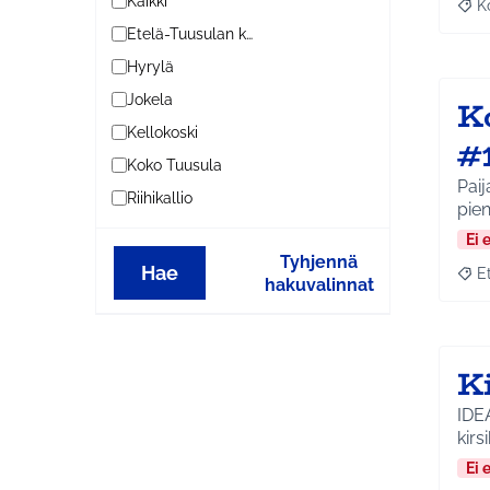
Kaikki
K
Raj
Etelä-Tuusulan kylät
Hyrylä
Jokela
K
Kellokoski
#
Koko Tuusula
Paij
Riihikallio
pieni
Ei 
Tyhjennä
Hae
E
Raja
hakuvalinnat
K
IDE
kirs
Ei 