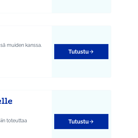
dessä muiden kanssa.
Tutustu
htumat
lle
in toteuttaa
Tutustu