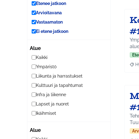
Etenee jatkoon
Arvioitavana
K
Vastaamaton
#
Ei etene jatkoon
Ympä
alue
Alue
Ete
Kaikki
H
Ympäristö
Raja
Liikunta ja harrastukset
Kulttuuri ja tapahtumat
M
Infra ja liikenne
#
Lapset ja nuoret
Ikäihmiset
Tehd
Tuu
Alue
Arv