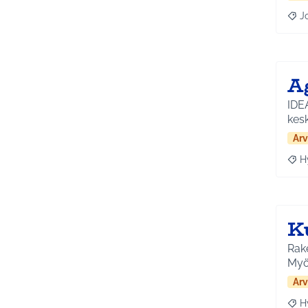
J
Raja
A
IDE
kesk
Arv
H
Raja
K
Rake
Myö
Arv
H