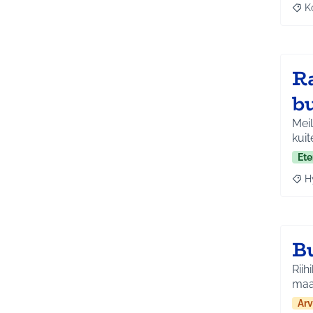
K
Raj
Ra
b
Meil
kuit
Ete
H
Raja
B
Riih
maa
Arv