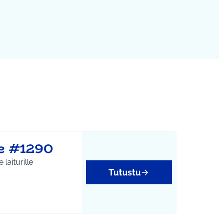
e #1290
laiturille
Tutustu