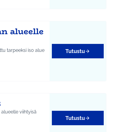
n alueelle
ttu tarpeeksi iso alue
Tutustu
3
lueelle viihtyisä
Tutustu