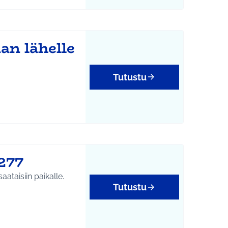
an lähelle
Tutustu
277
ataisiin paikalle.
Tutustu