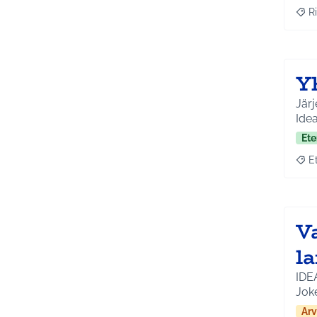
Ri
Raja
Yh
Järj
Idea
Ete
E
Raja
Va
l
IDEA
Jok
Arv