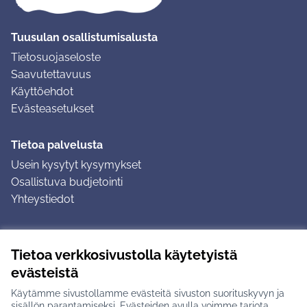
Tuusulan osallistumisalusta
Tietosuojaseloste
Saavutettavuus
Käyttöehdot
Evästeasetukset
Tietoa palvelusta
Usein kysytyt kysymykset
Osallistuva budjetointi
Yhteystiedot
Ohjeet
Tietoa verkkosivustolla käytetyistä
Ohjeet kirjautumiseen
evästeistä
Ohjeet kommentin jättämiseen
Käytämme sivustollamme evästeitä sivuston suorituskyvyn ja
sisällön parantamiseksi. Evästeiden avulla voimme tarjota