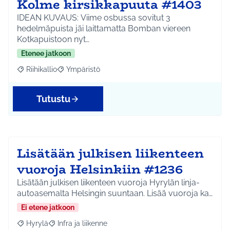
Kolme kirsikkapuuta #1403
IDEAN KUVAUS: Viime osbussa sovitut 3
hedelmäpuista jäi laittamatta Bomban viereen
Kotkapuistoon nyt…
Etenee jatkoon
Riihikallio
Ympäristö
Rajaa tulokset aihepiirin mukaan: Riihikallio
Rajaa tulokset teeman mukaan: Ympäristö
Tutustu
Lisätään julkisen liikenteen
vuoroja Helsinkiin #1236
Lisätään julkisen liikenteen vuoroja Hyrylän linja-
autoasemalta Helsingin suuntaan. Lisää vuoroja ka…
Ei etene jatkoon
Hyrylä
Infra ja liikenne
Rajaa tulokset aihepiirin mukaan: Hyrylä
Rajaa tulokset teeman mukaan: Infra ja liikenne