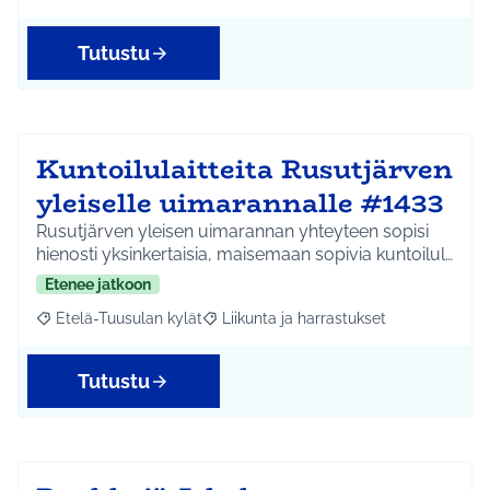
Tutustu
Kuntoilulaitteita Rusutjärven
yleiselle uimarannalle #1433
Rusutjärven yleisen uimarannan yhteyteen sopisi
hienosti yksinkertaisia, maisemaan sopivia kuntoilul…
Etenee jatkoon
Etelä-Tuusulan kylät
Liikunta ja harrastukset
Rajaa tulokset aihepiirin mukaan: Etelä-Tuusulan kylät
Rajaa tulokset teeman mukaan: Liikunta
Tutustu