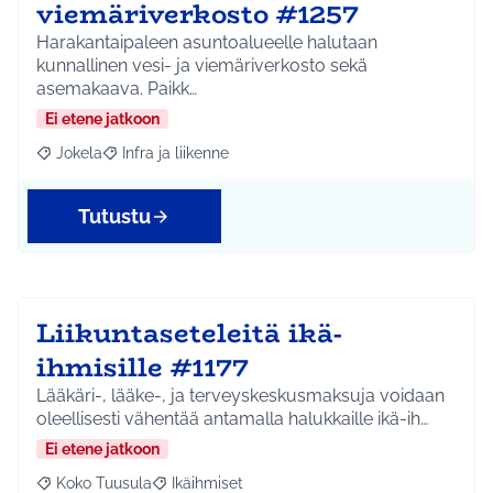
viemäriverkosto #1257
Harakantaipaleen asuntoalueelle halutaan
kunnallinen vesi- ja viemäriverkosto sekä
asemakaava. Paikk…
Ei etene jatkoon
Jokela
Infra ja liikenne
Rajaa tulokset aihepiirin mukaan: Jokela
Rajaa tulokset teeman mukaan: Infra ja liikenne
Tutustu
Liikuntaseteleitä ikä-
ihmisille #1177
Lääkäri-, lääke-, ja terveyskeskusmaksuja voidaan
oleellisesti vähentää antamalla halukkaille ikä-ih…
Ei etene jatkoon
Koko Tuusula
Ikäihmiset
Rajaa tulokset aihepiirin mukaan: Koko Tuusula
Rajaa tulokset teeman mukaan: Ikäihmiset