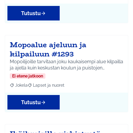
Tutustu
Mopoalue ajeluun ja
kilpailuun #1293
Mopoilijoille tarvitaan joku kaukaisempi alue kilpailla
ja ajella kuin keskustan koulun ja puistojen…
Ei etene jatkoon
Jokela
Lapset ja nuoret
Rajaa tulokset aihepiirin mukaan: Jokela
Rajaa tulokset teeman mukaan: Lapset ja nuoret
Tutustu