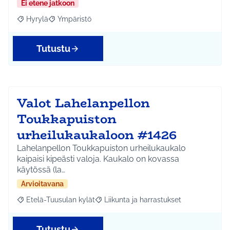
Ei etene jatkoon
Hyrylä
Ympäristö
Rajaa tulokset aihepiirin mukaan: Hyrylä
Rajaa tulokset teeman mukaan: Ympäristö
Tutustu
Valot Lahelanpellon
Toukkapuiston
urheilukaukaloon #1426
Lahelanpellon Toukkapuiston urheilukaukalo
kaipaisi kipeästi valoja. Kaukalo on kovassa
käytössä (la…
Arvioitavana
Etelä-Tuusulan kylät
Liikunta ja harrastukset
Rajaa tulokset aihepiirin mukaan: Etelä-Tuusulan kylät
Rajaa tulokset teeman mukaan: Liikunta
Tutustu