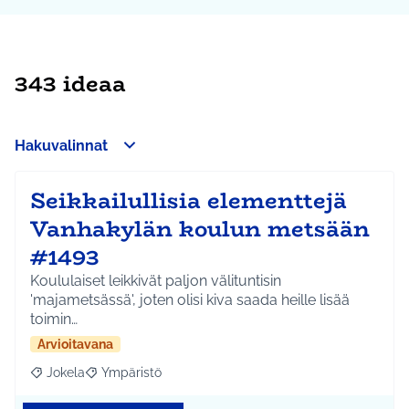
343 ideaa
Hakuvalinnat
Seikkailullisia elementtejä
Vanhakylän koulun metsään
#1493
Koululaiset leikkivät paljon välituntisin
'majametsässä', joten olisi kiva saada heille lisää
toimin…
Arvioitavana
Jokela
Ympäristö
Rajaa tulokset aihepiirin mukaan: Jokela
Rajaa tulokset teeman mukaan: Ympäristö