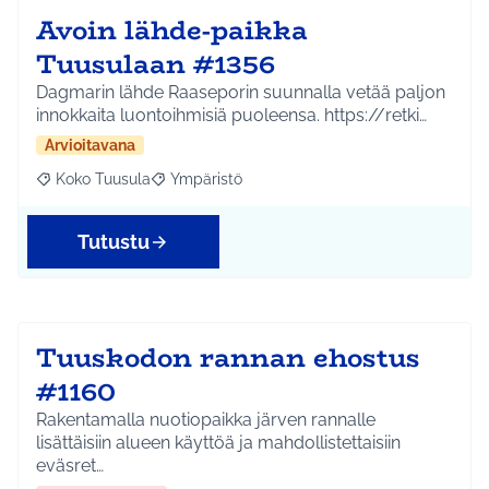
Avoin lähde-paikka
Tuusulaan #1356
Dagmarin lähde Raaseporin suunnalla vetää paljon
innokkaita luontoihmisiä puoleensa. https://retki…
Arvioitavana
Koko Tuusula
Ympäristö
Rajaa tulokset aihepiirin mukaan: Koko Tuusula
Rajaa tulokset teeman mukaan: Ympäristö
Tutustu
Tuuskodon rannan ehostus
#1160
Rakentamalla nuotiopaikka järven rannalle
lisättäisiin alueen käyttöä ja mahdollistettaisiin
eväsret…