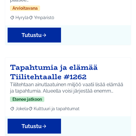
Arvioitavana
Hyrylä
Ympäristö
Rajaa tulokset aihepiirin mukaan: Hyrylä
Rajaa tulokset teeman mukaan: Ympäristö
Tutustu
Tapahtumia ja elämää
Tiilitehtaalle #1262
Tiilitehtaan ainutlaatuinen miljöö vaatii lisää elämää
ja tapahtumia. Alueella voisi järjestää enemm…
Etenee jatkoon
Jokela
Kulttuuri ja tapahtumat
Rajaa tulokset aihepiirin mukaan: Jokela
Rajaa tulokset teeman mukaan: Kulttuuri ja tapahtum
Tutustu