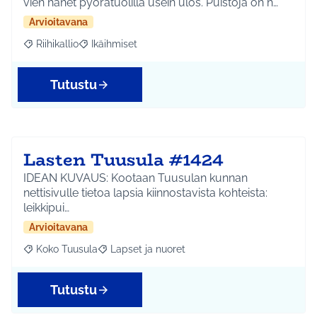
vien hänet pyörätuolilla usein ulos. Puistoja on h…
Arvioitavana
Riihikallio
Ikäihmiset
Rajaa tulokset aihepiirin mukaan: Riihikallio
Rajaa tulokset teeman mukaan: Ikäihmiset
Tutustu
Lasten Tuusula #1424
IDEAN KUVAUS: Kootaan Tuusulan kunnan
nettisivulle tietoa lapsia kiinnostavista kohteista:
leikkipui…
Arvioitavana
Koko Tuusula
Lapset ja nuoret
Rajaa tulokset aihepiirin mukaan: Koko Tuusula
Rajaa tulokset teeman mukaan: Lapset ja nuor
Tutustu