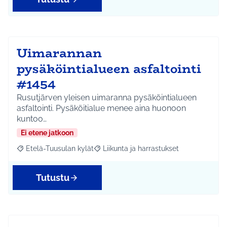
Uimarannan
pysäköintialueen asfaltointi
#1454
Rusutjärven yleisen uimaranna pysäköintialueen
asfaltointi. Pysäköitialue menee aina huonoon
kuntoo…
Ei etene jatkoon
Etelä-Tuusulan kylät
Liikunta ja harrastukset
Rajaa tulokset aihepiirin mukaan: Etelä-Tuusulan kylät
Rajaa tulokset teeman mukaan: Liikunta
Tutustu