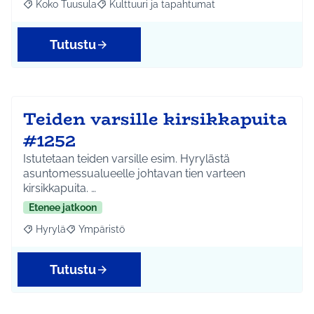
Koko Tuusula
Kulttuuri ja tapahtumat
Rajaa tulokset aihepiirin mukaan: Koko Tuusula
Rajaa tulokset teeman mukaan: Kulttuuri ja ta
Tutustu
Teiden varsille kirsikkapuita
#1252
Istutetaan teiden varsille esim. Hyrylästä
asuntomessualueelle johtavan tien varteen
kirsikkapuita. …
Etenee jatkoon
Hyrylä
Ympäristö
Rajaa tulokset aihepiirin mukaan: Hyrylä
Rajaa tulokset teeman mukaan: Ympäristö
Tutustu