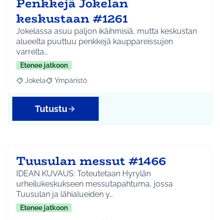
Penkkejä Jokelan
keskustaan #1261
Jokelassa asuu paljon ikäihmisiä, mutta keskustan
alueelta puuttuu penkkejä kauppareissujen
varrelta…
Etenee jatkoon
Jokela
Ympäristö
Rajaa tulokset aihepiirin mukaan: Jokela
Rajaa tulokset teeman mukaan: Ympäristö
Tutustu
Tuusulan messut #1466
IDEAN KUVAUS: Toteutetaan Hyrylän
urheilukeskukseen messutapahtuma, jossa
Tuusulan ja lähialueiden y…
Etenee jatkoon