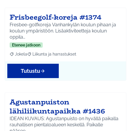
Frisbeegolf-koreja #1374
Fresbee-golfkoreja Vanhankylän koulun pihaan ja
koulun ympäristöön. Lisäaktiviteetteja koulun
oppila…
Etenee jatkoon
Jokela
Liikunta ja harrastukset
Rajaa tulokset aihepiirin mukaan: Jokela
Rajaa tulokset teeman mukaan: Liikunta ja harrastuks
Tutustu
Agustanpuiston
lähiliikuntapaikka #1436
IDEAN KUVAUS: Agustanpuisto on hyvällä paikalla
rauhallisen pientaloalueen keskellä. Paikalle
pääsee…