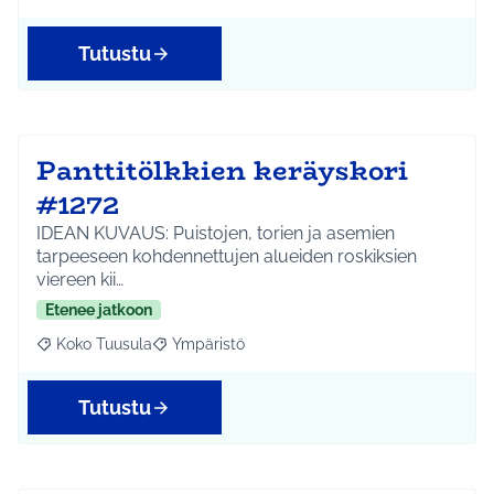
Tutustu
Panttitölkkien keräyskori
#1272
IDEAN KUVAUS: Puistojen, torien ja asemien
tarpeeseen kohdennettujen alueiden roskiksien
viereen kii…
Etenee jatkoon
Koko Tuusula
Ympäristö
Rajaa tulokset aihepiirin mukaan: Koko Tuusula
Rajaa tulokset teeman mukaan: Ympäristö
Tutustu