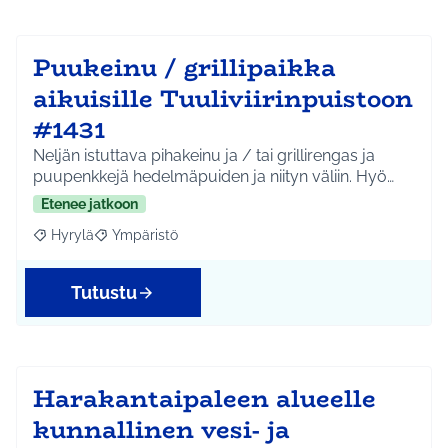
Puukeinu / grillipaikka
aikuisille Tuuliviirinpuistoon
#1431
Neljän istuttava pihakeinu ja / tai grillirengas ja
puupenkkejä hedelmäpuiden ja niityn väliin. Hyö…
Etenee jatkoon
Hyrylä
Ympäristö
Rajaa tulokset aihepiirin mukaan: Hyrylä
Rajaa tulokset teeman mukaan: Ympäristö
Tutustu
Harakantaipaleen alueelle
kunnallinen vesi- ja