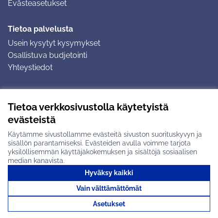
Evästeasetukset
Tietoa palvelusta
Usein kysytyt kysymykset
Osallistuva budjetointi
Yhteystiedot
Ohjeet
Tietoa verkkosivustolla käytetyistä
Ohjeet kirjautumiseen
evästeistä
Ohjeet kommentin jättämiseen
Käytämme sivustollamme evästeitä sivuston suorituskyvyn ja
sisällön parantamiseksi. Evästeiden avulla voimme tarjota
yksilöllisemmän käyttäjäkokemuksen ja sisältöjä sosiaalisen
median kanavista.
Hyväksy kaikki
Tuusulan osallistumisalusta X-palvelussa
Tuusula
Vain välttämättömät
Creative Commons -lisenssi
(Ulkoinen linkki)
(Ulkoinen linkki)
(Ulkoine
Verkkosivusto luotu
vapaan ohjelmiston
(Ulkoinen
Asetukset
avulla.