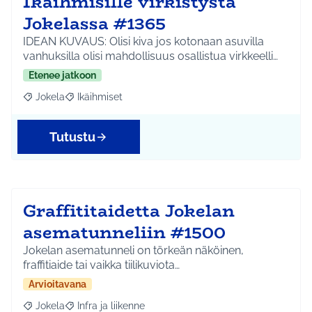
Ikäihmisille virkistystä
Jokelassa #1365
IDEAN KUVAUS: Olisi kiva jos kotonaan asuvilla
vanhuksilla olisi mahdollisuus osallistua virkkeelli…
Etenee jatkoon
Jokela
Ikäihmiset
Rajaa tulokset aihepiirin mukaan: Jokela
Rajaa tulokset teeman mukaan: Ikäihmiset
Tutustu
Graffititaidetta Jokelan
asematunneliin #1500
Jokelan asematunneli on törkeän näköinen,
fraffitiaide tai vaikka tiilikuviota…
Arvioitavana
Jokela
Infra ja liikenne
Rajaa tulokset aihepiirin mukaan: Jokela
Rajaa tulokset teeman mukaan: Infra ja liikenne