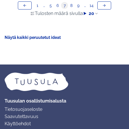
1
…
5
6
7
8
9
…
14
Tulosten määrä sivulla:
20
Näytä kaikki peruutetut ideat
Tuusulan osallistumisalusta
Tietosuojaseloste
Saavutettavuus
Käyttöehdot