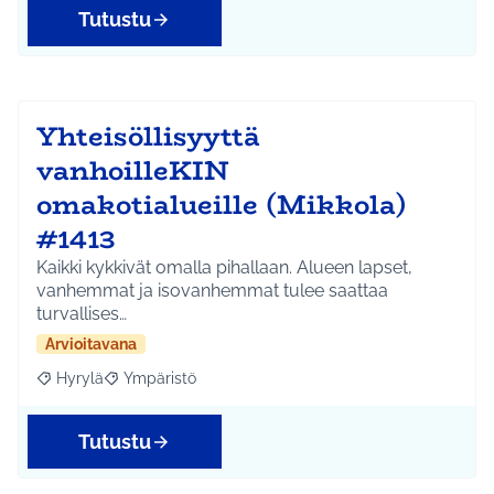
Tutustu
Yhteisöllisyyttä
vanhoilleKIN
omakotialueille (Mikkola)
#1413
Kaikki kykkivät omalla pihallaan. Alueen lapset,
vanhemmat ja isovanhemmat tulee saattaa
turvallises…
Arvioitavana
Hyrylä
Ympäristö
Rajaa tulokset aihepiirin mukaan: Hyrylä
Rajaa tulokset teeman mukaan: Ympäristö
Tutustu