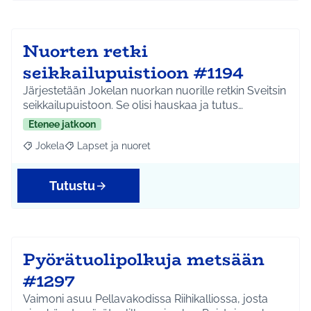
Nuorten retki
seikkailupuistioon #1194
Järjestetään Jokelan nuorkan nuorille retkin Sveitsin
seikkailupuistoon. Se olisi hauskaa ja tutus…
Etenee jatkoon
Jokela
Lapset ja nuoret
Rajaa tulokset aihepiirin mukaan: Jokela
Rajaa tulokset teeman mukaan: Lapset ja nuoret
Tutustu
Pyörätuolipolkuja metsään
#1297
Vaimoni asuu Pellavakodissa Riihikalliossa, josta