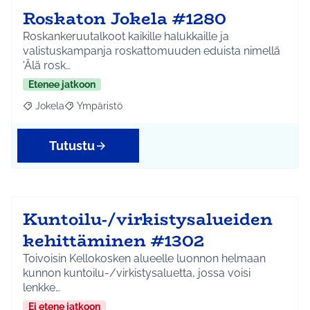
Roskaton Jokela #1280
Roskankeruutalkoot kaikille halukkaille ja
valistuskampanja roskattomuuden eduista nimellä
'Älä rosk…
Etenee jatkoon
Jokela
Ympäristö
Rajaa tulokset aihepiirin mukaan: Jokela
Rajaa tulokset teeman mukaan: Ympäristö
Tutustu
Kuntoilu-/virkistysalueiden
kehittäminen #1302
Toivoisin Kellokosken alueelle luonnon helmaan
kunnon kuntoilu-/virkistysaluetta, jossa voisi
lenkke…
Ei etene jatkoon