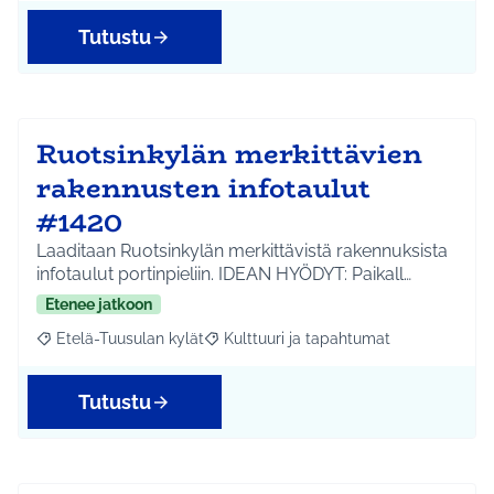
Tutustu
Ruotsinkylän merkittävien
rakennusten infotaulut
#1420
Laaditaan Ruotsinkylän merkittävistä rakennuksista
infotaulut portinpieliin. IDEAN HYÖDYT: Paikall…
Etenee jatkoon
Etelä-Tuusulan kylät
Kulttuuri ja tapahtumat
Rajaa tulokset aihepiirin mukaan: Etelä-Tuusulan kylät
Rajaa tulokset teeman mukaan: Kulttuur
Tutustu