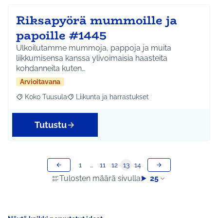
Riksapyörä mummoille ja
papoille #1445
Ulkoilutamme mummoja, pappoja ja muita
liikkumisensa kanssa ylivoimaisia haasteita
kohdanneita kuten…
Arvioitavana
Koko Tuusula
Liikunta ja harrastukset
Rajaa tulokset aihepiirin mukaan: Koko Tuusula
Rajaa tulokset teeman mukaan: Liikunta ja harr
Tutustu
1
…
11
12
13
14
Tulosten määrä sivulla:
25