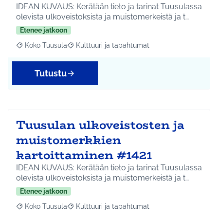
IDEAN KUVAUS: Kerätään tieto ja tarinat Tuusulassa
olevista ulkoveistoksista ja muistomerkeistä ja t…
Etenee jatkoon
Koko Tuusula
Kulttuuri ja tapahtumat
Rajaa tulokset aihepiirin mukaan: Koko Tuusula
Rajaa tulokset teeman mukaan: Kulttuuri ja ta
Tutustu
Tuusulan ulkoveistosten ja
muistomerkkien
kartoittaminen #1421
IDEAN KUVAUS: Kerätään tieto ja tarinat Tuusulassa
olevista ulkoveistoksista ja muistomerkeistä ja t…
Etenee jatkoon
Koko Tuusula
Kulttuuri ja tapahtumat
Rajaa tulokset aihepiirin mukaan: Koko Tuusula
Rajaa tulokset teeman mukaan: Kulttuuri ja ta