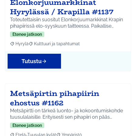
Elonkorjuumarkkinat
Hyrylässä / Krapilla #1137
Toteutettaisiin suositut Elonkorjuumarkkinat Krapin
pihapiirissä elo-syyskuun taitteessa. Paikallise…
Etenee jatkoon
Hyrylä
Kulttuuri ja tapahtumat
Rajaa tulokset aihepiirin mukaan: Hyrylä
Rajaa tulokset teeman mukaan: Kulttuuri ja tapahtum
Tutustu
Metsäpirtin pihapiirin
ehostus #1162
Metsäpirtti on tärkeä luonto- ja kokoontumiskohde
tuusulalaisille. Erityisesti sen pihapiiri on pääs…
Etenee jatkoon
Etelä-Tuusulan kylät
Ympäristö