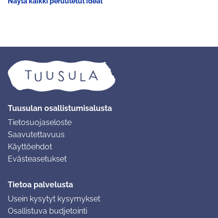
Näytä kaikki peruutetut ideat
Tuusulan osallistumisalusta
Tietosuojaseloste
Saavutettavuus
Käyttöehdot
Evästeasetukset
Tietoa palvelusta
Usein kysytyt kysymykset
Osallistuva budjetointi