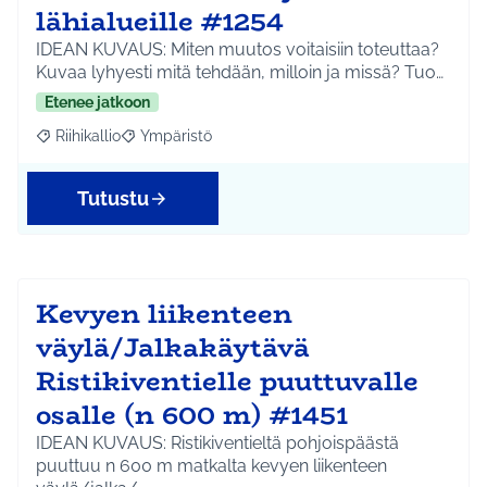
lähialueille #1254
IDEAN KUVAUS: Miten muutos voitaisiin toteuttaa?
Kuvaa lyhyesti mitä tehdään, milloin ja missä? Tuo…
Etenee jatkoon
Riihikallio
Ympäristö
Rajaa tulokset aihepiirin mukaan: Riihikallio
Rajaa tulokset teeman mukaan: Ympäristö
Tutustu
Kevyen liikenteen
väylä/Jalkakäytävä
Ristikiventielle puuttuvalle
osalle (n 600 m) #1451
IDEAN KUVAUS: Ristikiventieltä pohjoispäästä
puuttuu n 600 m matkalta kevyen liikenteen