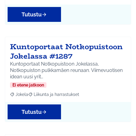
Tutustu
Kuntoportaat Notkopuistoon
Jokelassa #1287
Kuntoportaat Notkopuistoon Jokelassa,
Notkopuiston pulkkamäen reunaan. Viimevuotisen
idean uusi yrit…
Ei etene jatkoon
Jokela
Liikunta ja harrastukset
Rajaa tulokset aihepiirin mukaan: Jokela
Rajaa tulokset teeman mukaan: Liikunta ja harrastuks
Tutustu