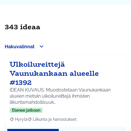
343 ideaa
Hakuvalinnat
Ulkoilureittejä
Vaunukankaan alueelle
#1392
IDEAN KUVAUS: Muodostetaan Vaunukankaan
alueen metsiin ulkoilureittejä ihmisten
liikuntamahdollisuuk…
Etenee jatkoon
Hyrylä
Liikunta ja harrastukset
Rajaa tulokset aihepiirin mukaan: Hyrylä
Rajaa tulokset teeman mukaan: Liikunta ja harrastuks