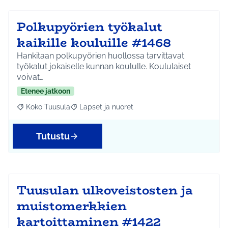
Polkupyörien työkalut
kaikille kouluille #1468
Hankitaan polkupyörien huollossa tarvittavat
työkalut jokaiselle kunnan koululle. Koululaiset
voivat…
Etenee jatkoon
Koko Tuusula
Lapset ja nuoret
Rajaa tulokset aihepiirin mukaan: Koko Tuusula
Rajaa tulokset teeman mukaan: Lapset ja nuor
Tutustu
Tuusulan ulkoveistosten ja
muistomerkkien
kartoittaminen #1422