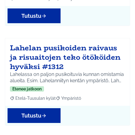
Rajaa tulokset aihepiirin mukaan: Etelä-Tuusulan kylät
Rajaa tulokset teeman mukaan: Infra ja 
Tutustu
Lahelan pusikoiden raivaus
ja risuaitojen teko ötököiden
hyväksi #1312
Lahelassa on paljon pusikoituvia kunnan omistamia
alueita. Esim. Lahelanniityn kentän ympäristö, Lah…
Etenee jatkoon
Etelä-Tuusulan kylät
Ympäristö
Rajaa tulokset aihepiirin mukaan: Etelä-Tuusulan kylät
Rajaa tulokset teeman mukaan: Ympäri
Tutustu