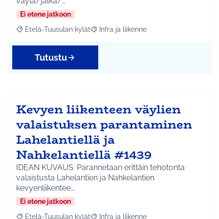
väylä/jalka/…
Ei etene jatkoon
Etelä-Tuusulan kylät
Infra ja liikenne
Rajaa tulokset aihepiirin mukaan: Etelä-Tuusulan kylät
Rajaa tulokset teeman mukaan: Infra ja 
Tutustu
Kevyen liikenteen väylien
valaistuksen parantaminen
Lahelantiellä ja
Nahkelantiellä #1439
IDEAN KUVAUS: Parannetaan erittäin tehotonta
valaistusta Lahelantien ja Nahkelantien
kevyenliikentee…
Ei etene jatkoon
Etelä-Tuusulan kylät
Infra ja liikenne