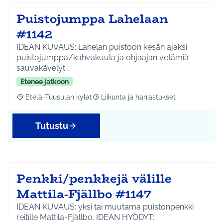
Puistojumppa Lahelaan
#1142
IDEAN KUVAUS: Lahelan puistoon kesän ajaksi
puistojumppa/kahvakuula ja ohjaajan vetämiä
sauvakävelyt…
Etenee jatkoon
Etelä-Tuusulan kylät
Liikunta ja harrastukset
Rajaa tulokset aihepiirin mukaan: Etelä-Tuusulan kylät
Rajaa tulokset teeman mukaan: Liikunta
Tutustu
Penkki/penkkejä välille
Mattila-Fjällbo #1147
IDEAN KUVAUS: yksi tai muutama puistonpenkki
reitille Mattila-Fjällbo. IDEAN HYÖDYT: