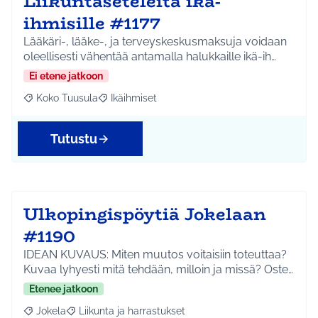
Liikuntaseteleitä ikä-
ihmisille #1177
Lääkäri-, lääke-, ja terveyskeskusmaksuja voidaan
oleellisesti vähentää antamalla halukkaille ikä-ih…
Ei etene jatkoon
Koko Tuusula
Ikäihmiset
Rajaa tulokset aihepiirin mukaan: Koko Tuusula
Rajaa tulokset teeman mukaan: Ikäihmiset
Tutustu
Ulkopingispöytiä Jokelaan
#1190
IDEAN KUVAUS: Miten muutos voitaisiin toteuttaa?
Kuvaa lyhyesti mitä tehdään, milloin ja missä? Oste…
Etenee jatkoon
Jokela
Liikunta ja harrastukset
Rajaa tulokset aihepiirin mukaan: Jokela
Rajaa tulokset teeman mukaan: Liikunta ja harrastuks