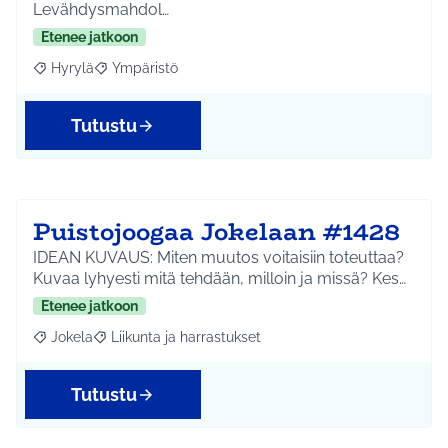
Levähdysmahdol…
Etenee jatkoon
Hyrylä
Ympäristö
Rajaa tulokset aihepiirin mukaan: Hyrylä
Rajaa tulokset teeman mukaan: Ympäristö
Tutustu
Puistojoogaa Jokelaan #1428
IDEAN KUVAUS: Miten muutos voitaisiin toteuttaa?
Kuvaa lyhyesti mitä tehdään, milloin ja missä? Kes…
Etenee jatkoon
Jokela
Liikunta ja harrastukset
Rajaa tulokset aihepiirin mukaan: Jokela
Rajaa tulokset teeman mukaan: Liikunta ja harrastuks
Tutustu