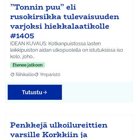
”Tonnin puu” eli
rusokirsikka tulevaisuuden
varjoksi hiekkalaatikolle
#1405
IDEAN KUVAUS: Kotkanpuistossa lasten
leikkipuiston aidan ulkopuolella on istutuksissa iso
kolo, joho…
Etenee jatkoon
Riihikallio
Ympäristö
Rajaa tulokset aihepiirin mukaan: Riihikallio
Rajaa tulokset teeman mukaan: Ympäristö
Tutustu
Penkkejä ulkoilureittien
varsille Korkkiin ja