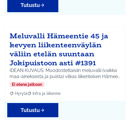
Tutustu
Meluvalli Hämeentie 45 ja
kevyen liikenteenväylän
väliin etelän suuntaan
Jokipuistoon asti #1391
IDEAN KUVAUS: Muodostettaisiin meluvalli (vaikka
maa-aineksesta ja puista) vilkas liikenteisen Hämee…
Ei etene jatkoon
Hyrylä
Infra ja liikenne
Rajaa tulokset aihepiirin mukaan: Hyrylä
Rajaa tulokset teeman mukaan: Infra ja liikenne
Tutustu