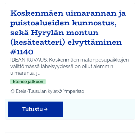
Koskenmäen uimarannan ja
puistoalueiden kunnostus,
sekä Hyrylän montun
(kesäteatteri) elvyttäminen
#1140
IDEAN KUVAUS: Koskenmäen matonpesupaikkojen
välittömässä läheisyydessä on ollut aiemmin
uimaranta, j…
Etenee jatkoon
Etelä-Tuusulan kylät
Ympäristö
Rajaa tulokset aihepiirin mukaan: Etelä-Tuusulan kylät
Rajaa tulokset teeman mukaan: Ympäri
Tutustu