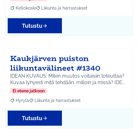
Kellokoski
Liikunta ja harrastukset
Rajaa tulokset aihepiirin mukaan: Kellokoski
Rajaa tulokset teeman mukaan: Liikunta ja harrast
Tutustu
Kaukjärven puiston
liikuntavälineet #1340
IDEAN KUVAUS: Miten muutos voitaisiin toteuttaa?
Kuvaa lyhyesti mitä tehdään, milloin ja missä? IDE…
Ei etene jatkoon
Hyrylä
Liikunta ja harrastukset
Rajaa tulokset aihepiirin mukaan: Hyrylä
Rajaa tulokset teeman mukaan: Liikunta ja harrastuks
Tutustu