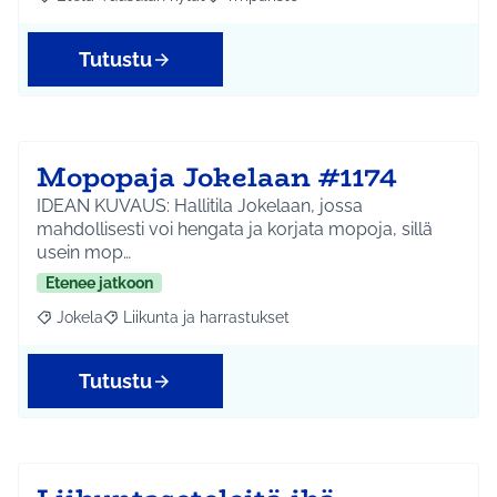
Rajaa tulokset aihepiirin mukaan: Etelä-Tuusulan kylät
Rajaa tulokset teeman mukaan: Ympäri
Tutustu
Mopopaja Jokelaan #1174
IDEAN KUVAUS: Hallitila Jokelaan, jossa
mahdollisesti voi hengata ja korjata mopoja, sillä
usein mop…
Etenee jatkoon
Jokela
Liikunta ja harrastukset
Rajaa tulokset aihepiirin mukaan: Jokela
Rajaa tulokset teeman mukaan: Liikunta ja harrastuks
Tutustu