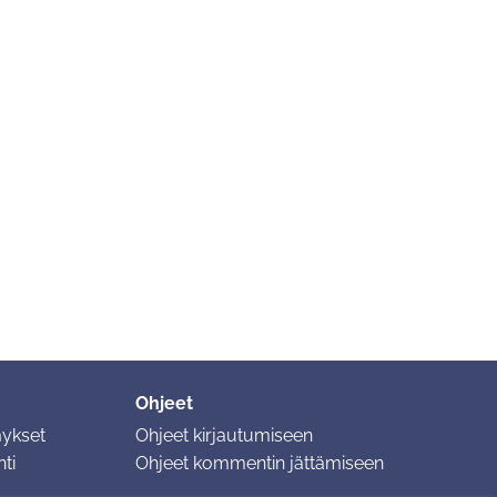
Ohjeet
mykset
Ohjeet kirjautumiseen
ti
Ohjeet kommentin jättämiseen