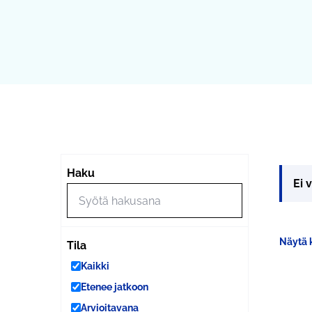
Haku
Ei 
Näytä k
Tila
Kaikki
Etenee jatkoon
Arvioitavana