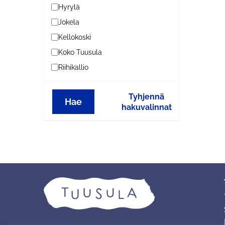
Hyrylä
Jokela
Kellokoski
Koko Tuusula
Riihikallio
Tyhjennä
Hae
hakuvalinnat