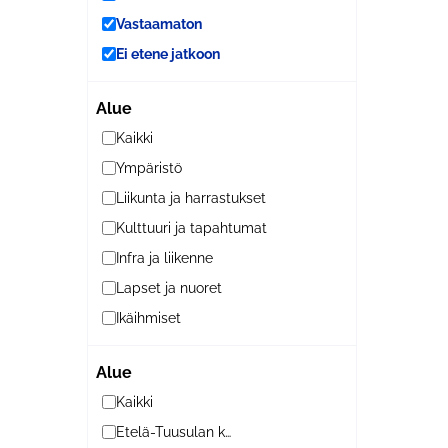
Vastaamaton
Ei etene jatkoon
Alue
Kaikki
Ympäristö
Liikunta ja harrastukset
Kulttuuri ja tapahtumat
Infra ja liikenne
Lapset ja nuoret
Ikäihmiset
Alue
Kaikki
Etelä-Tuusulan kylät