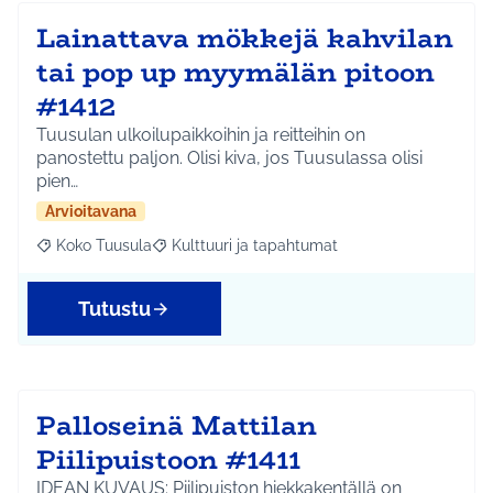
Lainattava mökkejä kahvilan
tai pop up myymälän pitoon
#1412
Tuusulan ulkoilupaikkoihin ja reitteihin on
panostettu paljon. Olisi kiva, jos Tuusulassa olisi
pien…
Arvioitavana
Koko Tuusula
Kulttuuri ja tapahtumat
Rajaa tulokset aihepiirin mukaan: Koko Tuusula
Rajaa tulokset teeman mukaan: Kulttuuri ja ta
Tutustu
Palloseinä Mattilan
Piilipuistoon #1411
IDEAN KUVAUS: Piilipuiston hiekkakentällä on