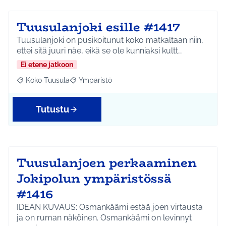
Tuusulanjoki esille #1417
Tuusulanjoki on pusikoitunut koko matkaltaan niin,
ettei sitä juuri näe, eikä se ole kunniaksi kultt…
Ei etene jatkoon
Koko Tuusula
Ympäristö
Rajaa tulokset aihepiirin mukaan: Koko Tuusula
Rajaa tulokset teeman mukaan: Ympäristö
Tutustu
Tuusulanjoen perkaaminen
Jokipolun ympäristössä
#1416
IDEAN KUVAUS: Osmankäämi estää joen virtausta
ja on ruman näköinen. Osmankäämi on levinnyt