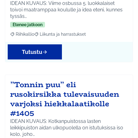
IDEAN KUVAUS: Viime osbussa 5. luokkalaiset
toivoi maatramppaa koululle ja idea eteni, kunnes
tyssäs…
Etenee jatkoon
Riihikallio
Liikunta ja harrastukset
Rajaa tulokset aihepiirin mukaan: Riihikallio
Rajaa tulokset teeman mukaan: Liikunta ja harrastu
Tutustu
”Tonnin puu” eli
rusokirsikka tulevaisuuden
varjoksi hiekkalaatikolle
#1405
IDEAN KUVAUS: Kotkanpuistossa lasten
leikkipuiston aidan ulkopuolella on istutuksissa iso
kolo, joho…