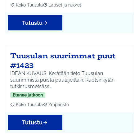
Koko Tuusula
Lapset ja nuoret
Rajaa tulokset aihepiirin mukaan: Koko Tuusula
Rajaa tulokset teeman mukaan: Lapset ja nuor
Tutustu
Tuusulan suurimmat puut
#1423
IDEAN KUVAUS: Kerätään tieto Tuusulan
suurimmista puista puulajeittain. Ruotsinkylän
tutkimusmetsäss…
Etenee jatkoon
Koko Tuusula
Ympäristö
Rajaa tulokset aihepiirin mukaan: Koko Tuusula
Rajaa tulokset teeman mukaan: Ympäristö
Tutustu