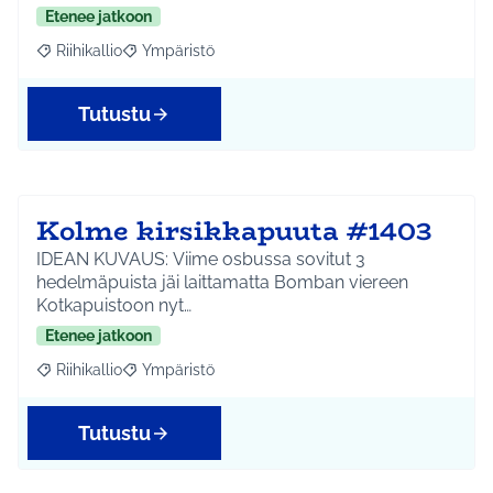
Etenee jatkoon
Riihikallio
Ympäristö
Rajaa tulokset aihepiirin mukaan: Riihikallio
Rajaa tulokset teeman mukaan: Ympäristö
Tutustu
Kolme kirsikkapuuta #1403
IDEAN KUVAUS: Viime osbussa sovitut 3
hedelmäpuista jäi laittamatta Bomban viereen
Kotkapuistoon nyt…
Etenee jatkoon
Riihikallio
Ympäristö
Rajaa tulokset aihepiirin mukaan: Riihikallio
Rajaa tulokset teeman mukaan: Ympäristö
Tutustu