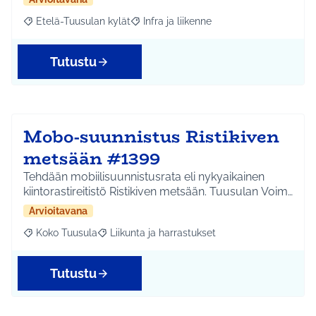
Etelä-Tuusulan kylät
Infra ja liikenne
Rajaa tulokset aihepiirin mukaan: Etelä-Tuusulan kylät
Rajaa tulokset teeman mukaan: Infra ja 
Tutustu
Mobo-suunnistus Ristikiven
metsään #1399
Tehdään mobiilisuunnistusrata eli nykyaikainen
kiintorastireitistö Ristikiven metsään. Tuusulan Voim…
Arvioitavana
Koko Tuusula
Liikunta ja harrastukset
Rajaa tulokset aihepiirin mukaan: Koko Tuusula
Rajaa tulokset teeman mukaan: Liikunta ja harr
Tutustu