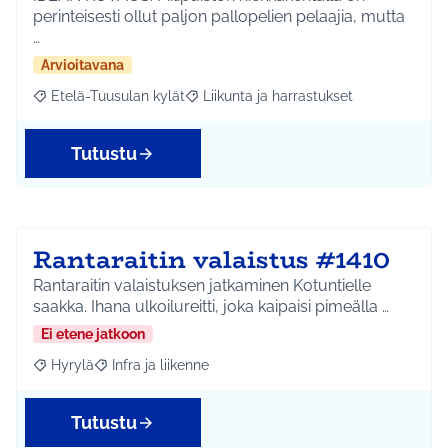
perinteisesti ollut paljon pallopelien pelaajia, mutta
…
Arvioitavana
Etelä-Tuusulan kylät
Liikunta ja harrastukset
Rajaa tulokset aihepiirin mukaan: Etelä-Tuusulan kylät
Rajaa tulokset teeman mukaan: Liikunta
Tutustu
Rantaraitin valaistus #1410
Rantaraitin valaistuksen jatkaminen Kotuntielle
saakka. Ihana ulkoilureitti, joka kaipaisi pimeälla …
Ei etene jatkoon
Hyrylä
Infra ja liikenne
Rajaa tulokset aihepiirin mukaan: Hyrylä
Rajaa tulokset teeman mukaan: Infra ja liikenne
Tutustu