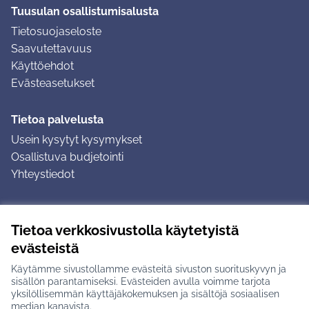
Tuusulan osallistumisalusta
Tietosuojaseloste
Saavutettavuus
Käyttöehdot
Evästeasetukset
Tietoa palvelusta
Usein kysytyt kysymykset
Osallistuva budjetointi
Yhteystiedot
Ohjeet
Tietoa verkkosivustolla käytetyistä
Ohjeet kirjautumiseen
evästeistä
Ohjeet kommentin jättämiseen
Käytämme sivustollamme evästeitä sivuston suorituskyvyn ja
sisällön parantamiseksi. Evästeiden avulla voimme tarjota
yksilöllisemmän käyttäjäkokemuksen ja sisältöjä sosiaalisen
median kanavista.