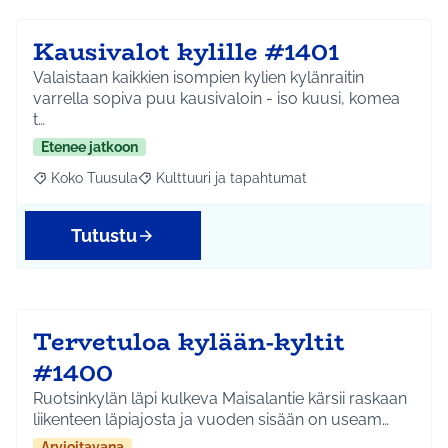
Kausivalot kylille #1401
Valaistaan kaikkien isompien kylien kylänraitin
varrella sopiva puu kausivaloin - iso kuusi, komea
t…
Etenee jatkoon
Koko Tuusula
Kulttuuri ja tapahtumat
Rajaa tulokset aihepiirin mukaan: Koko Tuusula
Rajaa tulokset teeman mukaan: Kulttuuri ja ta
Tutustu
Tervetuloa kylään-kyltit
#1400
Ruotsinkylän läpi kulkeva Maisalantie kärsii raskaan
liikenteen läpiajosta ja vuoden sisään on useam…
Arvioitavana