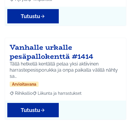
Rajaa tulokset aihepiirin mukaan: Hyrylä
Rajaa tulokset teeman mukaan: Ympäristö
Tutustu
Vanhalle urkalle
pesäpallokenttä #1414
Tällä hetkellä kentällä pelaa yksi aktiivinen
harrastepesisporukka ja onpa paikalla välillä nähty
sa…
Arvioitavana
Riihikallio
Liikunta ja harrastukset
Rajaa tulokset aihepiirin mukaan: Riihikallio
Rajaa tulokset teeman mukaan: Liikunta ja harrastu
Tutustu