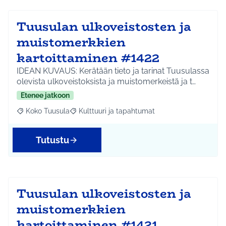
Tuusulan ulkoveistosten ja
muistomerkkien
kartoittaminen #1422
IDEAN KUVAUS: Kerätään tieto ja tarinat Tuusulassa
olevista ulkoveistoksista ja muistomerkeistä ja t…
Etenee jatkoon
Koko Tuusula
Kulttuuri ja tapahtumat
Rajaa tulokset aihepiirin mukaan: Koko Tuusula
Rajaa tulokset teeman mukaan: Kulttuuri ja ta
Tutustu
Tuusulan ulkoveistosten ja
muistomerkkien
kartoittaminen #1421