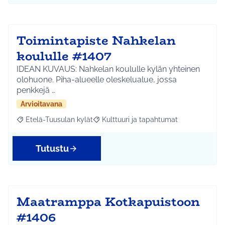
Toimintapiste Nahkelan
koululle #1407
IDEAN KUVAUS: Nahkelan koululle kylän yhteinen
olohuone. Piha-alueelle oleskelualue, jossa
penkkejä …
Arvioitavana
Etelä-Tuusulan kylät
Kulttuuri ja tapahtumat
Rajaa tulokset aihepiirin mukaan: Etelä-Tuusulan kylät
Rajaa tulokset teeman mukaan: Kulttuur
Tutustu
Maatramppa Kotkapuistoon
#1406