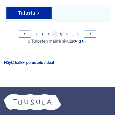
Rajaa tulokset aihepiirin mukaan: Koko Tuusula
Rajaa tulokset teeman mukaan: Kulttuuri ja ta
Tutustu
1
2
3
4
5
6
…
14
Tulosten määrä sivulla:
25
Näytä kaikki peruutetut ideat