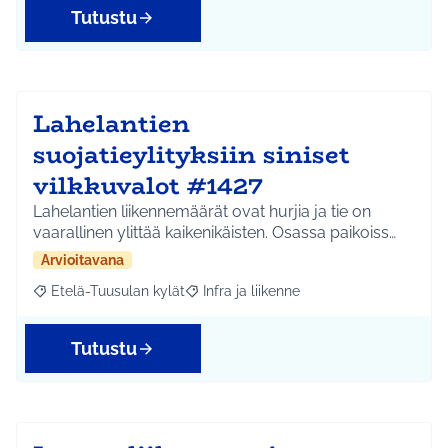
Tutustu
Lahelantien
suojatieylityksiin siniset
vilkkuvalot #1427
Lahelantien liikennemäärät ovat hurjia ja tie on
vaarallinen ylittää kaikenikäisten. Osassa paikoiss…
Arvioitavana
Etelä-Tuusulan kylät
Infra ja liikenne
Rajaa tulokset aihepiirin mukaan: Etelä-Tuusulan kylät
Rajaa tulokset teeman mukaan: Infra ja 
Tutustu