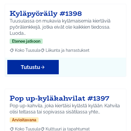
Kyläpyöräily #1398
Tuusulassa on mukavia kylämaisemia kiertäviä
pyörälenkkejä, jotka eivät ole kaikkien tiedossa.
Luoda…
Etenee jatkoon
Koko Tuusula
Liikunta ja harrastukset
Rajaa tulokset aihepiirin mukaan: Koko Tuusula
Rajaa tulokset teeman mukaan: Liikunta ja harr
Tutustu
Pop up-kyläkahvilat #1397
Pop up-kahvila, joka kiertäisi kylästä kylään. Kahvila
olisi teltassa tai sopivassa sisätilassa yhte…
Arvioitavana
Koko Tuusula
Kulttuuri ja tapahtumat