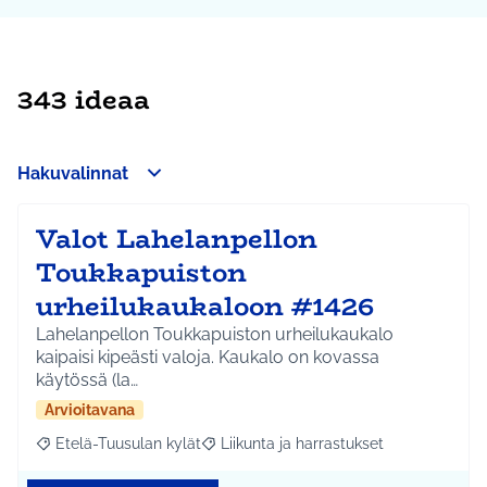
343 ideaa
Hakuvalinnat
Valot Lahelanpellon
Toukkapuiston
urheilukaukaloon #1426
Lahelanpellon Toukkapuiston urheilukaukalo
kaipaisi kipeästi valoja. Kaukalo on kovassa
käytössä (la…
Arvioitavana
Etelä-Tuusulan kylät
Liikunta ja harrastukset
Rajaa tulokset aihepiirin mukaan: Etelä-Tuusulan kylät
Rajaa tulokset teeman mukaan: Liikunta