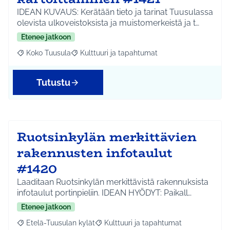
IDEAN KUVAUS: Kerätään tieto ja tarinat Tuusulassa
olevista ulkoveistoksista ja muistomerkeistä ja t…
Etenee jatkoon
Koko Tuusula
Kulttuuri ja tapahtumat
Rajaa tulokset aihepiirin mukaan: Koko Tuusula
Rajaa tulokset teeman mukaan: Kulttuuri ja ta
Tutustu
Ruotsinkylän merkittävien
rakennusten infotaulut
#1420
Laaditaan Ruotsinkylän merkittävistä rakennuksista
infotaulut portinpieliin. IDEAN HYÖDYT: Paikall…
Etenee jatkoon
Etelä-Tuusulan kylät
Kulttuuri ja tapahtumat
Rajaa tulokset aihepiirin mukaan: Etelä-Tuusulan kylät
Rajaa tulokset teeman mukaan: Kulttuur