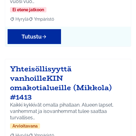
vuosi vuo…
Ei etene jatkoon
Hyrylä
Ympäristö
Rajaa tulokset aihepiirin mukaan: Hyrylä
Rajaa tulokset teeman mukaan: Ympäristö
Tutustu
Yhteisöllisyyttä
vanhoilleKIN
omakotialueille (Mikkola)
#1413
Kaikki kykkivät omalla pihallaan. Alueen lapset,
vanhemmat ja isovanhemmat tulee saattaa
turvallises…
Arvioitavana
Hyrylä
Ympäristö