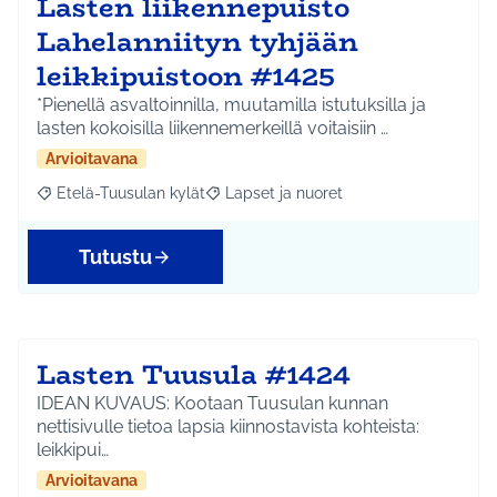
Lasten liikennepuisto
Lahelanniityn tyhjään
leikkipuistoon #1425
*Pienellä asvaltoinnilla, muutamilla istutuksilla ja
lasten kokoisilla liikennemerkeillä voitaisiin …
Arvioitavana
Etelä-Tuusulan kylät
Lapset ja nuoret
Rajaa tulokset aihepiirin mukaan: Etelä-Tuusulan kylät
Rajaa tulokset teeman mukaan: Lapset 
Tutustu
Lasten Tuusula #1424
IDEAN KUVAUS: Kootaan Tuusulan kunnan
nettisivulle tietoa lapsia kiinnostavista kohteista:
leikkipui…
Arvioitavana