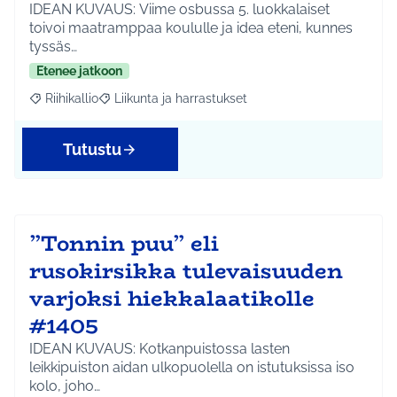
IDEAN KUVAUS: Viime osbussa 5. luokkalaiset
toivoi maatramppaa koululle ja idea eteni, kunnes
tyssäs…
Etenee jatkoon
Riihikallio
Liikunta ja harrastukset
Rajaa tulokset aihepiirin mukaan: Riihikallio
Rajaa tulokset teeman mukaan: Liikunta ja harrastu
Tutustu
”Tonnin puu” eli
rusokirsikka tulevaisuuden
varjoksi hiekkalaatikolle
#1405
IDEAN KUVAUS: Kotkanpuistossa lasten
leikkipuiston aidan ulkopuolella on istutuksissa iso
kolo, joho…