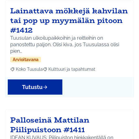
Lainattava mökkejä kahvilan
tai pop up myymälän pitoon
#1412
Tuusulan ulkoilupaikkoihin ja reitteihin on
panostettu paljon. Olisi kiva, jos Tuusulassa olisi
pien…
Arvioitavana
Koko Tuusula
Kulttuuri ja tapahtumat
Rajaa tulokset aihepiirin mukaan: Koko Tuusula
Rajaa tulokset teeman mukaan: Kulttuuri ja ta
Tutustu
Palloseinä Mattilan
Piilipuistoon #1411
IDEAN KUVAUS: Piilipuiston hiekkakentällä on