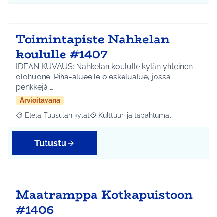
Toimintapiste Nahkelan
koululle #1407
IDEAN KUVAUS: Nahkelan koululle kylän yhteinen
olohuone. Piha-alueelle oleskelualue, jossa
penkkejä …
Arvioitavana
Etelä-Tuusulan kylät
Kulttuuri ja tapahtumat
Rajaa tulokset aihepiirin mukaan: Etelä-Tuusulan kylät
Rajaa tulokset teeman mukaan: Kulttuur
Tutustu
Maatramppa Kotkapuistoon
#1406