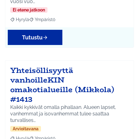
vuosi vuo…
Ei etene jatkoon
Hyrylä
Ympäristö
Rajaa tulokset aihepiirin mukaan: Hyrylä
Rajaa tulokset teeman mukaan: Ympäristö
Tutustu
Yhteisöllisyyttä
vanhoilleKIN
omakotialueille (Mikkola)
#1413
Kaikki kykkivät omalla pihallaan. Alueen lapset,
vanhemmat ja isovanhemmat tulee saattaa
turvallises…
Arvioitavana
Hyrylä
Ympäristö