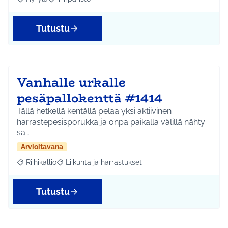
Rajaa tulokset aihepiirin mukaan: Hyrylä
Rajaa tulokset teeman mukaan: Ympäristö
Tutustu
Vanhalle urkalle
pesäpallokenttä #1414
Tällä hetkellä kentällä pelaa yksi aktiivinen
harrastepesisporukka ja onpa paikalla välillä nähty
sa…
Arvioitavana
Riihikallio
Liikunta ja harrastukset
Rajaa tulokset aihepiirin mukaan: Riihikallio
Rajaa tulokset teeman mukaan: Liikunta ja harrastu
Tutustu