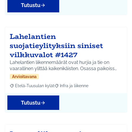
Tutustu
Lahelantien
suojatieylityksiin siniset
vilkkuvalot #1427
Lahelantien liikennemäärät ovat hurjia ja tie on
vaarallinen ylittää kaikenikäisten. Osassa paikoiss…
Arvioitavana
Etelä-Tuusulan kylät
Infra ja liikenne
Rajaa tulokset aihepiirin mukaan: Etelä-Tuusulan kylät
Rajaa tulokset teeman mukaan: Infra ja 
Tutustu