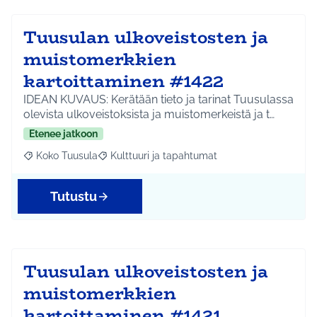
Tuusulan ulkoveistosten ja
muistomerkkien
kartoittaminen #1422
IDEAN KUVAUS: Kerätään tieto ja tarinat Tuusulassa
olevista ulkoveistoksista ja muistomerkeistä ja t…
Etenee jatkoon
Koko Tuusula
Kulttuuri ja tapahtumat
Rajaa tulokset aihepiirin mukaan: Koko Tuusula
Rajaa tulokset teeman mukaan: Kulttuuri ja ta
Tutustu
Tuusulan ulkoveistosten ja
muistomerkkien
kartoittaminen #1421