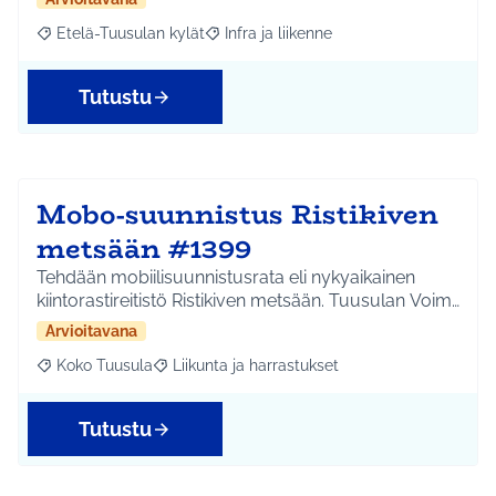
Etelä-Tuusulan kylät
Infra ja liikenne
Rajaa tulokset aihepiirin mukaan: Etelä-Tuusulan kylät
Rajaa tulokset teeman mukaan: Infra ja 
Tutustu
Mobo-suunnistus Ristikiven
metsään #1399
Tehdään mobiilisuunnistusrata eli nykyaikainen
kiintorastireitistö Ristikiven metsään. Tuusulan Voim…
Arvioitavana
Koko Tuusula
Liikunta ja harrastukset
Rajaa tulokset aihepiirin mukaan: Koko Tuusula
Rajaa tulokset teeman mukaan: Liikunta ja harr
Tutustu