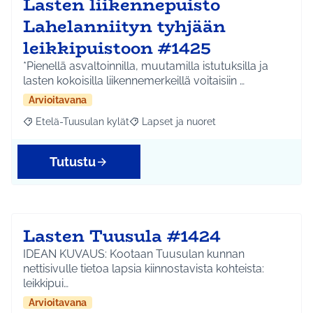
Lasten liikennepuisto
Lahelanniityn tyhjään
leikkipuistoon #1425
*Pienellä asvaltoinnilla, muutamilla istutuksilla ja
lasten kokoisilla liikennemerkeillä voitaisiin …
Arvioitavana
Etelä-Tuusulan kylät
Lapset ja nuoret
Rajaa tulokset aihepiirin mukaan: Etelä-Tuusulan kylät
Rajaa tulokset teeman mukaan: Lapset 
Tutustu
Lasten Tuusula #1424
IDEAN KUVAUS: Kootaan Tuusulan kunnan
nettisivulle tietoa lapsia kiinnostavista kohteista:
leikkipui…
Arvioitavana