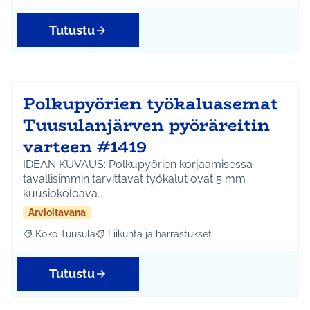
Tutustu
Polkupyörien työkaluasemat
Tuusulanjärven pyöräreitin
varteen #1419
IDEAN KUVAUS: Polkupyörien korjaamisessa
tavallisimmin tarvittavat työkalut ovat 5 mm
kuusiokoloava…
Arvioitavana
Koko Tuusula
Liikunta ja harrastukset
Rajaa tulokset aihepiirin mukaan: Koko Tuusula
Rajaa tulokset teeman mukaan: Liikunta ja harr
Tutustu