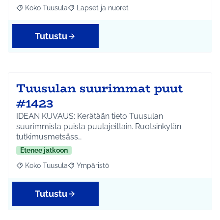
Koko Tuusula
Lapset ja nuoret
Rajaa tulokset aihepiirin mukaan: Koko Tuusula
Rajaa tulokset teeman mukaan: Lapset ja nuor
Tutustu
Tuusulan suurimmat puut
#1423
IDEAN KUVAUS: Kerätään tieto Tuusulan
suurimmista puista puulajeittain. Ruotsinkylän
tutkimusmetsäss…
Etenee jatkoon
Koko Tuusula
Ympäristö
Rajaa tulokset aihepiirin mukaan: Koko Tuusula
Rajaa tulokset teeman mukaan: Ympäristö
Tutustu