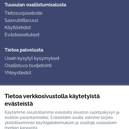
Tuusulan osallistumisalusta
Tietosuojaseloste
Saavutettavuus
Käyttöehdot
Evästeasetukset
Tietoa palvelusta
Usein kysytyt kysymykset
Osallistuva budjetointi
Yhteystiedot
Ohjeet
Tietoa verkkosivustolla käytetyistä
Ohjeet kirjautumiseen
evästeistä
Ohjeet kommentin jättämiseen
Käytämme sivustollamme evästeitä sivuston suorituskyvyn ja
sisällön parantamiseksi. Evästeiden avulla voimme tarjota
yksilöllisemmän käyttäjäkokemuksen ja sisältöjä sosiaalisen
median kanavista.