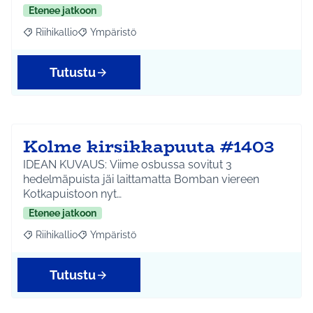
Etenee jatkoon
Riihikallio
Ympäristö
Rajaa tulokset aihepiirin mukaan: Riihikallio
Rajaa tulokset teeman mukaan: Ympäristö
Tutustu
Kolme kirsikkapuuta #1403
IDEAN KUVAUS: Viime osbussa sovitut 3
hedelmäpuista jäi laittamatta Bomban viereen
Kotkapuistoon nyt…
Etenee jatkoon
Riihikallio
Ympäristö
Rajaa tulokset aihepiirin mukaan: Riihikallio
Rajaa tulokset teeman mukaan: Ympäristö
Tutustu