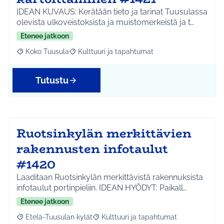
IDEAN KUVAUS: Kerätään tieto ja tarinat Tuusulassa
olevista ulkoveistoksista ja muistomerkeistä ja t…
Etenee jatkoon
Koko Tuusula
Kulttuuri ja tapahtumat
Rajaa tulokset aihepiirin mukaan: Koko Tuusula
Rajaa tulokset teeman mukaan: Kulttuuri ja ta
Tutustu
Ruotsinkylän merkittävien
rakennusten infotaulut
#1420
Laaditaan Ruotsinkylän merkittävistä rakennuksista
infotaulut portinpieliin. IDEAN HYÖDYT: Paikall…
Etenee jatkoon
Etelä-Tuusulan kylät
Kulttuuri ja tapahtumat
Rajaa tulokset aihepiirin mukaan: Etelä-Tuusulan kylät
Rajaa tulokset teeman mukaan: Kulttuur