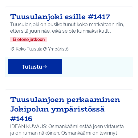
Tuusulanjoki esille #1417
Tuusulanjoki on pusikoitunut koko matkaltaan niin,
ettei sitä juuri näe, eikä se ole kunniaksi kultt…
Ei etene jatkoon
Koko Tuusula
Ympäristö
Rajaa tulokset aihepiirin mukaan: Koko Tuusula
Rajaa tulokset teeman mukaan: Ympäristö
Tutustu
Tuusulanjoen perkaaminen
Jokipolun ympäristössä
#1416
IDEAN KUVAUS: Osmankäämi estää joen virtausta
ja on ruman näköinen. Osmankäämi on levinnyt