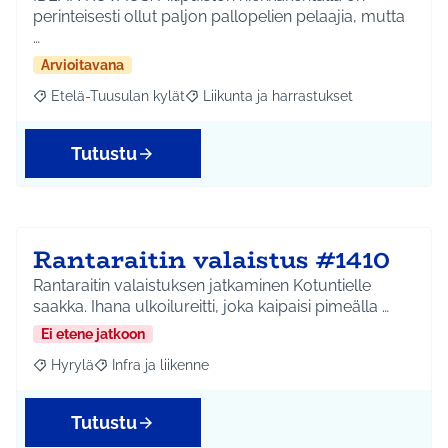
perinteisesti ollut paljon pallopelien pelaajia, mutta
…
Arvioitavana
Etelä-Tuusulan kylät
Liikunta ja harrastukset
Rajaa tulokset aihepiirin mukaan: Etelä-Tuusulan kylät
Rajaa tulokset teeman mukaan: Liikunta
Tutustu
Rantaraitin valaistus #1410
Rantaraitin valaistuksen jatkaminen Kotuntielle
saakka. Ihana ulkoilureitti, joka kaipaisi pimeälla …
Ei etene jatkoon
Hyrylä
Infra ja liikenne
Rajaa tulokset aihepiirin mukaan: Hyrylä
Rajaa tulokset teeman mukaan: Infra ja liikenne
Tutustu