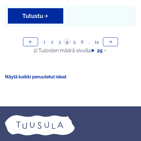
Rajaa tulokset aihepiirin mukaan: Koko Tuusula
Rajaa tulokset teeman mukaan: Kulttuuri ja ta
Tutustu
1
2
3
4
5
6
…
14
Tulosten määrä sivulla:
25
Näytä kaikki peruutetut ideat