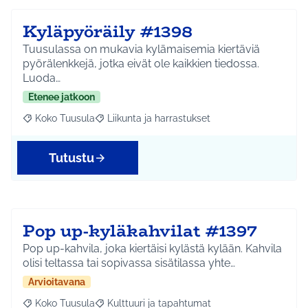
Kyläpyöräily #1398
Tuusulassa on mukavia kylämaisemia kiertäviä
pyörälenkkejä, jotka eivät ole kaikkien tiedossa.
Luoda…
Etenee jatkoon
Koko Tuusula
Liikunta ja harrastukset
Rajaa tulokset aihepiirin mukaan: Koko Tuusula
Rajaa tulokset teeman mukaan: Liikunta ja harr
Tutustu
Pop up-kyläkahvilat #1397
Pop up-kahvila, joka kiertäisi kylästä kylään. Kahvila
olisi teltassa tai sopivassa sisätilassa yhte…
Arvioitavana
Koko Tuusula
Kulttuuri ja tapahtumat