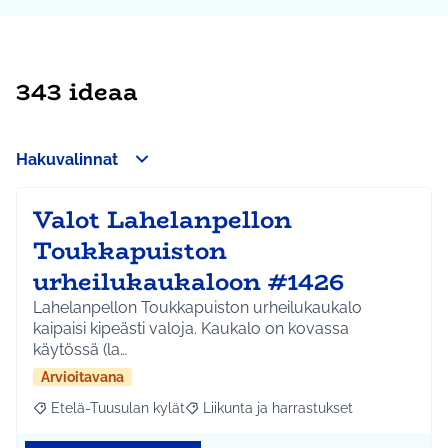
343 ideaa
Hakuvalinnat
Valot Lahelanpellon
Toukkapuiston
urheilukaukaloon #1426
Lahelanpellon Toukkapuiston urheilukaukalo
kaipaisi kipeästi valoja. Kaukalo on kovassa
käytössä (la…
Arvioitavana
Etelä-Tuusulan kylät
Liikunta ja harrastukset
Rajaa tulokset aihepiirin mukaan: Etelä-Tuusulan kylät
Rajaa tulokset teeman mukaan: Liikunta