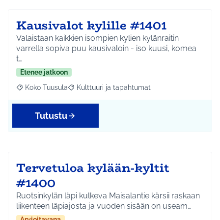
Kausivalot kylille #1401
Valaistaan kaikkien isompien kylien kylänraitin
varrella sopiva puu kausivaloin - iso kuusi, komea
t…
Etenee jatkoon
Koko Tuusula
Kulttuuri ja tapahtumat
Rajaa tulokset aihepiirin mukaan: Koko Tuusula
Rajaa tulokset teeman mukaan: Kulttuuri ja ta
Tutustu
Tervetuloa kylään-kyltit
#1400
Ruotsinkylän läpi kulkeva Maisalantie kärsii raskaan
liikenteen läpiajosta ja vuoden sisään on useam…
Arvioitavana