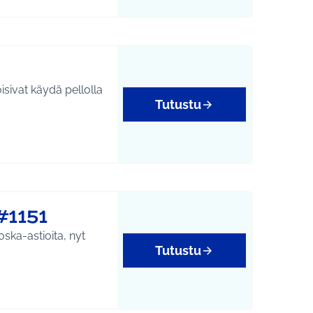
sivat käydä pellolla
Tutustu
#1151
ska-astioita, nyt
Tutustu