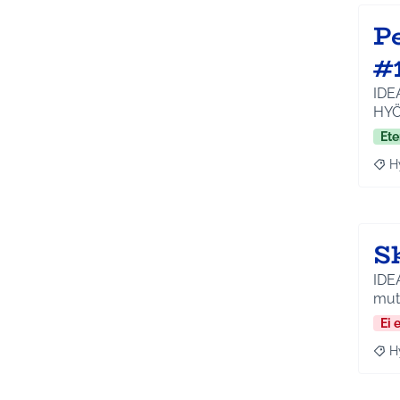
Pe
#
IDEA
HYÖ
Ete
H
Raja
S
IDEA
mutt
Ei 
H
Raja