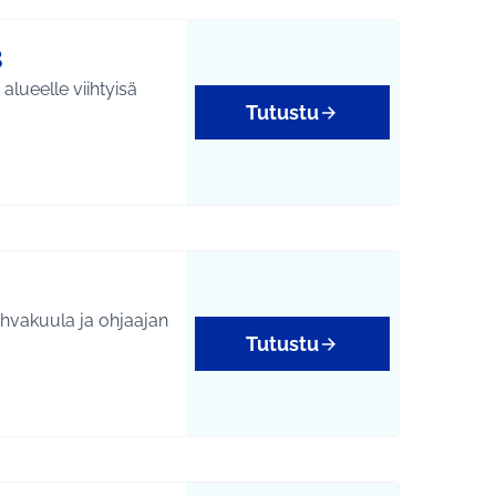
3
lueelle viihtyisä
Tutustu
hvakuula ja ohjaajan
Tutustu
tukset