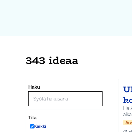
343 ideaa
U
Haku
k
Halk
aik
Tila
Arv
Kaikki
E