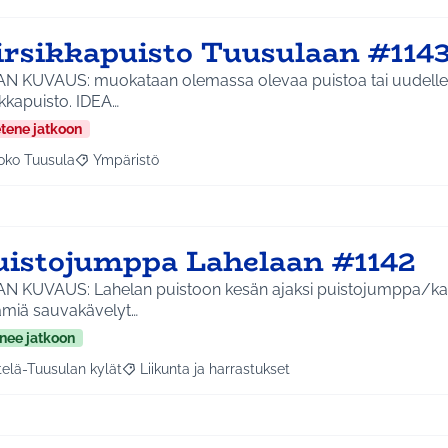
irsikkapuisto Tuusulaan #114
AN KUVAUS: muokataan olemassa olevaa puistoa tai uudelle a
ikkapuisto. IDEA…
etene jatkoon
oko Tuusula
Ympäristö
aa tulokset aihepiirin mukaan: Koko Tuusula
Rajaa tulokset teeman mukaan: Ympäristö
uistojumppa Lahelaan #1142
AN KUVAUS: Lahelan puistoon kesän ajaksi puistojumppa/ka
ämiä sauvakävelyt…
nee jatkoon
telä-Tuusulan kylät
Liikunta ja harrastukset
a tulokset aihepiirin mukaan: Etelä-Tuusulan kylät
Rajaa tulokset teeman mukaan: Liikunta ja harras