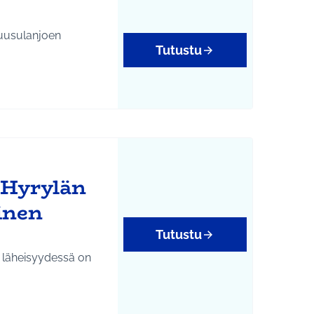
Tuusulanjoen
Tutustu
 Hyrylän
inen
Tutustu
läheisyydessä on