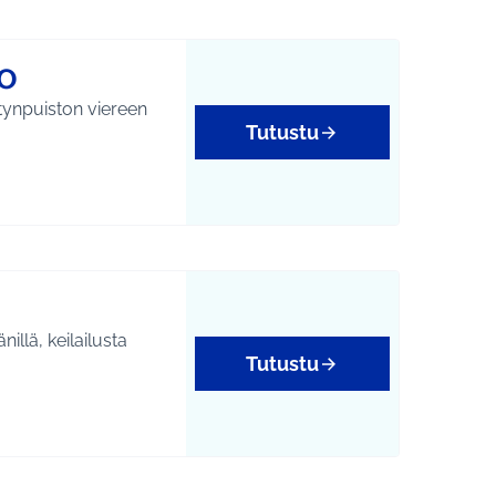
0
tynpuiston viereen
Tutustu
tukset
illä, keilailusta
Tutustu