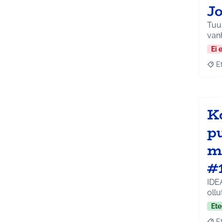
J
Tuus
vanh
Ei 
E
Raja
K
p
m
#
IDE
ollu
Ete
E