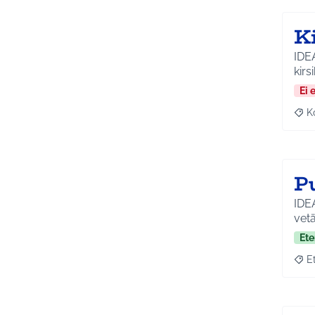
K
IDE
kirs
Ei 
K
Raj
P
IDE
vet
Ete
E
Raja