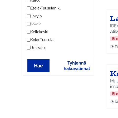
Kaikki
Etelä-Tuusulan kylät
L
Hyrylä
Jokela
IDEA
Alik
Kellokoski
Ei 
Koko Tuusula
E
Riihikallio
Raja
Tyhjennä
Hae
hakuvalinnat
K
Muut
inn
Ei 
K
Raja