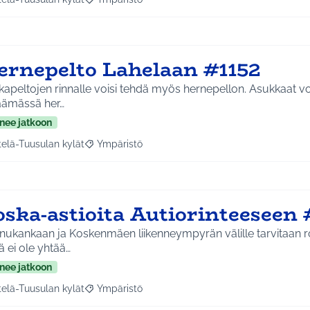
a tulokset aihepiirin mukaan: Etelä-Tuusulan kylät
Rajaa tulokset teeman mukaan: Ympäristö
ernepelto Lahelaan #1152
apeltojen rinnalle voisi tehdä myös hernepellon. Asukkaat voi
äämässä her…
nee jatkoon
telä-Tuusulan kylät
Ympäristö
a tulokset aihepiirin mukaan: Etelä-Tuusulan kylät
Rajaa tulokset teeman mukaan: Ympäristö
oska-astioita Autiorinteeseen 
ukankaan ja Koskenmäen liikenneympyrän välille tarvitaan ro
lä ei ole yhtää…
nee jatkoon
telä-Tuusulan kylät
Ympäristö
a tulokset aihepiirin mukaan: Etelä-Tuusulan kylät
Rajaa tulokset teeman mukaan: Ympäristö