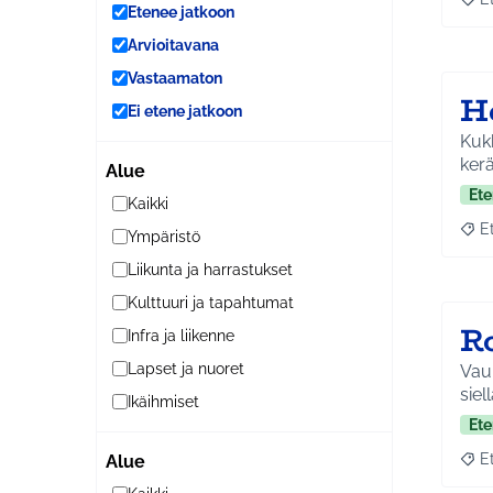
Raja
Etenee jatkoon
Arvioitavana
Vastaamaton
H
Ei etene jatkoon
Kukk
ker
Alue
Ete
Kaikki
E
Ympäristö
Raja
Liikunta ja harrastukset
Kulttuuri ja tapahtumat
R
Infra ja liikenne
Lapset ja nuoret
Vaun
siel
Ikäihmiset
Ete
E
Alue
Raja