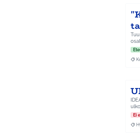
"K
t
Tuus
osal
Ete
K
Raj
U
IDEA
ulko
Ei 
H
Raja