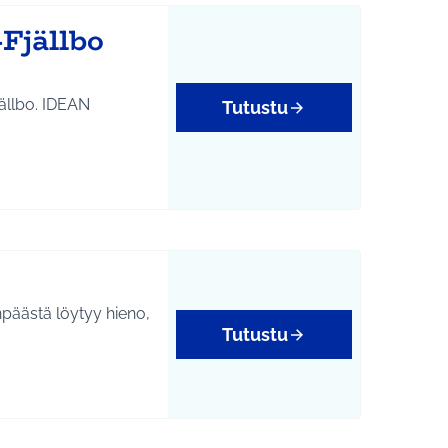
Fjällbo
jällbo. IDEAN
Tutustu
npäästä löytyy hieno,
Tutustu