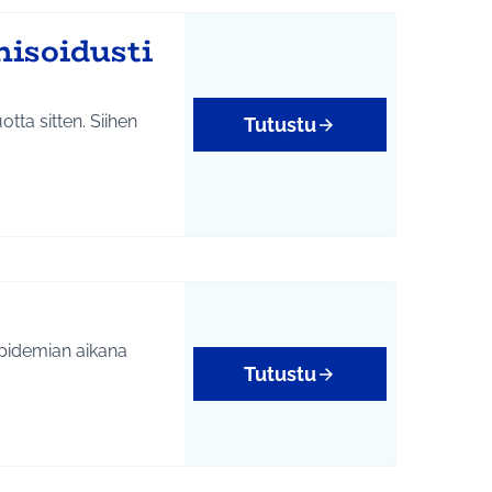
nisoidusti
tta sitten. Siihen
Tutustu
epidemian aikana
Tutustu