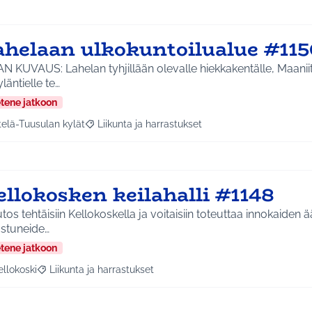
ahelaan ulkokuntoilualue #115
N KUVAUS: Lahelan tyhjillään olevalle hiekkakentälle, Maanii
yläntielle te…
etene jatkoon
telä-Tuusulan kylät
Liikunta ja harrastukset
a tulokset aihepiirin mukaan: Etelä-Tuusulan kylät
Rajaa tulokset teeman mukaan: Liikunta ja harras
ellokosken keilahalli #1148
os tehtäisiin Kellokoskella ja voitaisiin toteuttaa innokaiden ään
ostuneide…
etene jatkoon
ellokoski
Liikunta ja harrastukset
a tulokset aihepiirin mukaan: Kellokoski
Rajaa tulokset teeman mukaan: Liikunta ja harrastukset