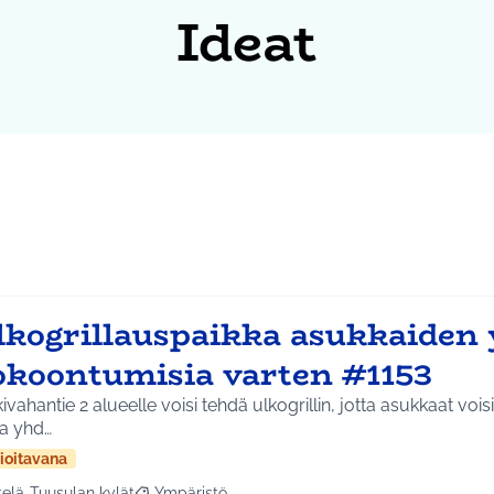
Ideat
lkogrillauspaikka asukkaiden 
okoontumisia varten #1153
ivahantie 2 alueelle voisi tehdä ulkogrillin, jotta asukkaat vois
aa yhd…
ioitavana
telä-Tuusulan kylät
Ympäristö