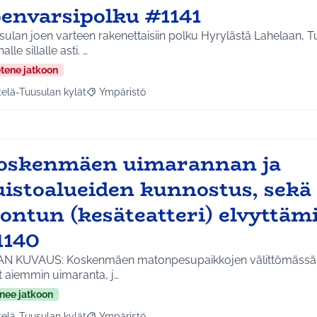
oenvarsipolku #1141
ulan joen varteen rakenettaisiin polku Hyrylästä Lahelaan, 
alle sillalle asti. …
etene jatkoon
telä-Tuusulan kylät
Ympäristö
a tulokset aihepiirin mukaan: Etelä-Tuusulan kylät
Rajaa tulokset teeman mukaan: Ympäristö
oskenmäen uimarannan ja
uistoalueiden kunnostus, sekä
ontun (kesäteatteri) elvyttäm
1140
AN KUVAUS: Koskenmäen matonpesupaikkojen välittömässä 
t aiemmin uimaranta, j…
nee jatkoon
telä-Tuusulan kylät
Ympäristö