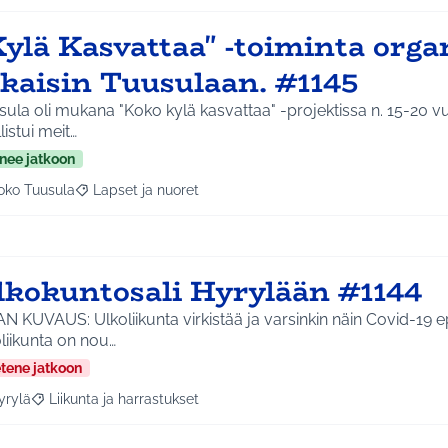
ylä Kasvattaa" -toiminta orga
akaisin Tuusulaan. #1145
ula oli mukana "Koko kylä kasvattaa" -projektissa n. 15-20 vuo
listui meit…
nee jatkoon
oko Tuusula
Lapset ja nuoret
aa tulokset aihepiirin mukaan: Koko Tuusula
Rajaa tulokset teeman mukaan: Lapset ja nuoret
lkokuntosali Hyrylään #1144
N KUVAUS: Ulkoliikunta virkistää ja varsinkin näin Covid-19 
liikunta on nou…
etene jatkoon
yrylä
Liikunta ja harrastukset
a tulokset aihepiirin mukaan: Hyrylä
Rajaa tulokset teeman mukaan: Liikunta ja harrastukset