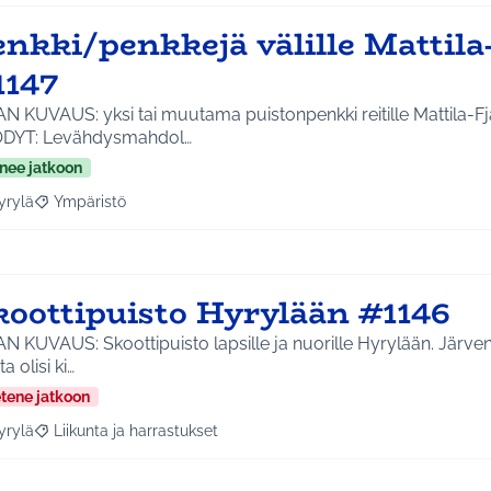
nkki/penkkejä välille Mattila-
1147
N KUVAUS: yksi tai muutama puistonpenkki reitille Mattila-F
DYT: Levähdysmahdol…
nee jatkoon
yrylä
Ympäristö
a tulokset aihepiirin mukaan: Hyrylä
Rajaa tulokset teeman mukaan: Ympäristö
koottipuisto Hyrylään #1146
N KUVAUS: Skoottipuisto lapsille ja nuorille Hyrylään. Järve
a olisi ki…
etene jatkoon
yrylä
Liikunta ja harrastukset
a tulokset aihepiirin mukaan: Hyrylä
Rajaa tulokset teeman mukaan: Liikunta ja harrastukset