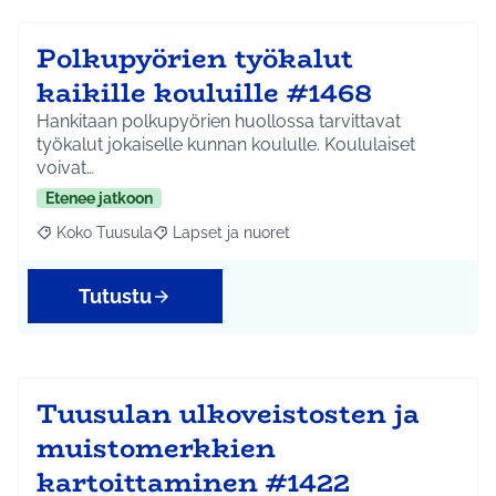
Polkupyörien työkalut
kaikille kouluille #1468
Hankitaan polkupyörien huollossa tarvittavat
työkalut jokaiselle kunnan koululle. Koululaiset
voivat…
Etenee jatkoon
Koko Tuusula
Lapset ja nuoret
Rajaa tulokset aihepiirin mukaan: Koko Tuusula
Rajaa tulokset teeman mukaan: Lapset ja nuor
Tutustu
Tuusulan ulkoveistosten ja
muistomerkkien
kartoittaminen #1422