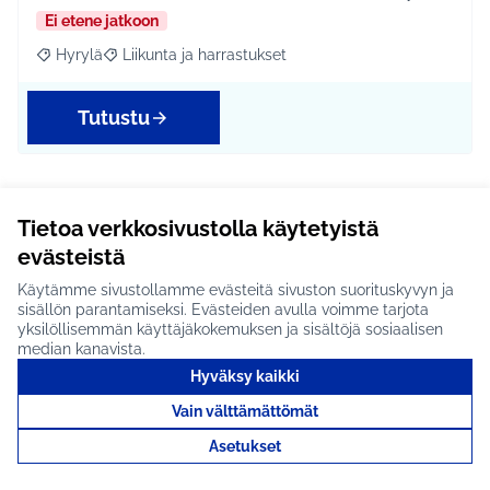
Ei etene jatkoon
Hyrylä
Liikunta ja harrastukset
Rajaa tulokset aihepiirin mukaan: Hyrylä
Rajaa tulokset teeman mukaan: Liikunta ja harrastuks
Tutustu
Nuorisotalo #1315
Tietoa verkkosivustolla käytetyistä
evästeistä
Hyrylän keskustaan tarvittaisiin nuorisotalo- ja muu
oleskelu/harrastuspaikka. Hyrylässä ei ole paik…
Käytämme sivustollamme evästeitä sivuston suorituskyvyn ja
sisällön parantamiseksi. Evästeiden avulla voimme tarjota
Ei etene jatkoon
yksilöllisemmän käyttäjäkokemuksen ja sisältöjä sosiaalisen
median kanavista.
Hyrylä
Lapset ja nuoret
Rajaa tulokset aihepiirin mukaan: Hyrylä
Rajaa tulokset teeman mukaan: Lapset ja nuoret
Hyväksy kaikki
Tutustu
Vain välttämättömät
Asetukset