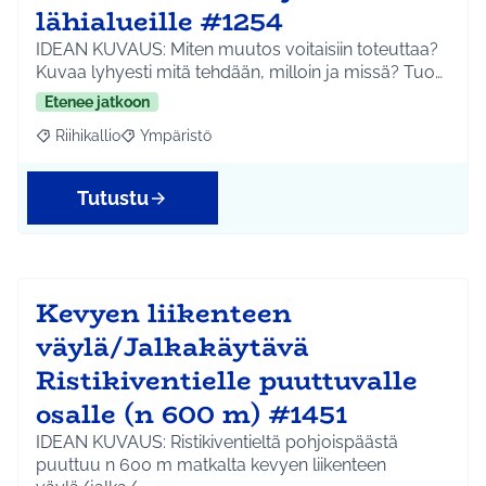
lähialueille #1254
IDEAN KUVAUS: Miten muutos voitaisiin toteuttaa?
Kuvaa lyhyesti mitä tehdään, milloin ja missä? Tuo…
Etenee jatkoon
Riihikallio
Ympäristö
Rajaa tulokset aihepiirin mukaan: Riihikallio
Rajaa tulokset teeman mukaan: Ympäristö
Tutustu
Kevyen liikenteen
väylä/Jalkakäytävä
Ristikiventielle puuttuvalle
osalle (n 600 m) #1451
IDEAN KUVAUS: Ristikiventieltä pohjoispäästä
puuttuu n 600 m matkalta kevyen liikenteen