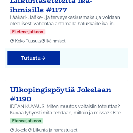
Liikuntaseteleitä ikä-
ihmisille #1177
Lääkäri-, lääke-, ja terveyskeskusmaksuja voidaan
oleellisesti vähentää antamalla halukkaille ikä-ih…
Ei etene jatkoon
Koko Tuusula
Ikäihmiset
Rajaa tulokset aihepiirin mukaan: Koko Tuusula
Rajaa tulokset teeman mukaan: Ikäihmiset
Tutustu
Ulkopingispöytiä Jokelaan
#1190
IDEAN KUVAUS: Miten muutos voitaisiin toteuttaa?
Kuvaa lyhyesti mitä tehdään, milloin ja missä? Oste…
Etenee jatkoon
Jokela
Liikunta ja harrastukset
Rajaa tulokset aihepiirin mukaan: Jokela
Rajaa tulokset teeman mukaan: Liikunta ja harrastuks