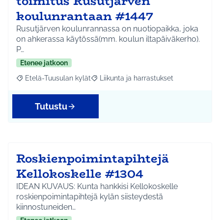
toimitus Rusutjärven
koulunrantaan #1447
Rusutjärven koulunrannassa on nuotiopaikka, joka
on ahkerassa käytössä(mm. koulun iltapäiväkerho).
P…
Etenee jatkoon
Etelä-Tuusulan kylät
Liikunta ja harrastukset
Rajaa tulokset aihepiirin mukaan: Etelä-Tuusulan kylät
Rajaa tulokset teeman mukaan: Liikunta
Tutustu
Roskienpoimintapihtejä
Kellokoskelle #1304
IDEAN KUVAUS: Kunta hankkisi Kellokoskelle
roskienpoimintapihtejä kylän siisteydestä
kiinnostuneiden…