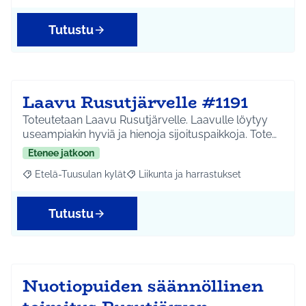
Tutustu
Laavu Rusutjärvelle #1191
Toteutetaan Laavu Rusutjärvelle. Laavulle löytyy
useampiakin hyviä ja hienoja sijoituspaikkoja. Tote…
Etenee jatkoon
Etelä-Tuusulan kylät
Liikunta ja harrastukset
Rajaa tulokset aihepiirin mukaan: Etelä-Tuusulan kylät
Rajaa tulokset teeman mukaan: Liikunta
Tutustu
Nuotiopuiden säännöllinen