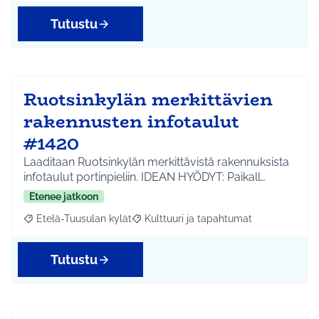
Tutustu
Ruotsinkylän merkittävien
rakennusten infotaulut
#1420
Laaditaan Ruotsinkylän merkittävistä rakennuksista
infotaulut portinpieliin. IDEAN HYÖDYT: Paikall…
Etenee jatkoon
Etelä-Tuusulan kylät
Kulttuuri ja tapahtumat
Rajaa tulokset aihepiirin mukaan: Etelä-Tuusulan kylät
Rajaa tulokset teeman mukaan: Kulttuur
Tutustu