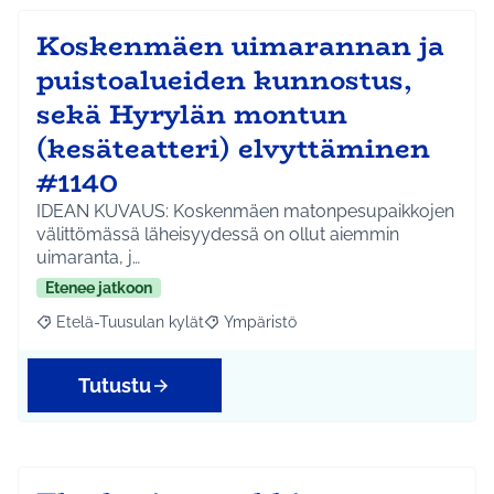
Koskenmäen uimarannan ja
puistoalueiden kunnostus,
sekä Hyrylän montun
(kesäteatteri) elvyttäminen
#1140
IDEAN KUVAUS: Koskenmäen matonpesupaikkojen
välittömässä läheisyydessä on ollut aiemmin
uimaranta, j…
Etenee jatkoon
Etelä-Tuusulan kylät
Ympäristö
Rajaa tulokset aihepiirin mukaan: Etelä-Tuusulan kylät
Rajaa tulokset teeman mukaan: Ympäri
Tutustu