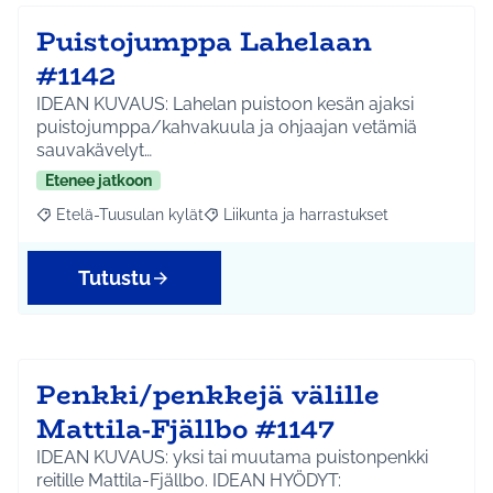
Puistojumppa Lahelaan
#1142
IDEAN KUVAUS: Lahelan puistoon kesän ajaksi
puistojumppa/kahvakuula ja ohjaajan vetämiä
sauvakävelyt…
Etenee jatkoon
Etelä-Tuusulan kylät
Liikunta ja harrastukset
Rajaa tulokset aihepiirin mukaan: Etelä-Tuusulan kylät
Rajaa tulokset teeman mukaan: Liikunta
Tutustu
Penkki/penkkejä välille
Mattila-Fjällbo #1147
IDEAN KUVAUS: yksi tai muutama puistonpenkki
reitille Mattila-Fjällbo. IDEAN HYÖDYT: