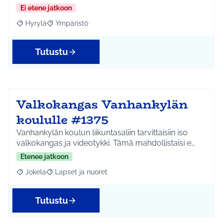
Ei etene jatkoon
Hyrylä
Ympäristö
Rajaa tulokset aihepiirin mukaan: Hyrylä
Rajaa tulokset teeman mukaan: Ympäristö
Tutustu
Valkokangas Vanhankylän
koululle #1375
Vanhankylän koulun liikuntasaliin tarvittaisiin iso
valkokangas ja videotykki. Tämä mahdollistaisi e…
Etenee jatkoon
Jokela
Lapset ja nuoret
Rajaa tulokset aihepiirin mukaan: Jokela
Rajaa tulokset teeman mukaan: Lapset ja nuoret
Tutustu