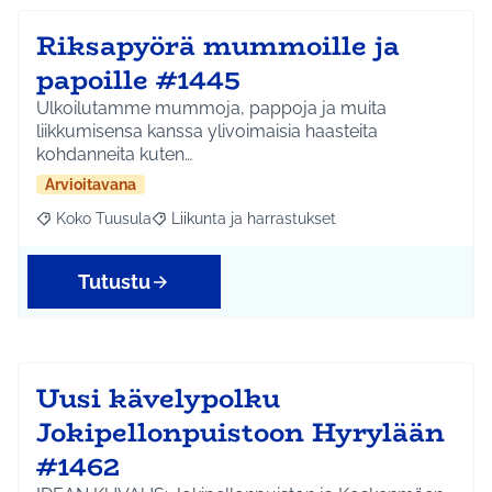
Riksapyörä mummoille ja
papoille #1445
Ulkoilutamme mummoja, pappoja ja muita
liikkumisensa kanssa ylivoimaisia haasteita
kohdanneita kuten…
Arvioitavana
Koko Tuusula
Liikunta ja harrastukset
Rajaa tulokset aihepiirin mukaan: Koko Tuusula
Rajaa tulokset teeman mukaan: Liikunta ja harr
Tutustu
Uusi kävelypolku
Jokipellonpuistoon Hyrylään
#1462