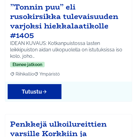
”Tonnin puu” eli
rusokirsikka tulevaisuuden
varjoksi hiekkalaatikolle
#1405
IDEAN KUVAUS: Kotkanpuistossa lasten
leikkipuiston aidan ulkopuolella on istutuksissa iso
kolo, joho…
Etenee jatkoon
Riihikallio
Ympäristö
Rajaa tulokset aihepiirin mukaan: Riihikallio
Rajaa tulokset teeman mukaan: Ympäristö
Tutustu
Penkkejä ulkoilureittien
varsille Korkkiin ja