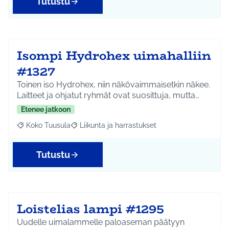
Tutustu
Isompi Hydrohex uimahalliin
#1327
Toinen iso Hydrohex, niin näkövaimmaisetkin näkee.
Laitteet ja ohjatut ryhmät ovat suosittuja, mutta…
Etenee jatkoon
Koko Tuusula
Liikunta ja harrastukset
Rajaa tulokset aihepiirin mukaan: Koko Tuusula
Rajaa tulokset teeman mukaan: Liikunta ja harr
Tutustu
Loistelias lampi #1295
Uudelle uimalammelle paloaseman päätyyn