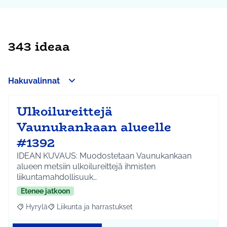
343 ideaa
Hakuvalinnat
Ulkoilureittejä
Vaunukankaan alueelle
#1392
IDEAN KUVAUS: Muodostetaan Vaunukankaan
alueen metsiin ulkoilureittejä ihmisten
liikuntamahdollisuuk…
Etenee jatkoon
Hyrylä
Liikunta ja harrastukset
Rajaa tulokset aihepiirin mukaan: Hyrylä
Rajaa tulokset teeman mukaan: Liikunta ja harrastuks