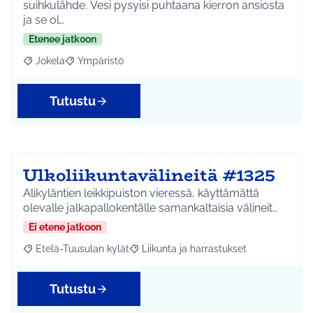
suihkulähde. Vesi pysyisi puhtaana kierron ansiosta
ja se ol…
Etenee jatkoon
Jokela
Ympäristö
Rajaa tulokset aihepiirin mukaan: Jokela
Rajaa tulokset teeman mukaan: Ympäristö
Tutustu
Ulkoliikuntavälineitä #1325
Alikyläntien leikkipuiston vieressä, käyttämättä
olevalle jalkapallokentälle samankaltaisia välineit…
Ei etene jatkoon
Etelä-Tuusulan kylät
Liikunta ja harrastukset
Rajaa tulokset aihepiirin mukaan: Etelä-Tuusulan kylät
Rajaa tulokset teeman mukaan: Liikunta
Tutustu