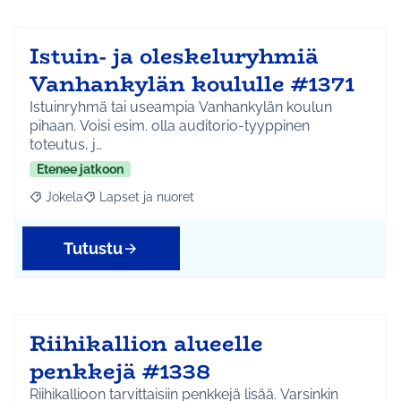
Istuin- ja oleskeluryhmiä
Vanhankylän koululle #1371
Istuinryhmä tai useampia Vanhankylän koulun
pihaan. Voisi esim. olla auditorio-tyyppinen
toteutus, j…
Etenee jatkoon
Jokela
Lapset ja nuoret
Rajaa tulokset aihepiirin mukaan: Jokela
Rajaa tulokset teeman mukaan: Lapset ja nuoret
Tutustu
Riihikallion alueelle
penkkejä #1338
Riihikallioon tarvittaisiin penkkejä lisää. Varsinkin