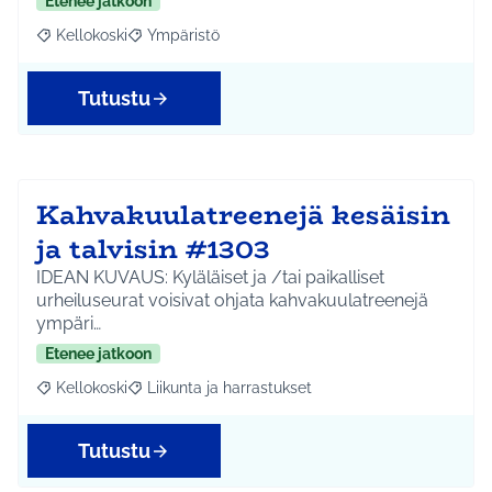
Etenee jatkoon
Kellokoski
Ympäristö
Rajaa tulokset aihepiirin mukaan: Kellokoski
Rajaa tulokset teeman mukaan: Ympäristö
Tutustu
Kahvakuulatreenejä kesäisin
ja talvisin #1303
IDEAN KUVAUS: Kyläläiset ja /tai paikalliset
urheiluseurat voisivat ohjata kahvakuulatreenejä
ympäri…
Etenee jatkoon
Kellokoski
Liikunta ja harrastukset
Rajaa tulokset aihepiirin mukaan: Kellokoski
Rajaa tulokset teeman mukaan: Liikunta ja harrast
Tutustu