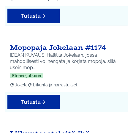
Rajaa tulokset aihepiirin mukaan: Etelä-Tuusulan kylät
Rajaa tulokset teeman mukaan: Ympäri
Tutustu
Mopopaja Jokelaan #1174
IDEAN KUVAUS: Hallitila Jokelaan, jossa
mahdollisesti voi hengata ja korjata mopoja, sillä
usein mop…
Etenee jatkoon
Jokela
Liikunta ja harrastukset
Rajaa tulokset aihepiirin mukaan: Jokela
Rajaa tulokset teeman mukaan: Liikunta ja harrastuks
Tutustu