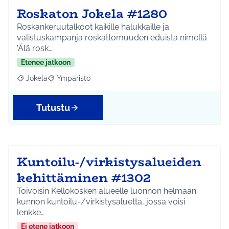
Roskaton Jokela #1280
Roskankeruutalkoot kaikille halukkaille ja
valistuskampanja roskattomuuden eduista nimellä
'Älä rosk…
Etenee jatkoon
Jokela
Ympäristö
Rajaa tulokset aihepiirin mukaan: Jokela
Rajaa tulokset teeman mukaan: Ympäristö
Tutustu
Kuntoilu-/virkistysalueiden
kehittäminen #1302
Toivoisin Kellokosken alueelle luonnon helmaan
kunnon kuntoilu-/virkistysaluetta, jossa voisi
lenkke…
Ei etene jatkoon