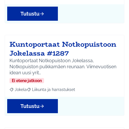
Tutustu
Kuntoportaat Notkopuistoon
Jokelassa #1287
Kuntoportaat Notkopuistoon Jokelassa,
Notkopuiston pulkkamäen reunaan. Viimevuotisen
idean uusi yrit…
Ei etene jatkoon
Jokela
Liikunta ja harrastukset
Rajaa tulokset aihepiirin mukaan: Jokela
Rajaa tulokset teeman mukaan: Liikunta ja harrastuks
Tutustu