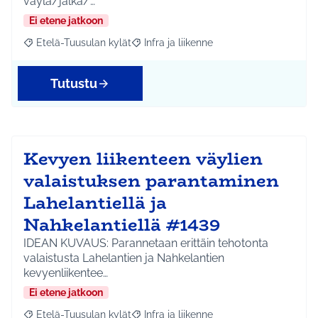
väylä/jalka/…
Ei etene jatkoon
Etelä-Tuusulan kylät
Infra ja liikenne
Rajaa tulokset aihepiirin mukaan: Etelä-Tuusulan kylät
Rajaa tulokset teeman mukaan: Infra ja 
Tutustu
Kevyen liikenteen väylien
valaistuksen parantaminen
Lahelantiellä ja
Nahkelantiellä #1439
IDEAN KUVAUS: Parannetaan erittäin tehotonta
valaistusta Lahelantien ja Nahkelantien
kevyenliikentee…
Ei etene jatkoon
Etelä-Tuusulan kylät
Infra ja liikenne