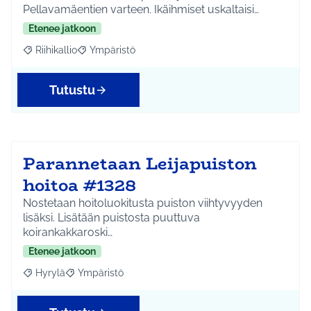
Pellavamäentien varteen. Ikäihmiset uskaltaisi…
Etenee jatkoon
Riihikallio
Ympäristö
Rajaa tulokset aihepiirin mukaan: Riihikallio
Rajaa tulokset teeman mukaan: Ympäristö
Tutustu
Parannetaan Leijapuiston
hoitoa #1328
Nostetaan hoitoluokitusta puiston viihtyvyyden
lisäksi. Lisätään puistosta puuttuva
koirankakkaroski…
Etenee jatkoon
Hyrylä
Ympäristö
Rajaa tulokset aihepiirin mukaan: Hyrylä
Rajaa tulokset teeman mukaan: Ympäristö