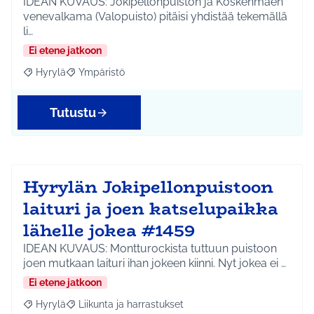
IDEAN KUVAUS: Jokipellonpuiston ja Koskenmäen
venevalkama (Valopuisto) pitäisi yhdistää tekemällä
li…
Ei etene jatkoon
Hyrylä
Ympäristö
Rajaa tulokset aihepiirin mukaan: Hyrylä
Rajaa tulokset teeman mukaan: Ympäristö
Tutustu
Hyrylän Jokipellonpuistoon
laituri ja joen katselupaikka
lähelle jokea #1459
IDEAN KUVAUS: Montturockista tuttuun puistoon
joen mutkaan laituri ihan jokeen kiinni. Nyt jokea ei …
Ei etene jatkoon
Hyrylä
Liikunta ja harrastukset
Rajaa tulokset aihepiirin mukaan: Hyrylä
Rajaa tulokset teeman mukaan: Liikunta ja harrastuks