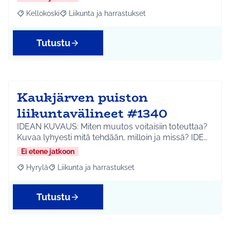
Kellokoski
Liikunta ja harrastukset
Rajaa tulokset aihepiirin mukaan: Kellokoski
Rajaa tulokset teeman mukaan: Liikunta ja harrast
Tutustu
Kaukjärven puiston
liikuntavälineet #1340
IDEAN KUVAUS: Miten muutos voitaisiin toteuttaa?
Kuvaa lyhyesti mitä tehdään, milloin ja missä? IDE…
Ei etene jatkoon
Hyrylä
Liikunta ja harrastukset
Rajaa tulokset aihepiirin mukaan: Hyrylä
Rajaa tulokset teeman mukaan: Liikunta ja harrastuks
Tutustu