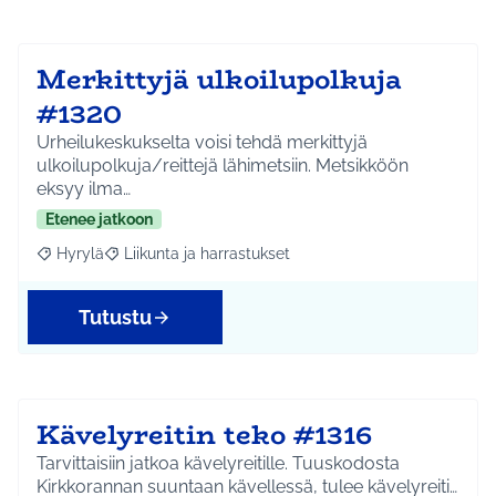
Merkittyjä ulkoilupolkuja
#1320
Urheilukeskukselta voisi tehdä merkittyjä
ulkoilupolkuja/reittejä lähimetsiin. Metsikköön
eksyy ilma…
Etenee jatkoon
Hyrylä
Liikunta ja harrastukset
Rajaa tulokset aihepiirin mukaan: Hyrylä
Rajaa tulokset teeman mukaan: Liikunta ja harrastuks
Tutustu
Kävelyreitin teko #1316
Tarvittaisiin jatkoa kävelyreitille. Tuuskodosta
Kirkkorannan suuntaan kävellessä, tulee kävelyreiti…