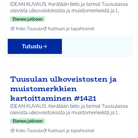
IDEAN KUVAUS: Kerätään tieto ja tarinat Tuusulassa
olevista ulkoveistoksista ja muistomerkeistä ja t…
Etenee jatkoon
Koko Tuusula
Kulttuuri ja tapahtumat
Rajaa tulokset aihepiirin mukaan: Koko Tuusula
Rajaa tulokset teeman mukaan: Kulttuuri ja ta
Tutustu
Tuusulan ulkoveistosten ja
muistomerkkien
kartoittaminen #1421
IDEAN KUVAUS: Kerätään tieto ja tarinat Tuusulassa
olevista ulkoveistoksista ja muistomerkeistä ja t…
Etenee jatkoon
Koko Tuusula
Kulttuuri ja tapahtumat
Rajaa tulokset aihepiirin mukaan: Koko Tuusula
Rajaa tulokset teeman mukaan: Kulttuuri ja ta