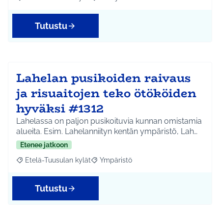
Rajaa tulokset aihepiirin mukaan: Etelä-Tuusulan kylät
Rajaa tulokset teeman mukaan: Infra ja 
Tutustu
Lahelan pusikoiden raivaus
ja risuaitojen teko ötököiden
hyväksi #1312
Lahelassa on paljon pusikoituvia kunnan omistamia
alueita. Esim. Lahelanniityn kentän ympäristö, Lah…
Etenee jatkoon
Etelä-Tuusulan kylät
Ympäristö
Rajaa tulokset aihepiirin mukaan: Etelä-Tuusulan kylät
Rajaa tulokset teeman mukaan: Ympäri
Tutustu