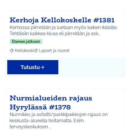
Kerhoja Kellokoskelle #1381
Kerhossa piirretään ja luetaan myös kaiken ikäisille.
Tehtäisiin kaikkea kivaa eli piirretään ja ask…
Etenee jatkoon
Kellokoski
Lapset ja nuoret
Rajaa tulokset aihepiirin mukaan: Kellokoski
Rajaa tulokset teeman mukaan: Lapset ja nuoret
Tutustu
Nurmialueiden rajaus
Hyrylässä #1378
Nurmikko ja asfaltti/parkkipaikkojen rajaus on
keskusta-alueella hoitamatta. Esim.
terveyskeskuksen …