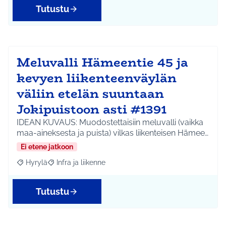
Tutustu
Meluvalli Hämeentie 45 ja
kevyen liikenteenväylän
väliin etelän suuntaan
Jokipuistoon asti #1391
IDEAN KUVAUS: Muodostettaisiin meluvalli (vaikka
maa-aineksesta ja puista) vilkas liikenteisen Hämee…
Ei etene jatkoon
Hyrylä
Infra ja liikenne
Rajaa tulokset aihepiirin mukaan: Hyrylä
Rajaa tulokset teeman mukaan: Infra ja liikenne
Tutustu