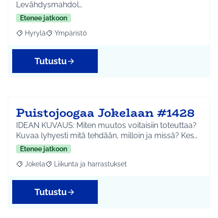
Levähdysmahdol…
Etenee jatkoon
Hyrylä
Ympäristö
Rajaa tulokset aihepiirin mukaan: Hyrylä
Rajaa tulokset teeman mukaan: Ympäristö
Tutustu
Puistojoogaa Jokelaan #1428
IDEAN KUVAUS: Miten muutos voitaisiin toteuttaa?
Kuvaa lyhyesti mitä tehdään, milloin ja missä? Kes…
Etenee jatkoon
Jokela
Liikunta ja harrastukset
Rajaa tulokset aihepiirin mukaan: Jokela
Rajaa tulokset teeman mukaan: Liikunta ja harrastuks
Tutustu