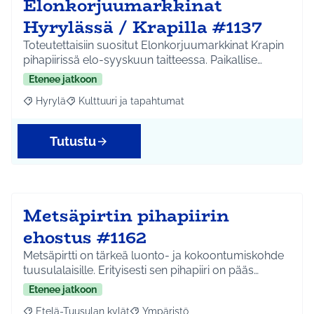
Elonkorjuumarkkinat
Hyrylässä / Krapilla #1137
Toteutettaisiin suositut Elonkorjuumarkkinat Krapin
pihapiirissä elo-syyskuun taitteessa. Paikallise…
Etenee jatkoon
Hyrylä
Kulttuuri ja tapahtumat
Rajaa tulokset aihepiirin mukaan: Hyrylä
Rajaa tulokset teeman mukaan: Kulttuuri ja tapahtum
Tutustu
Metsäpirtin pihapiirin
ehostus #1162
Metsäpirtti on tärkeä luonto- ja kokoontumiskohde
tuusulalaisille. Erityisesti sen pihapiiri on pääs…
Etenee jatkoon
Etelä-Tuusulan kylät
Ympäristö