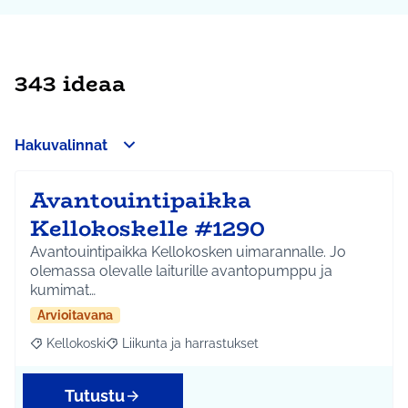
343 ideaa
Hakuvalinnat
Avantouintipaikka
Kellokoskelle #1290
Avantouintipaikka Kellokosken uimarannalle. Jo
olemassa olevalle laiturille avantopumppu ja
kumimat…
Arvioitavana
Kellokoski
Liikunta ja harrastukset
Rajaa tulokset aihepiirin mukaan: Kellokoski
Rajaa tulokset teeman mukaan: Liikunta ja harrast
Tutustu