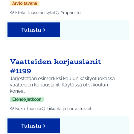
Arvioitavana
Etelä-Tuusulan kylät
Ympäristö
Rajaa tulokset aihepiirin mukaan: Etelä-Tuusulan kylät
Rajaa tulokset teeman mukaan: Ympäri
Tutustu
Vaatteiden korjauslanit
#1199
Järjestetään esimerkiksi koulun käsityöluokassa
vaatteiden korjauslanit. Käytössä olisi koulun
konee…
Etenee jatkoon
Koko Tuusula
Liikunta ja harrastukset
Rajaa tulokset aihepiirin mukaan: Koko Tuusula
Rajaa tulokset teeman mukaan: Liikunta ja harr
Tutustu