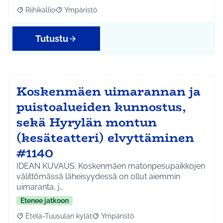
Riihikallio
Ympäristö
Rajaa tulokset aihepiirin mukaan: Riihikallio
Rajaa tulokset teeman mukaan: Ympäristö
Tutustu
Koskenmäen uimarannan ja
puistoalueiden kunnostus,
sekä Hyrylän montun
(kesäteatteri) elvyttäminen
#1140
IDEAN KUVAUS: Koskenmäen matonpesupaikkojen
välittömässä läheisyydessä on ollut aiemmin
uimaranta, j…
Etenee jatkoon
Etelä-Tuusulan kylät
Ympäristö
Rajaa tulokset aihepiirin mukaan: Etelä-Tuusulan kylät
Rajaa tulokset teeman mukaan: Ympäri