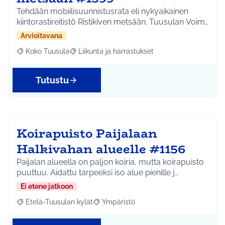
Tehdään mobiilisuunnistusrata eli nykyaikainen
kiintorastireitistö Ristikiven metsään. Tuusulan Voim…
Arvioitavana
Koko Tuusula
Liikunta ja harrastukset
Rajaa tulokset aihepiirin mukaan: Koko Tuusula
Rajaa tulokset teeman mukaan: Liikunta ja harr
Tutustu
Koirapuisto Paijalaan
Halkivahan alueelle #1156
Paijalan alueella on paljon koiria, mutta koirapuisto
puuttuu. Aidattu tarpeeksi iso alue pienille j…
Ei etene jatkoon
Etelä-Tuusulan kylät
Ympäristö
Rajaa tulokset aihepiirin mukaan: Etelä-Tuusulan kylät
Rajaa tulokset teeman mukaan: Ympäri