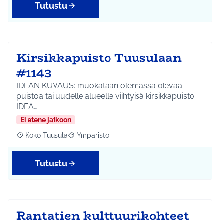
Tutustu
Kirsikkapuisto Tuusulaan
#1143
IDEAN KUVAUS: muokataan olemassa olevaa
puistoa tai uudelle alueelle viihtyisä kirsikkapuisto.
IDEA…
Ei etene jatkoon
Koko Tuusula
Ympäristö
Rajaa tulokset aihepiirin mukaan: Koko Tuusula
Rajaa tulokset teeman mukaan: Ympäristö
Tutustu
Rantatien kulttuurikohteet