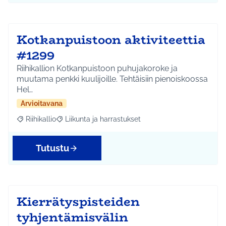
Kotkanpuistoon aktiviteettia
#1299
Riihikallion Kotkanpuistoon puhujakoroke ja
muutama penkki kuulijoille. Tehtäisiin pienoiskoossa
Hel…
Arvioitavana
Riihikallio
Liikunta ja harrastukset
Rajaa tulokset aihepiirin mukaan: Riihikallio
Rajaa tulokset teeman mukaan: Liikunta ja harrastu
Tutustu
Kierrätyspisteiden
tyhjentämisvälin