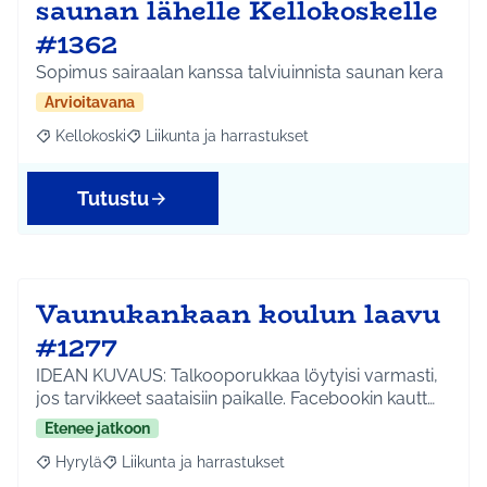
saunan lähelle Kellokoskelle
#1362
Sopimus sairaalan kanssa talviuinnista saunan kera
Arvioitavana
Kellokoski
Liikunta ja harrastukset
Rajaa tulokset aihepiirin mukaan: Kellokoski
Rajaa tulokset teeman mukaan: Liikunta ja harrast
Tutustu
Vaunukankaan koulun laavu
#1277
IDEAN KUVAUS: Talkooporukkaa löytyisi varmasti,
jos tarvikkeet saataisiin paikalle. Facebookin kautt…
Etenee jatkoon
Hyrylä
Liikunta ja harrastukset
Rajaa tulokset aihepiirin mukaan: Hyrylä
Rajaa tulokset teeman mukaan: Liikunta ja harrastuks