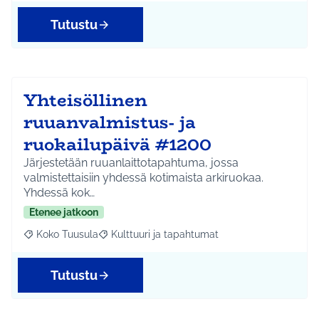
Tutustu
Yhteisöllinen
ruuanvalmistus- ja
ruokailupäivä #1200
Järjestetään ruuanlaittotapahtuma, jossa
valmistettaisiin yhdessä kotimaista arkiruokaa.
Yhdessä kok…
Etenee jatkoon
Koko Tuusula
Kulttuuri ja tapahtumat
Rajaa tulokset aihepiirin mukaan: Koko Tuusula
Rajaa tulokset teeman mukaan: Kulttuuri ja ta
Tutustu