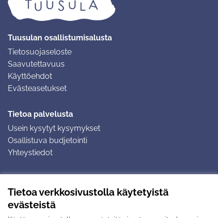
Tuusulan osallistumisalusta
Tietosuojaseloste
Saavutettavuus
Käyttöehdot
Evästeasetukset
Tietoa palvelusta
Usein kysytyt kysymykset
Osallistuva budjetointi
Yhteystiedot
Ohjeet
Tietoa verkkosivustolla käytetyistä
Ohjeet kirjautumiseen
evästeistä
Ohjeet kommentin jättämiseen