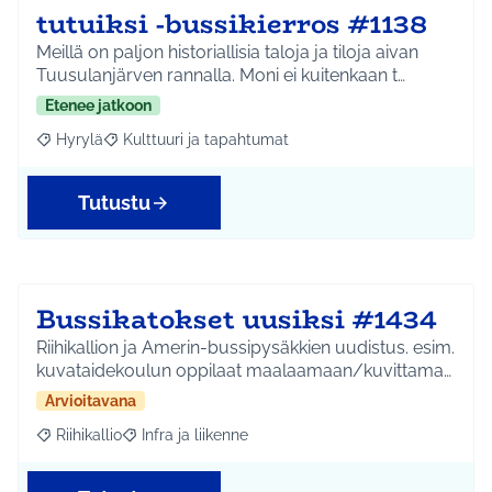
tutuiksi -bussikierros #1138
Meillä on paljon historiallisia taloja ja tiloja aivan
Tuusulanjärven rannalla. Moni ei kuitenkaan t…
Etenee jatkoon
Hyrylä
Kulttuuri ja tapahtumat
Rajaa tulokset aihepiirin mukaan: Hyrylä
Rajaa tulokset teeman mukaan: Kulttuuri ja tapahtum
Tutustu
Bussikatokset uusiksi #1434
Riihikallion ja Amerin-bussipysäkkien uudistus. esim.
kuvataidekoulun oppilaat maalaamaan/kuvittama…
Arvioitavana
Riihikallio
Infra ja liikenne
Rajaa tulokset aihepiirin mukaan: Riihikallio
Rajaa tulokset teeman mukaan: Infra ja liikenne