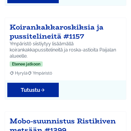
Koirankakkaroskiksia ja
pussitelineitä #1157
Ympäristö siistiytyy lisäämällä
koirankakkapussitelineitä ja roska-astioita Paijalan
alueelle.
Etenee jatkoon
Hyrylä
Ympäristö
Rajaa tulokset aihepiirin mukaan: Hyrylä
Rajaa tulokset teeman mukaan: Ympäristö
Tutustu
Mobo-suunnistus Ristikiven
metsään #1399