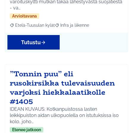
varoituskyltti mutkan takaa lähestyvästä suojatiestä
- va…
Arvioitavana
Etelä-Tuusulan kylät
Infra ja liikenne
Rajaa tulokset aihepiirin mukaan: Etelä-Tuusulan kylät
Rajaa tulokset teeman mukaan: Infra ja 
Tutustu
”Tonnin puu” eli
rusokirsikka tulevaisuuden
varjoksi hiekkalaatikolle
#1405
IDEAN KUVAUS: Kotkanpuistossa lasten
leikkipuiston aidan ulkopuolella on istutuksissa iso
kolo, joho…
Etenee jatkoon