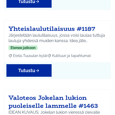
Tutustu
Yhteislaulutilaisuus #1187
Järjestetään laulutilaisuus, jossa voisi laulaa tuttuja
lauluja yhdessä muiden kanssa. Idea jäte…
Etenee jatkoon
Etelä-Tuusulan kylät
Kulttuuri ja tapahtumat
Rajaa tulokset aihepiirin mukaan: Etelä-Tuusulan kylät
Rajaa tulokset teeman mukaan: Kulttuur
Tutustu
Valoteos Jokelan lukion
puoleiselle lammelle #1463
IDEAN KUVAUS: Jokelan lukion vieressä olevalle