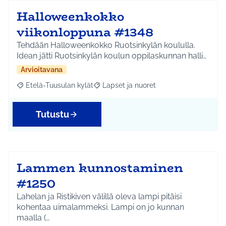
Halloweenkokko
viikonloppuna #1348
Tehdään Halloweenkokko Ruotsinkylän koululla.
Idean jätti Ruotsinkylän koulun oppilaskunnan halli…
Arvioitavana
Etelä-Tuusulan kylät
Lapset ja nuoret
Rajaa tulokset aihepiirin mukaan: Etelä-Tuusulan kylät
Rajaa tulokset teeman mukaan: Lapset 
Tutustu
Lammen kunnostaminen
#1250
Lahelan ja Ristikiven välillä oleva lampi pitäisi
kohentaa uimalammeksi. Lampi on jo kunnan
maalla (…