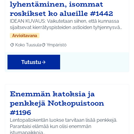
lyhentäminen, isommat
roskikset ko alueille #1442
IDEAN KUVAUS: Vaikutetaan siihen, että kunnassa
sijaitsevat kierrätyspisteiden astioiden tyhjennysvä…
Arvioitavana
Koko Tuusula
Ympäristö
Rajaa tulokset aihepiirin mukaan: Koko Tuusula
Rajaa tulokset teeman mukaan: Ympäristö
Tutustu
Enemmän katoksia ja
penkkejä Notkopuistoon
#1196
Lentopallokentän luokse tarvitaan lisää penkkejä.
Parantaisi elämää kun olisi enemmän
istumapaikkoja…