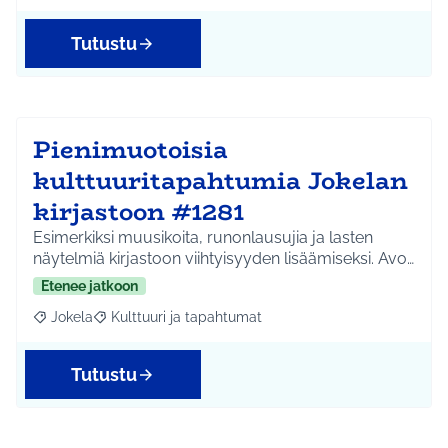
Tutustu
Pienimuotoisia
kulttuuritapahtumia Jokelan
kirjastoon #1281
Esimerkiksi muusikoita, runonlausujia ja lasten
näytelmiä kirjastoon viihtyisyyden lisäämiseksi. Avo…
Etenee jatkoon
Jokela
Kulttuuri ja tapahtumat
Rajaa tulokset aihepiirin mukaan: Jokela
Rajaa tulokset teeman mukaan: Kulttuuri ja tapahtum
Tutustu