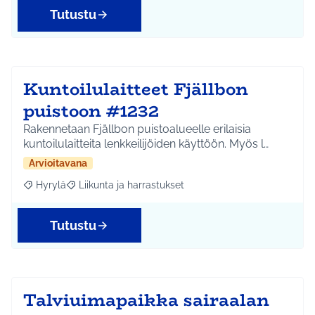
Tutustu
Kuntoilulaitteet Fjällbon
puistoon #1232
Rakennetaan Fjällbon puistoalueelle erilaisia
kuntoilulaitteita lenkkeilijöiden käyttöön. Myös l…
Arvioitavana
Hyrylä
Liikunta ja harrastukset
Rajaa tulokset aihepiirin mukaan: Hyrylä
Rajaa tulokset teeman mukaan: Liikunta ja harrastuks
Tutustu
Talviuimapaikka sairaalan