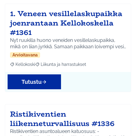
1. Veneen vesillelaskupaikka
joenrantaan Kellokoskella
#1361
Nyt ruukilla huono veneiden vesillelaskupaikka,
mikä on liian jyrkkä. Samaan paikkaan loivempi vesi…
Arvioitavana
Kellokoski
Liikunta ja harrastukset
Rajaa tulokset aihepiirin mukaan: Kellokoski
Rajaa tulokset teeman mukaan: Liikunta ja harrast
Tutustu
Ristikiventien
liikenneturvallisuus #1336
Ristikiventien asuntoalueen katuosuus: -