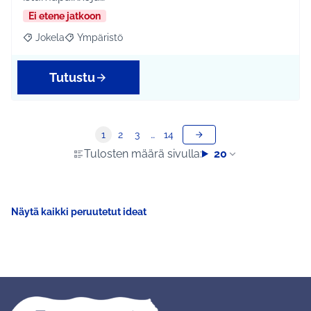
Ei etene jatkoon
Jokela
Ympäristö
Rajaa tulokset aihepiirin mukaan: Jokela
Rajaa tulokset teeman mukaan: Ympäristö
Tutustu
1
2
3
…
14
Tulosten määrä sivulla:
20
Näytä kaikki peruutetut ideat