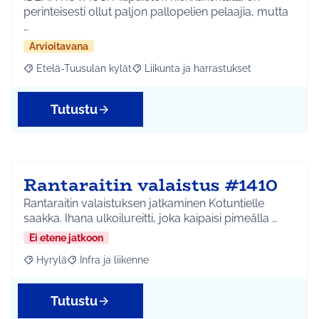
perinteisesti ollut paljon pallopelien pelaajia, mutta
…
Arvioitavana
Etelä-Tuusulan kylät
Liikunta ja harrastukset
Rajaa tulokset aihepiirin mukaan: Etelä-Tuusulan kylät
Rajaa tulokset teeman mukaan: Liikunta
Tutustu
Rantaraitin valaistus #1410
Rantaraitin valaistuksen jatkaminen Kotuntielle
saakka. Ihana ulkoilureitti, joka kaipaisi pimeälla …
Ei etene jatkoon
Hyrylä
Infra ja liikenne
Rajaa tulokset aihepiirin mukaan: Hyrylä
Rajaa tulokset teeman mukaan: Infra ja liikenne
Tutustu