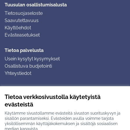
Tuusulan osallistumisalusta
Tietosuojaseloste
Saavutettavuus
Käyttöehdot
Evästeasetukset
Tietoa palvelusta
Usein kysytyt kysymykset
Osallistuva budjetointi
Yhteystiedot
Ohjeet
Tietoa verkkosivustolla käytetyistä
Ohjeet kirjautumiseen
evästeistä
Ohjeet kommentin jättämiseen
Käytämme sivustollamme evästeitä sivuston suorituskyvyn ja
sisällön parantamiseksi. Evästeiden avulla voimme tarjota
yksilöllisemmän käyttäjäkokemuksen ja sisältöjä sosiaalisen
median kanavista.