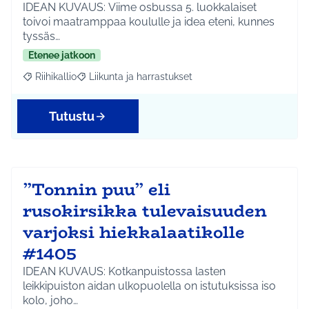
IDEAN KUVAUS: Viime osbussa 5. luokkalaiset
toivoi maatramppaa koululle ja idea eteni, kunnes
tyssäs…
Etenee jatkoon
Riihikallio
Liikunta ja harrastukset
Rajaa tulokset aihepiirin mukaan: Riihikallio
Rajaa tulokset teeman mukaan: Liikunta ja harrastu
Tutustu
”Tonnin puu” eli
rusokirsikka tulevaisuuden
varjoksi hiekkalaatikolle
#1405
IDEAN KUVAUS: Kotkanpuistossa lasten
leikkipuiston aidan ulkopuolella on istutuksissa iso
kolo, joho…