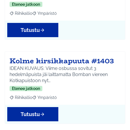
Etenee jatkoon
Riihikallio
Ympäristö
Rajaa tulokset aihepiirin mukaan: Riihikallio
Rajaa tulokset teeman mukaan: Ympäristö
Tutustu
Kolme kirsikkapuuta #1403
IDEAN KUVAUS: Viime osbussa sovitut 3
hedelmäpuista jäi laittamatta Bomban viereen
Kotkapuistoon nyt…
Etenee jatkoon
Riihikallio
Ympäristö
Rajaa tulokset aihepiirin mukaan: Riihikallio
Rajaa tulokset teeman mukaan: Ympäristö
Tutustu