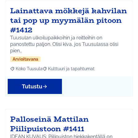
Lainattava mökkejä kahvilan
tai pop up myymälän pitoon
#1412
Tuusulan ulkoilupaikkoihin ja reitteihin on
panostettu paljon. Olisi kiva, jos Tuusulassa olisi
pien…
Arvioitavana
Koko Tuusula
Kulttuuri ja tapahtumat
Rajaa tulokset aihepiirin mukaan: Koko Tuusula
Rajaa tulokset teeman mukaan: Kulttuuri ja ta
Tutustu
Palloseinä Mattilan
Piilipuistoon #1411
IDEAN KUVAUS: Piilipuiston hiekkakentällä on