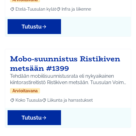
Etelä-Tuusulan kylät
Infra ja liikenne
Rajaa tulokset aihepiirin mukaan: Etelä-Tuusulan kylät
Rajaa tulokset teeman mukaan: Infra ja 
Tutustu
Mobo-suunnistus Ristikiven
metsään #1399
Tehdään mobiilisuunnistusrata eli nykyaikainen
kiintorastireitistö Ristikiven metsään. Tuusulan Voim…
Arvioitavana
Koko Tuusula
Liikunta ja harrastukset
Rajaa tulokset aihepiirin mukaan: Koko Tuusula
Rajaa tulokset teeman mukaan: Liikunta ja harr
Tutustu