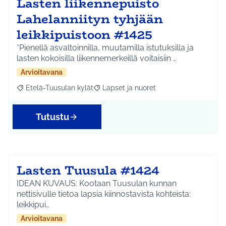
Lasten liikennepuisto
Lahelanniityn tyhjään
leikkipuistoon #1425
*Pienellä asvaltoinnilla, muutamilla istutuksilla ja
lasten kokoisilla liikennemerkeillä voitaisiin …
Arvioitavana
Etelä-Tuusulan kylät
Lapset ja nuoret
Rajaa tulokset aihepiirin mukaan: Etelä-Tuusulan kylät
Rajaa tulokset teeman mukaan: Lapset 
Tutustu
Lasten Tuusula #1424
IDEAN KUVAUS: Kootaan Tuusulan kunnan
nettisivulle tietoa lapsia kiinnostavista kohteista:
leikkipui…
Arvioitavana