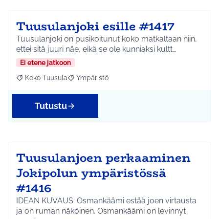
Tuusulanjoki esille #1417
Tuusulanjoki on pusikoitunut koko matkaltaan niin,
ettei sitä juuri näe, eikä se ole kunniaksi kultt…
Ei etene jatkoon
Koko Tuusula
Ympäristö
Rajaa tulokset aihepiirin mukaan: Koko Tuusula
Rajaa tulokset teeman mukaan: Ympäristö
Tutustu
Tuusulanjoen perkaaminen
Jokipolun ympäristössä
#1416
IDEAN KUVAUS: Osmankäämi estää joen virtausta
ja on ruman näköinen. Osmankäämi on levinnyt