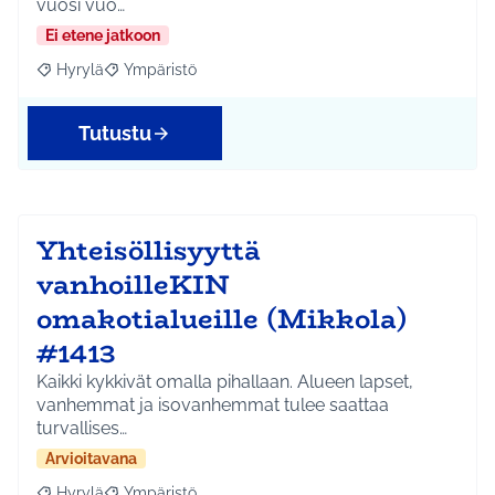
vuosi vuo…
Ei etene jatkoon
Hyrylä
Ympäristö
Rajaa tulokset aihepiirin mukaan: Hyrylä
Rajaa tulokset teeman mukaan: Ympäristö
Tutustu
Yhteisöllisyyttä
vanhoilleKIN
omakotialueille (Mikkola)
#1413
Kaikki kykkivät omalla pihallaan. Alueen lapset,
vanhemmat ja isovanhemmat tulee saattaa
turvallises…
Arvioitavana
Hyrylä
Ympäristö