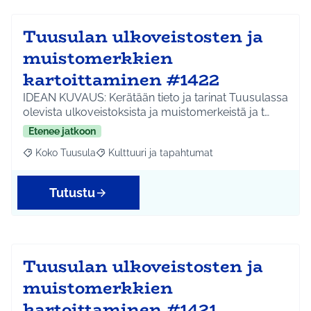
Tuusulan ulkoveistosten ja
muistomerkkien
kartoittaminen #1422
IDEAN KUVAUS: Kerätään tieto ja tarinat Tuusulassa
olevista ulkoveistoksista ja muistomerkeistä ja t…
Etenee jatkoon
Koko Tuusula
Kulttuuri ja tapahtumat
Rajaa tulokset aihepiirin mukaan: Koko Tuusula
Rajaa tulokset teeman mukaan: Kulttuuri ja ta
Tutustu
Tuusulan ulkoveistosten ja
muistomerkkien
kartoittaminen #1421