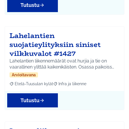
Tutustu
Lahelantien
suojatieylityksiin siniset
vilkkuvalot #1427
Lahelantien liikennemäärät ovat hurjia ja tie on
vaarallinen ylittää kaikenikäisten. Osassa paikoiss…
Arvioitavana
Etelä-Tuusulan kylät
Infra ja liikenne
Rajaa tulokset aihepiirin mukaan: Etelä-Tuusulan kylät
Rajaa tulokset teeman mukaan: Infra ja 
Tutustu