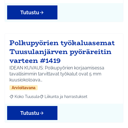
Tutustu
Polkupyörien työkaluasemat
Tuusulanjärven pyöräreitin
varteen #1419
IDEAN KUVAUS: Polkupyörien korjaamisessa
tavallisimmin tarvittavat työkalut ovat 5 mm
kuusiokoloava…
Arvioitavana
Koko Tuusula
Liikunta ja harrastukset
Rajaa tulokset aihepiirin mukaan: Koko Tuusula
Rajaa tulokset teeman mukaan: Liikunta ja harr
Tutustu