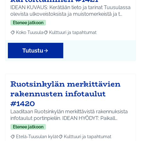
IDEAN KUVAUS: Kerätään tieto ja tarinat Tuusulassa
olevista ulkoveistoksista ja muistomerkeistä ja t…
Etenee jatkoon
Koko Tuusula
Kulttuuri ja tapahtumat
Rajaa tulokset aihepiirin mukaan: Koko Tuusula
Rajaa tulokset teeman mukaan: Kulttuuri ja ta
Tutustu
Ruotsinkylän merkittävien
rakennusten infotaulut
#1420
Laaditaan Ruotsinkylän merkittävistä rakennuksista
infotaulut portinpieliin. IDEAN HYÖDYT: Paikall…
Etenee jatkoon
Etelä-Tuusulan kylät
Kulttuuri ja tapahtumat
Rajaa tulokset aihepiirin mukaan: Etelä-Tuusulan kylät
Rajaa tulokset teeman mukaan: Kulttuur