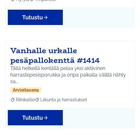
Rajaa tulokset aihepiirin mukaan: Hyrylä
Rajaa tulokset teeman mukaan: Ympäristö
Tutustu
Vanhalle urkalle
pesäpallokenttä #1414
Tällä hetkellä kentällä pelaa yksi aktiivinen
harrastepesisporukka ja onpa paikalla välillä nähty
sa…
Arvioitavana
Riihikallio
Liikunta ja harrastukset
Rajaa tulokset aihepiirin mukaan: Riihikallio
Rajaa tulokset teeman mukaan: Liikunta ja harrastu
Tutustu