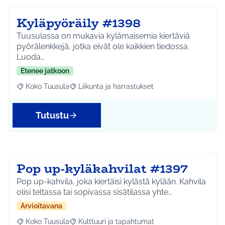
Kyläpyöräily #1398
Tuusulassa on mukavia kylämaisemia kiertäviä
pyörälenkkejä, jotka eivät ole kaikkien tiedossa.
Luoda…
Etenee jatkoon
Koko Tuusula
Liikunta ja harrastukset
Rajaa tulokset aihepiirin mukaan: Koko Tuusula
Rajaa tulokset teeman mukaan: Liikunta ja harr
Tutustu
Pop up-kyläkahvilat #1397
Pop up-kahvila, joka kiertäisi kylästä kylään. Kahvila
olisi teltassa tai sopivassa sisätilassa yhte…
Arvioitavana
Koko Tuusula
Kulttuuri ja tapahtumat