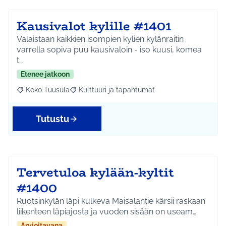
Kausivalot kylille #1401
Valaistaan kaikkien isompien kylien kylänraitin
varrella sopiva puu kausivaloin - iso kuusi, komea
t…
Etenee jatkoon
Koko Tuusula
Kulttuuri ja tapahtumat
Rajaa tulokset aihepiirin mukaan: Koko Tuusula
Rajaa tulokset teeman mukaan: Kulttuuri ja ta
Tutustu
Tervetuloa kylään-kyltit
#1400
Ruotsinkylän läpi kulkeva Maisalantie kärsii raskaan
liikenteen läpiajosta ja vuoden sisään on useam…
Arvioitavana