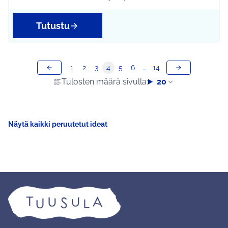
Rajaa tulokset aihepiirin mukaan: Koko Tuusula
Rajaa tulokset teeman mukaan: Kulttuuri ja ta
Tutustu
1
2
3
4
5
6
…
14
Tulosten määrä sivulla:
20
Näytä kaikki peruutetut ideat