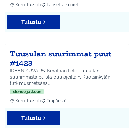
Koko Tuusula
Lapset ja nuoret
Rajaa tulokset aihepiirin mukaan: Koko Tuusula
Rajaa tulokset teeman mukaan: Lapset ja nuor
Tutustu
Tuusulan suurimmat puut
#1423
IDEAN KUVAUS: Kerätään tieto Tuusulan
suurimmista puista puulajeittain. Ruotsinkylän
tutkimusmetsäss…
Etenee jatkoon
Koko Tuusula
Ympäristö
Rajaa tulokset aihepiirin mukaan: Koko Tuusula
Rajaa tulokset teeman mukaan: Ympäristö
Tutustu