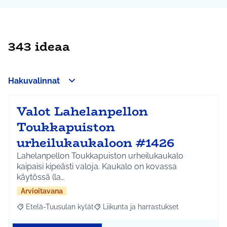
343 ideaa
Hakuvalinnat
Valot Lahelanpellon
Toukkapuiston
urheilukaukaloon #1426
Lahelanpellon Toukkapuiston urheilukaukalo
kaipaisi kipeästi valoja. Kaukalo on kovassa
käytössä (la…
Arvioitavana
Etelä-Tuusulan kylät
Liikunta ja harrastukset
Rajaa tulokset aihepiirin mukaan: Etelä-Tuusulan kylät
Rajaa tulokset teeman mukaan: Liikunta