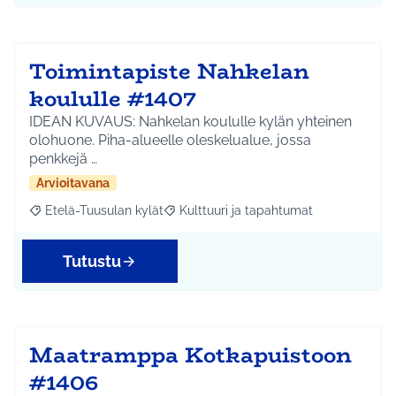
Toimintapiste Nahkelan
koululle #1407
IDEAN KUVAUS: Nahkelan koululle kylän yhteinen
olohuone. Piha-alueelle oleskelualue, jossa
penkkejä …
Arvioitavana
Etelä-Tuusulan kylät
Kulttuuri ja tapahtumat
Rajaa tulokset aihepiirin mukaan: Etelä-Tuusulan kylät
Rajaa tulokset teeman mukaan: Kulttuur
Tutustu
Maatramppa Kotkapuistoon
#1406