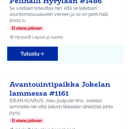
Pelihalli Hyrylään #1486
Se voidaan toteuttaa niin, että se laitetaan
asuntomessualueen viereen ja se on pieni halli,
jossa o…
Ei etene jatkoon
Hyrylä
Lapset ja nuoret
Rajaa tulokset aihepiirin mukaan: Hyrylä
Rajaa tulokset teeman mukaan: Lapset ja nuoret
Tutustu
Avantouintipaikka Jokelan
lammessa #1161
IDEAN KUVAUS: Joku pulputin tms. Jokelan
lammelle niin että laiturin tikkaiden lähistöllä pinta
pysy…
Ei etene jatkoon