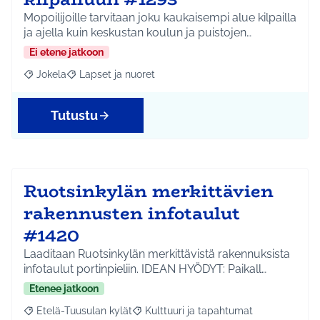
Mopoilijoille tarvitaan joku kaukaisempi alue kilpailla
ja ajella kuin keskustan koulun ja puistojen…
Ei etene jatkoon
Jokela
Lapset ja nuoret
Rajaa tulokset aihepiirin mukaan: Jokela
Rajaa tulokset teeman mukaan: Lapset ja nuoret
Tutustu
Ruotsinkylän merkittävien
rakennusten infotaulut
#1420
Laaditaan Ruotsinkylän merkittävistä rakennuksista
infotaulut portinpieliin. IDEAN HYÖDYT: Paikall…
Etenee jatkoon
Etelä-Tuusulan kylät
Kulttuuri ja tapahtumat
Rajaa tulokset aihepiirin mukaan: Etelä-Tuusulan kylät
Rajaa tulokset teeman mukaan: Kulttuur