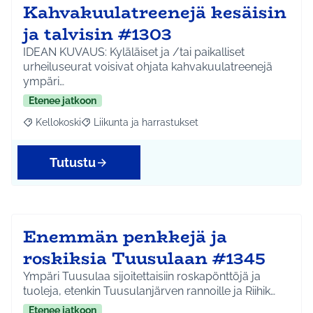
Kahvakuulatreenejä kesäisin
ja talvisin #1303
IDEAN KUVAUS: Kyläläiset ja /tai paikalliset
urheiluseurat voisivat ohjata kahvakuulatreenejä
ympäri…
Etenee jatkoon
Kellokoski
Liikunta ja harrastukset
Rajaa tulokset aihepiirin mukaan: Kellokoski
Rajaa tulokset teeman mukaan: Liikunta ja harrast
Tutustu
Enemmän penkkejä ja
roskiksia Tuusulaan #1345
Ympäri Tuusulaa sijoitettaisiin roskapönttöjä ja
tuoleja, etenkin Tuusulanjärven rannoille ja Riihik…
Etenee jatkoon