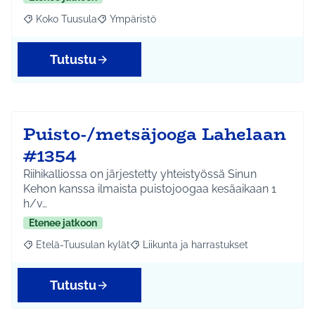
Koko Tuusula
Ympäristö
Rajaa tulokset aihepiirin mukaan: Koko Tuusula
Rajaa tulokset teeman mukaan: Ympäristö
Tutustu
Puisto-/metsäjooga Lahelaan
#1354
Riihikalliossa on järjestetty yhteistyössä Sinun
Kehon kanssa ilmaista puistojoogaa kesäaikaan 1
h/v…
Etenee jatkoon
Etelä-Tuusulan kylät
Liikunta ja harrastukset
Rajaa tulokset aihepiirin mukaan: Etelä-Tuusulan kylät
Rajaa tulokset teeman mukaan: Liikunta
Tutustu