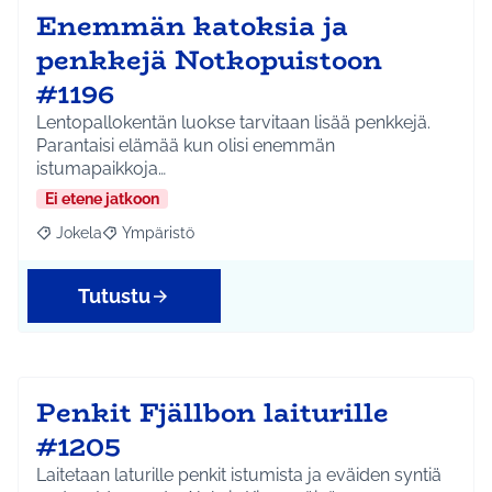
Enemmän katoksia ja
penkkejä Notkopuistoon
#1196
Lentopallokentän luokse tarvitaan lisää penkkejä.
Parantaisi elämää kun olisi enemmän
istumapaikkoja…
Ei etene jatkoon
Jokela
Ympäristö
Rajaa tulokset aihepiirin mukaan: Jokela
Rajaa tulokset teeman mukaan: Ympäristö
Tutustu
Penkit Fjällbon laiturille
#1205
Laitetaan laturille penkit istumista ja eväiden syntiä