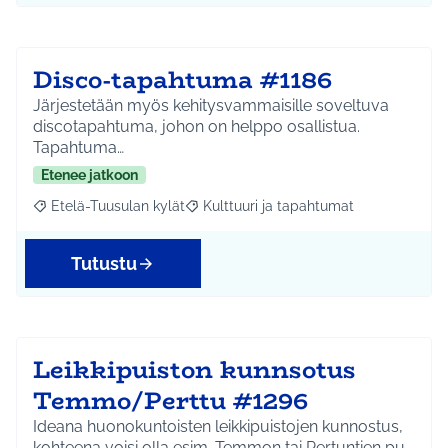
Disco-tapahtuma #1186
Järjestetään myös kehitysvammaisille soveltuva
discotapahtuma, johon on helppo osallistua.
Tapahtuma…
Etenee jatkoon
Etelä-Tuusulan kylät
Kulttuuri ja tapahtumat
Rajaa tulokset aihepiirin mukaan: Etelä-Tuusulan kylät
Rajaa tulokset teeman mukaan: Kulttuur
Tutustu
Leikkipuiston kunnsotus
Temmo/Perttu #1296
Ideana huonokuntoisten leikkipuistojen kunnostus,
kohteena voisi olla esim. Temmon tai Pertuntien pu…