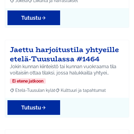
Jokela
Liikunta ja harrastukset
Rajaa tulokset aihepiirin mukaan: Jokela
Rajaa tulokset teeman mukaan: Liikunta ja harrastuks
Tutustu
Jaettu harjoitustila yhtyeille
etelä-Tuusulassa #1464
Jokin kunnan kiinteistö tai kunnan vuokraama tila
voitaisiin ottaa tilaksi, jossa halukkailla yhtyei…
Ei etene jatkoon
Etelä-Tuusulan kylät
Kulttuuri ja tapahtumat
Rajaa tulokset aihepiirin mukaan: Etelä-Tuusulan kylät
Rajaa tulokset teeman mukaan: Kulttuur
Tutustu