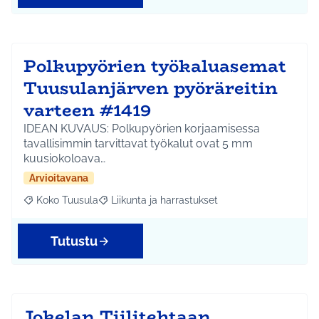
Polkupyörien työkaluasemat
Tuusulanjärven pyöräreitin
varteen #1419
IDEAN KUVAUS: Polkupyörien korjaamisessa
tavallisimmin tarvittavat työkalut ovat 5 mm
kuusiokoloava…
Arvioitavana
Koko Tuusula
Liikunta ja harrastukset
Rajaa tulokset aihepiirin mukaan: Koko Tuusula
Rajaa tulokset teeman mukaan: Liikunta ja harr
Tutustu
Jokelan Tiilitehtaan