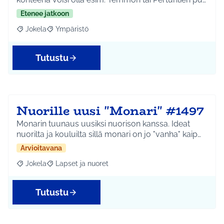
Etenee jatkoon
Jokela
Ympäristö
Rajaa tulokset aihepiirin mukaan: Jokela
Rajaa tulokset teeman mukaan: Ympäristö
Tutustu
Nuorille uusi "Monari" #1497
Monarin tuunaus uusiksi nuorison kanssa. Ideat
nuorilta ja kouluilta sillä monari on jo "vanha" kaip…
Arvioitavana
Jokela
Lapset ja nuoret
Rajaa tulokset aihepiirin mukaan: Jokela
Rajaa tulokset teeman mukaan: Lapset ja nuoret
Tutustu