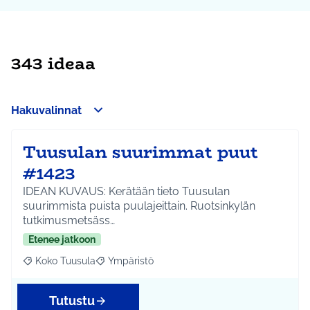
343 ideaa
Hakuvalinnat
Tuusulan suurimmat puut
#1423
IDEAN KUVAUS: Kerätään tieto Tuusulan
suurimmista puista puulajeittain. Ruotsinkylän
tutkimusmetsäss…
Etenee jatkoon
Koko Tuusula
Ympäristö
Rajaa tulokset aihepiirin mukaan: Koko Tuusula
Rajaa tulokset teeman mukaan: Ympäristö
Tutustu