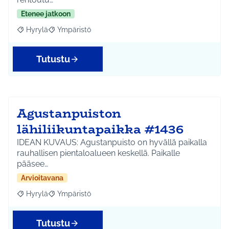
Etenee jatkoon
Hyrylä
Ympäristö
Rajaa tulokset aihepiirin mukaan: Hyrylä
Rajaa tulokset teeman mukaan: Ympäristö
Tutustu
Agustanpuiston
lähiliikuntapaikka #1436
IDEAN KUVAUS: Agustanpuisto on hyvällä paikalla
rauhallisen pientaloalueen keskellä. Paikalle
pääsee…
Arvioitavana
Hyrylä
Ympäristö
Rajaa tulokset aihepiirin mukaan: Hyrylä
Rajaa tulokset teeman mukaan: Ympäristö
Tutustu