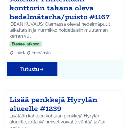
konttorin takana oleva
hedelmätarha/puisto #1167
IDEAN KUVAUS: Olemassa olevat hedelmäpuut
leikattaisiin ja nurmikko hoidettaisiin muutaman
kerran vu…
Etenee jatkoon
Jokela
Ympäristö
Rajaa tulokset aihepiirin mukaan: Jokela
Rajaa tulokset teeman mukaan: Ympäristö
Tutustu
Lisää penkkejä Hyrylän
alueelle #1239
Lisätään kahteen kohtaan penkkejä Hyrylän
alueelle, jotta ikäihmiset voivat levähtää ja/tai
rentoutu…