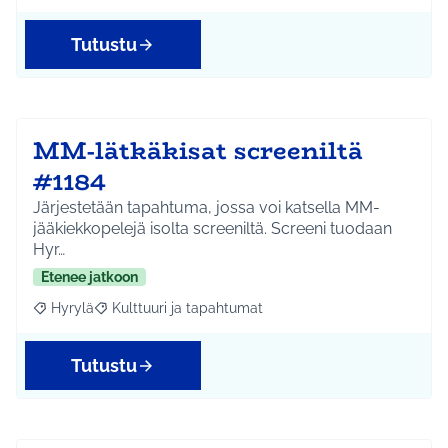
Tutustu
MM-lätkäkisat screeniltä
#1184
Järjestetään tapahtuma, jossa voi katsella MM-
jääkiekkopelejä isolta screeniltä. Screeni tuodaan
Hyr…
Etenee jatkoon
Hyrylä
Kulttuuri ja tapahtumat
Rajaa tulokset aihepiirin mukaan: Hyrylä
Rajaa tulokset teeman mukaan: Kulttuuri ja tapahtum
Tutustu