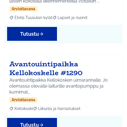
lasten kokoisilla liikennemerkeillä voitaisiin …
Arvioitavana
Etelä-Tuusulan kylät
Lapset ja nuoret
Rajaa tulokset aihepiirin mukaan: Etelä-Tuusulan kylät
Rajaa tulokset teeman mukaan: Lapset 
Tutustu
Avantouintipaikka
Kellokoskelle #1290
Avantouintipaikka Kellokosken uimarannalle. Jo
olemassa olevalle laiturille avantopumppu ja
kumimat…
Arvioitavana
Kellokoski
Liikunta ja harrastukset
Rajaa tulokset aihepiirin mukaan: Kellokoski
Rajaa tulokset teeman mukaan: Liikunta ja harrast
Tutustu