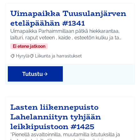
Uimapaikka Tuusulanjärven
eteläpäähän #1341
Uimapaikka Parhaimmillaan pätkä hiekkarantaa,
laituri, raput veteen , kaide , esteetön kulku ja ta…
Ei etene jatkoon
Hyrylä
Liikunta ja harrastukset
Rajaa tulokset aihepiirin mukaan: Hyrylä
Rajaa tulokset teeman mukaan: Liikunta ja harrastuks
Tutustu
Lasten liikennepuisto
Lahelanniityn tyhjään
leikkipuistoon #1425
*Pienellä asvaltoinnilla, muutamilla istutuksilla ja