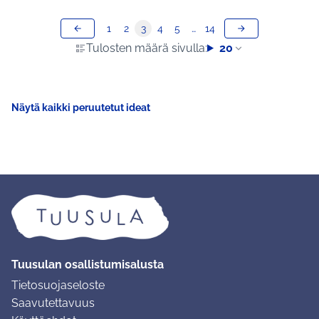
1
2
3
4
5
…
14
Tulosten määrä sivulla:
20
Näytä kaikki peruutetut ideat
Tuusulan osallistumisalusta
Tietosuojaseloste
Saavutettavuus