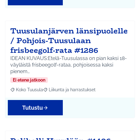
Tuusulanjärven länsipuolelle
/ Pohjois-Tuusulaan
frisbeegolf-rata #1286
IDEAN KUVAUS:Etelä-Tuusulassa on pian kaksi 18-
väyläistä frisbeegolf-rataa, pohjoisessa kaksi
pienem…
Ei etene jatkoon
Koko Tuusula
Liikunta ja harrastukset
Rajaa tulokset aihepiirin mukaan: Koko Tuusula
Rajaa tulokset teeman mukaan: Liikunta ja harr
Tutustu