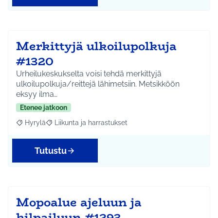
Merkittyjä ulkoilupolkuja
#1320
Urheilukeskukselta voisi tehdä merkittyjä
ulkoilupolkuja/reittejä lähimetsiin. Metsikköön
eksyy ilma…
Etenee jatkoon
Hyrylä
Liikunta ja harrastukset
Rajaa tulokset aihepiirin mukaan: Hyrylä
Rajaa tulokset teeman mukaan: Liikunta ja harrastuks
Tutustu
Mopoalue ajeluun ja
kilpailuun #1293