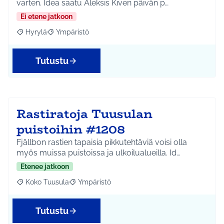
varten. Idea saatu Aleksis Kiven päivän p…
Ei etene jatkoon
Hyrylä
Ympäristö
Rajaa tulokset aihepiirin mukaan: Hyrylä
Rajaa tulokset teeman mukaan: Ympäristö
Tutustu
Rastiratoja Tuusulan
puistoihin #1208
Fjällbon rastien tapaisia pikkutehtäviä voisi olla
myös muissa puistoissa ja ulkoilualueilla. Id…
Etenee jatkoon
Koko Tuusula
Ympäristö
Rajaa tulokset aihepiirin mukaan: Koko Tuusula
Rajaa tulokset teeman mukaan: Ympäristö
Tutustu