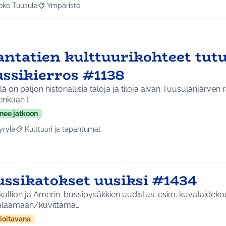
oko Tuusula
Ympäristö
aa tulokset aihepiirin mukaan: Koko Tuusula
Rajaa tulokset teeman mukaan: Ympäristö
ntatien kulttuurikohteet tutui
ussikierros #1138
lä on paljon historiallisia taloja ja tiloja aivan Tuusulanjärven 
enkaan t…
nee jatkoon
yrylä
Kulttuuri ja tapahtumat
a tulokset aihepiirin mukaan: Hyrylä
Rajaa tulokset teeman mukaan: Kulttuuri ja tapahtumat
ussikatokset uusiksi #1434
ikallion ja Amerin-bussipysäkkien uudistus. esim. kuvataideko
laamaan/kuvittama…
ioitavana