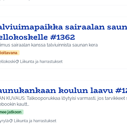
a tulokset aihepiirin mukaan: Hyrylä
Rajaa tulokset teeman mukaan: Liikunta ja harrastukset
alviuimapaikka sairaalan saun
ellokoskelle #1362
mus sairaalan kanssa talviuinnista saunan kera
ioitavana
ellokoski
Liikunta ja harrastukset
a tulokset aihepiirin mukaan: Kellokoski
Rajaa tulokset teeman mukaan: Liikunta ja harrastukset
aunukankaan koulun laavu #1
N KUVAUS: Talkooporukkaa löytyisi varmasti, jos tarvikkeet sa
ebookin kautt…
nee jatkoon
yrylä
Liikunta ja harrastukset
a tulokset aihepiirin mukaan: Hyrylä
Rajaa tulokset teeman mukaan: Liikunta ja harrastukset