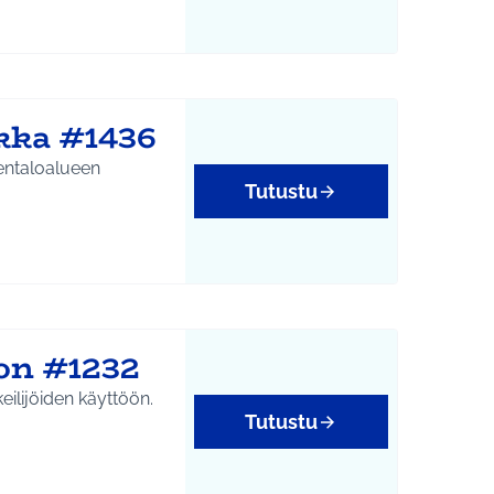
kka #1436
entaloalueen
Tutustu
oon #1232
keilijöiden käyttöön.
Tutustu