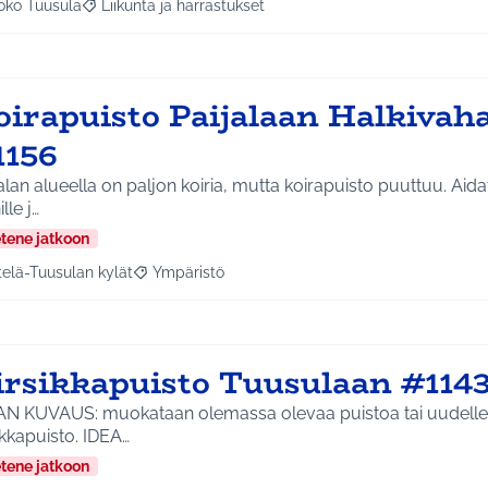
oko Tuusula
Liikunta ja harrastukset
aa tulokset aihepiirin mukaan: Koko Tuusula
Rajaa tulokset teeman mukaan: Liikunta ja harrastukset
oirapuisto Paijalaan Halkivaha
1156
alan alueella on paljon koiria, mutta koirapuisto puuttuu. Aida
lle j…
etene jatkoon
telä-Tuusulan kylät
Ympäristö
a tulokset aihepiirin mukaan: Etelä-Tuusulan kylät
Rajaa tulokset teeman mukaan: Ympäristö
irsikkapuisto Tuusulaan #114
AN KUVAUS: muokataan olemassa olevaa puistoa tai uudelle a
ikkapuisto. IDEA…
etene jatkoon