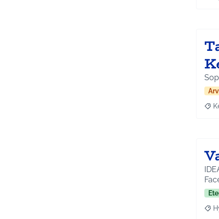
Raja
T
K
Sopi
Arv
K
Raja
V
IDEA
Fac
Ete
H
Raja