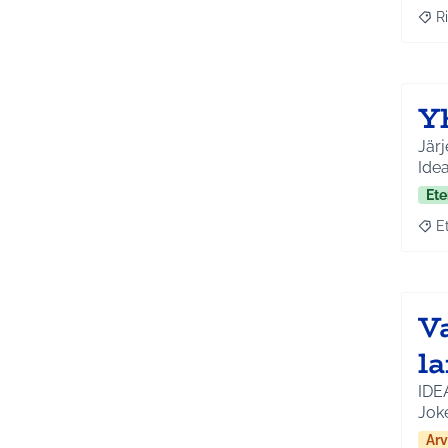
Ri
Raja
Yh
Järj
Idea
Ete
E
Raja
Va
l
IDEA
Jok
Arv