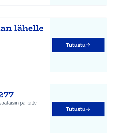
an lähelle
Tutustu
277
ataisiin paikalle.
Tutustu