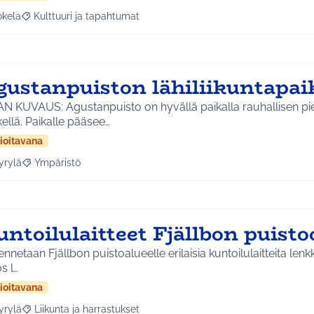
okela
Kulttuuri ja tapahtumat
a tulokset aihepiirin mukaan: Jokela
Rajaa tulokset teeman mukaan: Kulttuuri ja tapahtumat
gustanpuiston lähiliikuntapai
AN KUVAUS: Agustanpuisto on hyvällä paikalla rauhallisen pi
ellä. Paikalle pääsee…
ioitavana
yrylä
Ympäristö
a tulokset aihepiirin mukaan: Hyrylä
Rajaa tulokset teeman mukaan: Ympäristö
untoilulaitteet Fjällbon puist
nnetaan Fjällbon puistoalueelle erilaisia kuntoilulaitteita lenk
s l…
ioitavana
yrylä
Liikunta ja harrastukset