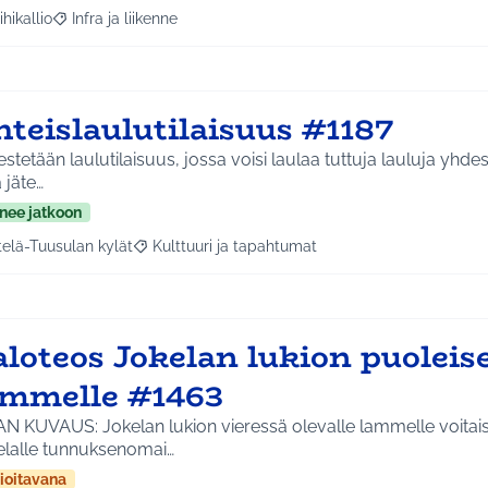
ihikallio
Infra ja liikenne
a tulokset aihepiirin mukaan: Riihikallio
Rajaa tulokset teeman mukaan: Infra ja liikenne
teislaulutilaisuus #1187
estetään laulutilaisuus, jossa voisi laulaa tuttuja lauluja yh
 jäte…
nee jatkoon
telä-Tuusulan kylät
Kulttuuri ja tapahtumat
a tulokset aihepiirin mukaan: Etelä-Tuusulan kylät
Rajaa tulokset teeman mukaan: Kulttuuri ja tapa
loteos Jokelan lukion puoleise
ammelle #1463
N KUVAUS: Jokelan lukion vieressä olevalle lammelle voitaisi
elalle tunnuksenomai…
ioitavana