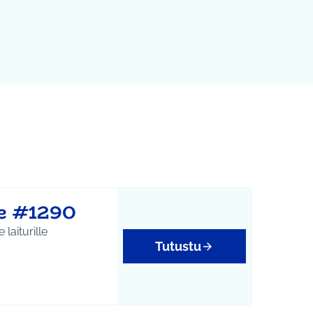
e #1290
laiturille
Tutustu