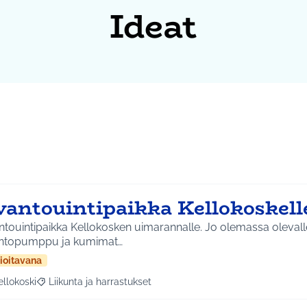
Ideat
vantouintipaikka Kellokoskell
touintipaikka Kellokosken uimarannalle. Jo olemassa olevalle 
ntopumppu ja kumimat…
ioitavana
ellokoski
Liikunta ja harrastukset
a tulokset aihepiirin mukaan: Kellokoski
Rajaa tulokset teeman mukaan: Liikunta ja harrastukset