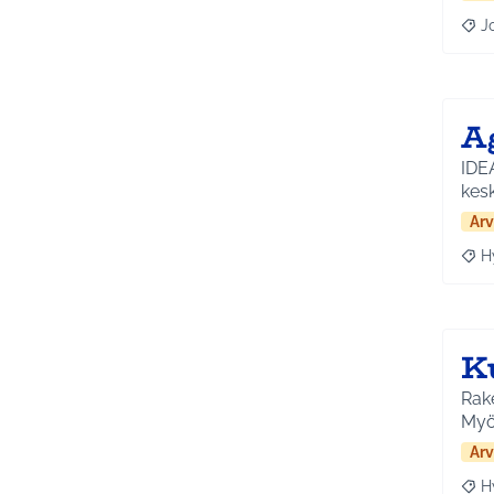
J
Raja
A
IDE
kesk
Arv
H
Raja
K
Rake
Myö
Arv
H