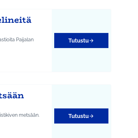
lineitä
stioita Paijalan
Tutustu
tsään
Ristikiven metsään.
Tutustu