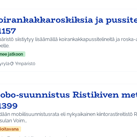
oirankakkaroskiksia ja pussite
1157
ristö siistiytyy lisäämällä koirankakkapussitelineitä ja roska-a
elle.
nee jatkoon
yrylä
Ympäristö
a tulokset aihepiirin mukaan: Hyrylä
Rajaa tulokset teeman mukaan: Ympäristö
obo-suunnistus Ristikiven me
1399
ään mobiilisuunnistusrata eli nykyaikainen kiintorastireitistö 
sulan Voim…
ioitavana