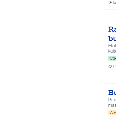
K
Raj
Ra
b
Meil
kuit
Ete
H
Raja
B
Riih
maa
Arv