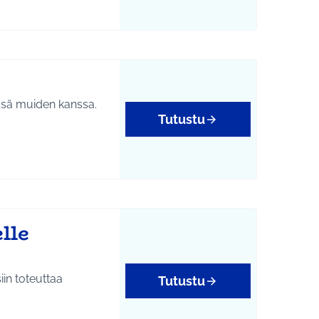
dessä muiden kanssa.
Tutustu
htumat
lle
in toteuttaa
Tutustu