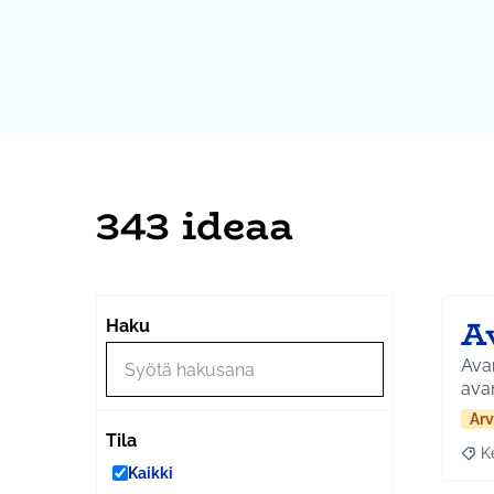
343 ideaa
A
Haku
Avan
ava
Arv
Tila
K
Raja
Kaikki