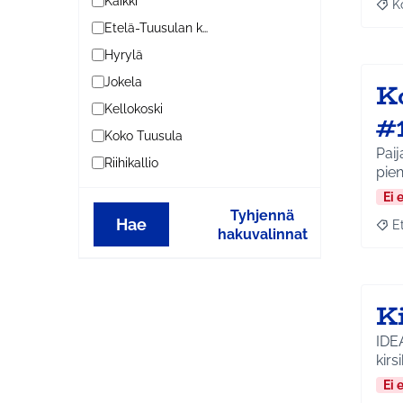
Kaikki
K
Raj
Etelä-Tuusulan kylät
Hyrylä
Jokela
K
Kellokoski
#
Koko Tuusula
Paij
Riihikallio
pieni
Ei 
Tyhjennä
Hae
E
Raja
hakuvalinnat
K
IDE
kirs
Ei 