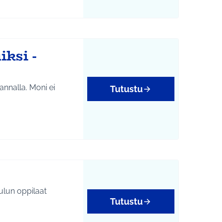
ksi -
rannalla. Moni ei
Tutustu
ulun oppilaat
Tutustu