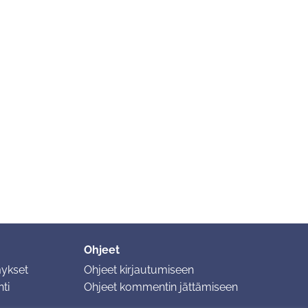
Ohjeet
mykset
Ohjeet kirjautumiseen
ti
Ohjeet kommentin jättämiseen