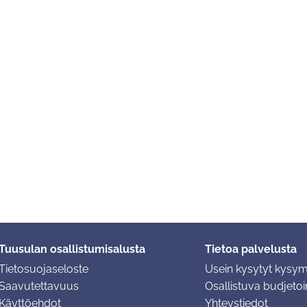
Tuusulan osallistumisalusta
Tietoa palvelusta
Tietosuojaseloste
Usein kysytyt kysy
Saavutettavuus
Osallistuva budjetoin
Käyttöehdot
Yhteystiedot