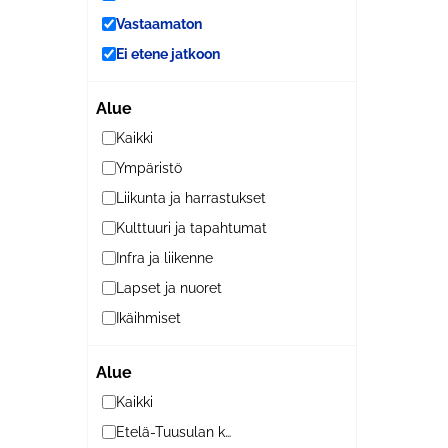
Vastaamaton
Ei etene jatkoon
Alue
Kaikki
Ympäristö
Liikunta ja harrastukset
Kulttuuri ja tapahtumat
Infra ja liikenne
Lapset ja nuoret
Ikäihmiset
Alue
Kaikki
Etelä-Tuusulan kylät