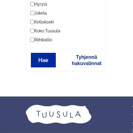
Hyrylä
Jokela
Kellokoski
Koko Tuusula
Riihikallio
Tyhjennä
Hae
hakuvalinnat