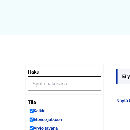
Haku
Ei 
Näytä k
Tila
Kaikki
Etenee jatkoon
Arvioitavana