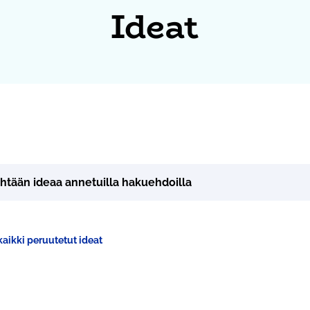
Ideat
yhtään ideaa annetuilla hakuehdoilla
aikki peruutetut ideat