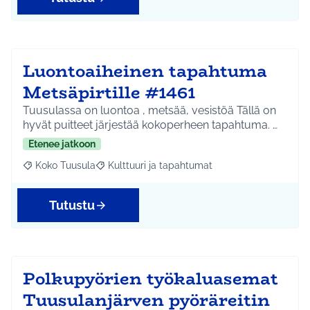
Luontoaiheinen tapahtuma
Metsäpirtille #1461
Tuusulassa on luontoa , metsää, vesistöä Tällä on
hyvät puitteet järjestää kokoperheen tapahtuma. …
Etenee jatkoon
Koko Tuusula
Kulttuuri ja tapahtumat
Rajaa tulokset aihepiirin mukaan: Koko Tuusula
Rajaa tulokset teeman mukaan: Kulttuuri ja ta
Tutustu
Polkupyörien työkaluasemat
Tuusulanjärven pyöräreitin