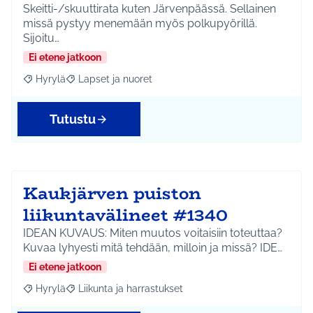
Skeitti-/skuuttirata kuten Järvenpäässä. Sellainen
missä pystyy menemään myös polkupyörillä.
Sijoitu…
Ei etene jatkoon
Hyrylä
Lapset ja nuoret
Rajaa tulokset aihepiirin mukaan: Hyrylä
Rajaa tulokset teeman mukaan: Lapset ja nuoret
Tutustu
Kaukjärven puiston
liikuntavälineet #1340
IDEAN KUVAUS: Miten muutos voitaisiin toteuttaa?
Kuvaa lyhyesti mitä tehdään, milloin ja missä? IDE…
Ei etene jatkoon
Hyrylä
Liikunta ja harrastukset
Rajaa tulokset aihepiirin mukaan: Hyrylä
Rajaa tulokset teeman mukaan: Liikunta ja harrastuks