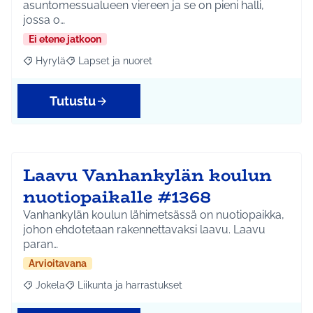
asuntomessualueen viereen ja se on pieni halli,
jossa o…
Ei etene jatkoon
Hyrylä
Lapset ja nuoret
Rajaa tulokset aihepiirin mukaan: Hyrylä
Rajaa tulokset teeman mukaan: Lapset ja nuoret
Tutustu
Laavu Vanhankylän koulun
nuotiopaikalle #1368
Vanhankylän koulun lähimetsässä on nuotiopaikka,
johon ehdotetaan rakennettavaksi laavu. Laavu
paran…
Arvioitavana
Jokela
Liikunta ja harrastukset
Rajaa tulokset aihepiirin mukaan: Jokela
Rajaa tulokset teeman mukaan: Liikunta ja harrastuks