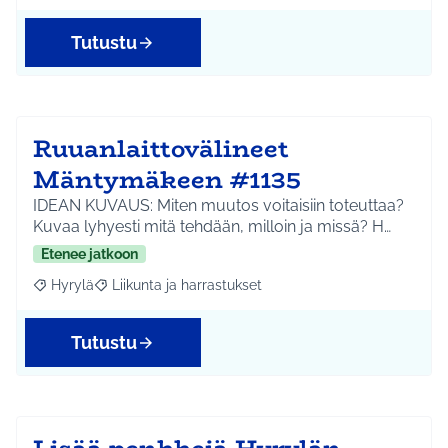
Tutustu
Ruuanlaittovälineet
Mäntymäkeen #1135
IDEAN KUVAUS: Miten muutos voitaisiin toteuttaa?
Kuvaa lyhyesti mitä tehdään, milloin ja missä? H…
Etenee jatkoon
Hyrylä
Liikunta ja harrastukset
Rajaa tulokset aihepiirin mukaan: Hyrylä
Rajaa tulokset teeman mukaan: Liikunta ja harrastuks
Tutustu