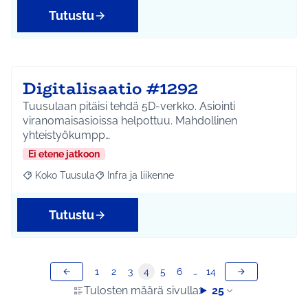
Tutustu
Digitalisaatio #1292
Tuusulaan pitäisi tehdä 5D-verkko. Asiointi
viranomaisasioissa helpottuu. Mahdollinen
yhteistyökumpp…
Ei etene jatkoon
Koko Tuusula
Infra ja liikenne
Rajaa tulokset aihepiirin mukaan: Koko Tuusula
Rajaa tulokset teeman mukaan: Infra ja liikenne
Tutustu
1
2
3
4
5
6
…
14
Tulosten määrä sivulla:
25