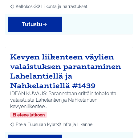
Kellokoski
Liikunta ja harrastukset
Rajaa tulokset aihepiirin mukaan: Kellokoski
Rajaa tulokset teeman mukaan: Liikunta ja harrast
Tutustu
Kevyen liikenteen väylien
valaistuksen parantaminen
Lahelantiellä ja
Nahkelantiellä #1439
IDEAN KUVAUS: Parannetaan erittäin tehotonta
valaistusta Lahelantien ja Nahkelantien
kevyenliikentee…
Ei etene jatkoon
Etelä-Tuusulan kylät
Infra ja liikenne
Rajaa tulokset aihepiirin mukaan: Etelä-Tuusulan kylät
Rajaa tulokset teeman mukaan: Infra ja 