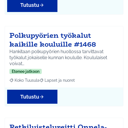
Tutustu
Polkupyörien työkalut
kaikille kouluille #1468
Hankitaan polkupyörien huollossa tarvittavat
työkalut jokaiselle kunnan koululle. Koululaiset
voivat…
Etenee jatkoon
Koko Tuusula
Lapset ja nuoret
Rajaa tulokset aihepiirin mukaan: Koko Tuusula
Rajaa tulokset teeman mukaan: Lapset ja nuor
Tutustu
Retkiluistelureitti Onnela-