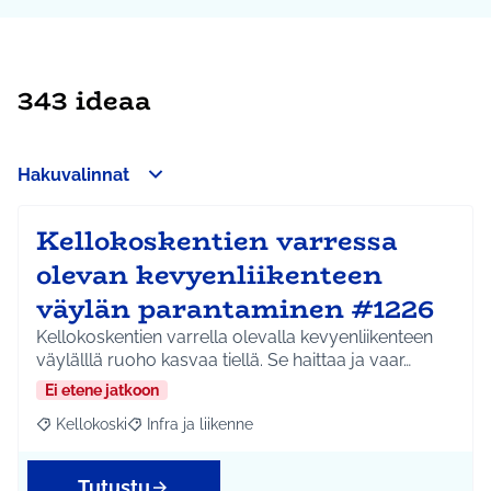
343 ideaa
Hakuvalinnat
Kellokoskentien varressa
olevan kevyenliikenteen
väylän parantaminen #1226
Kellokoskentien varrella olevalla kevyenliikenteen
väylälllä ruoho kasvaa tiellä. Se haittaa ja vaar…
Ei etene jatkoon
Kellokoski
Infra ja liikenne
Rajaa tulokset aihepiirin mukaan: Kellokoski
Rajaa tulokset teeman mukaan: Infra ja liikenne
Tutustu