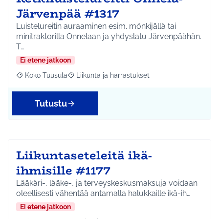
Järvenpää #1317
Luistelureitin auraaminen esim. mönkijällä tai
minitraktorilla Onnelaan ja yhdyslatu Järvenpäähän.
T…
Ei etene jatkoon
Koko Tuusula
Liikunta ja harrastukset
Rajaa tulokset aihepiirin mukaan: Koko Tuusula
Rajaa tulokset teeman mukaan: Liikunta ja harr
Tutustu
Liikuntaseteleitä ikä-
ihmisille #1177
Lääkäri-, lääke-, ja terveyskeskusmaksuja voidaan
oleellisesti vähentää antamalla halukkaille ikä-ih…
Ei etene jatkoon