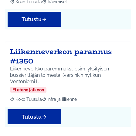
Koko Tuusula
Ikäihmiset
Rajaa tulokset aihepiirin mukaan: Koko Tuusula
Rajaa tulokset teeman mukaan: Ikäihmiset
Tutustu
Liikenneverkon parannus
#1350
Liikenneverkko paremmaksi, esim. yksityisen
bussiyrittäjän toimesta. (varsinkin nyt kun
Ventoniemi l…
Ei etene jatkoon
Koko Tuusula
Infra ja liikenne
Rajaa tulokset aihepiirin mukaan: Koko Tuusula
Rajaa tulokset teeman mukaan: Infra ja liikenne
Tutustu