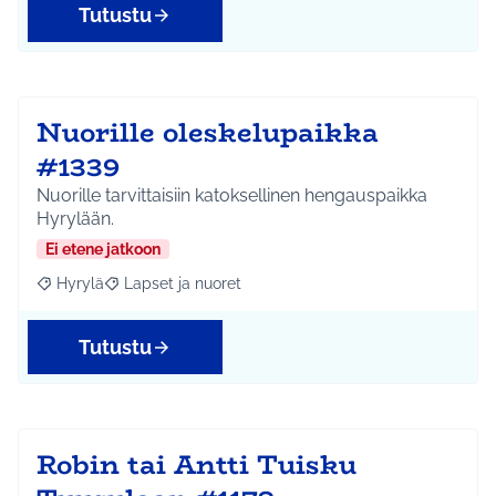
Tutustu
Nuorille oleskelupaikka
#1339
Nuorille tarvittaisiin katoksellinen hengauspaikka
Hyrylään.
Ei etene jatkoon
Hyrylä
Lapset ja nuoret
Rajaa tulokset aihepiirin mukaan: Hyrylä
Rajaa tulokset teeman mukaan: Lapset ja nuoret
Tutustu
Robin tai Antti Tuisku