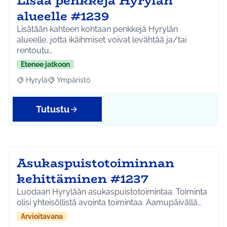
Lisää penkkejä Hyrylän
alueelle #1239
Lisätään kahteen kohtaan penkkejä Hyrylän
alueelle, jotta ikäihmiset voivat levähtää ja/tai
rentoutu…
Etenee jatkoon
Hyrylä
Ympäristö
Rajaa tulokset aihepiirin mukaan: Hyrylä
Rajaa tulokset teeman mukaan: Ympäristö
Tutustu
Asukaspuistotoiminnan
kehittäminen #1237
Luodaan Hyrylään asukaspuistotoimintaa. Toiminta
olisi yhteisöllistä avointa toimintaa. Aamupäivällä…
Arvioitavana