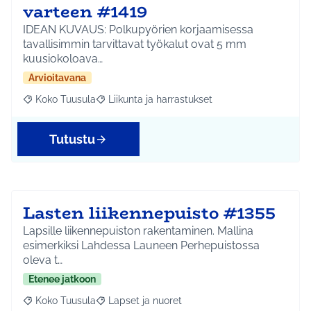
varteen #1419
IDEAN KUVAUS: Polkupyörien korjaamisessa
tavallisimmin tarvittavat työkalut ovat 5 mm
kuusiokoloava…
Arvioitavana
Koko Tuusula
Liikunta ja harrastukset
Rajaa tulokset aihepiirin mukaan: Koko Tuusula
Rajaa tulokset teeman mukaan: Liikunta ja harr
Tutustu
Lasten liikennepuisto #1355
Lapsille liikennepuiston rakentaminen. Mallina
esimerkiksi Lahdessa Launeen Perhepuistossa
oleva t…
Etenee jatkoon
Koko Tuusula
Lapset ja nuoret
Rajaa tulokset aihepiirin mukaan: Koko Tuusula
Rajaa tulokset teeman mukaan: Lapset ja nuor