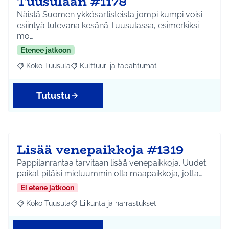
Tuusulaan #1178
Näistä Suomen ykkösartisteista jompi kumpi voisi
esiintyä tulevana kesänä Tuusulassa, esimerkiksi
mo…
Etenee jatkoon
Koko Tuusula
Kulttuuri ja tapahtumat
Rajaa tulokset aihepiirin mukaan: Koko Tuusula
Rajaa tulokset teeman mukaan: Kulttuuri ja ta
Tutustu
Lisää venepaikkoja #1319
Pappilanrantaa tarvitaan lisää venepaikkoja. Uudet
paikat pitäisi mieluummin olla maapaikkoja, jotta…
Ei etene jatkoon
Koko Tuusula
Liikunta ja harrastukset
Rajaa tulokset aihepiirin mukaan: Koko Tuusula
Rajaa tulokset teeman mukaan: Liikunta ja harr