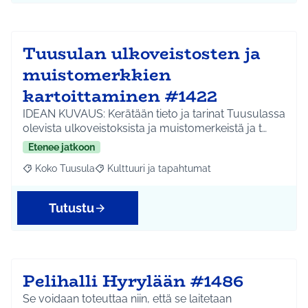
Tuusulan ulkoveistosten ja
muistomerkkien
kartoittaminen #1422
IDEAN KUVAUS: Kerätään tieto ja tarinat Tuusulassa
olevista ulkoveistoksista ja muistomerkeistä ja t…
Etenee jatkoon
Koko Tuusula
Kulttuuri ja tapahtumat
Rajaa tulokset aihepiirin mukaan: Koko Tuusula
Rajaa tulokset teeman mukaan: Kulttuuri ja ta
Tutustu
Pelihalli Hyrylään #1486
Se voidaan toteuttaa niin, että se laitetaan