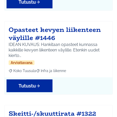
Tutustu
Opasteet kevyen liikenteen
väylille #1446
IDEAN KUVAUS: Hankitaan opasteet kunnassa
kaikkille kevyen liikenteen väylille. Etenkin uudet
kierto…
Arvioitavana
Koko Tuusula
Infra ja liikenne
Rajaa tulokset aihepiirin mukaan: Koko Tuusula
Rajaa tulokset teeman mukaan: Infra ja liikenne
Tutustu
Skeitti-/skuuttirata #1322