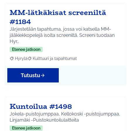
MM-lätkäkisat screeniltä
#1184
Järjestetään tapahtuma, jossa voi katsella MM-
jääkiekkopelejä isolta screeniltä. Screeni tuodaan
Hyr…
Etenee jatkoon
Hyrylä
Kulttuuri ja tapahtumat
Rajaa tulokset aihepiirin mukaan: Hyrylä
Rajaa tulokset teeman mukaan: Kulttuuri ja tapahtum
Tutustu
Kuntoilua #1498
Jokela-puistojumppaa, Kellokoski -puistojumppaa,
Linjamäki -Puistokuntoilulaitteita
Etenee jatkoon