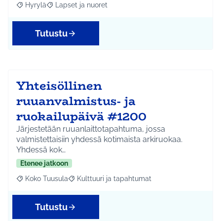
Hyrylä
Lapset ja nuoret
Rajaa tulokset aihepiirin mukaan: Hyrylä
Rajaa tulokset teeman mukaan: Lapset ja nuoret
Tutustu
Yhteisöllinen
ruuanvalmistus- ja
ruokailupäivä #1200
Järjestetään ruuanlaittotapahtuma, jossa
valmistettaisiin yhdessä kotimaista arkiruokaa.
Yhdessä kok…
Etenee jatkoon
Koko Tuusula
Kulttuuri ja tapahtumat
Rajaa tulokset aihepiirin mukaan: Koko Tuusula
Rajaa tulokset teeman mukaan: Kulttuuri ja ta
Tutustu