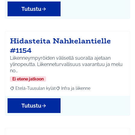
Tutustu
Hidasteita Nahkelantielle
#1154
Liikenneympyröiden välisellä suoralla ajetaan
ylinopeutta. Liikenneturvallisuus vaarantuu ja melu
no…
Ei etene jatkoon
Etelä-Tuusulan kylät
Infra ja liikenne
Rajaa tulokset aihepiirin mukaan: Etelä-Tuusulan kylät
Rajaa tulokset teeman mukaan: Infra ja 
Tutustu