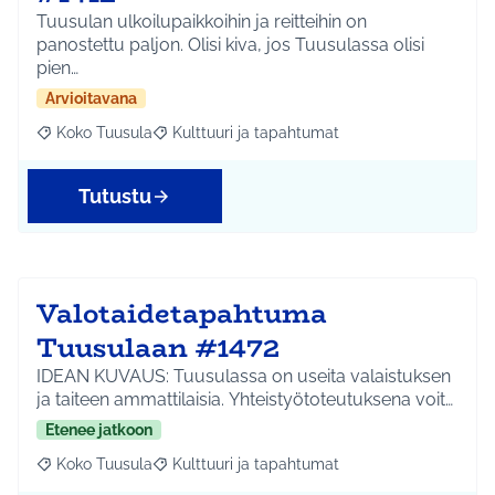
Tuusulan ulkoilupaikkoihin ja reitteihin on
panostettu paljon. Olisi kiva, jos Tuusulassa olisi
pien…
Arvioitavana
Koko Tuusula
Kulttuuri ja tapahtumat
Rajaa tulokset aihepiirin mukaan: Koko Tuusula
Rajaa tulokset teeman mukaan: Kulttuuri ja ta
Tutustu
Valotaidetapahtuma
Tuusulaan #1472
IDEAN KUVAUS: Tuusulassa on useita valaistuksen
ja taiteen ammattilaisia. Yhteistyötoteutuksena voit…
Etenee jatkoon
Koko Tuusula
Kulttuuri ja tapahtumat
Rajaa tulokset aihepiirin mukaan: Koko Tuusula
Rajaa tulokset teeman mukaan: Kulttuuri ja ta