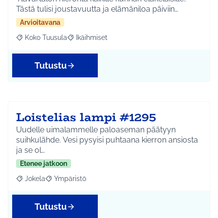
Tästä tulisi joustavuutta ja elämäniloa päiviin…
Arvioitavana
Koko Tuusula
Ikäihmiset
Rajaa tulokset aihepiirin mukaan: Koko Tuusula
Rajaa tulokset teeman mukaan: Ikäihmiset
Tutustu
Loistelias lampi #1295
Uudelle uimalammelle paloaseman päätyyn
suihkulähde. Vesi pysyisi puhtaana kierron ansiosta
ja se ol…
Etenee jatkoon
Jokela
Ympäristö
Rajaa tulokset aihepiirin mukaan: Jokela
Rajaa tulokset teeman mukaan: Ympäristö
Tutustu