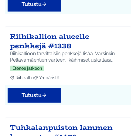
Tutustu
Riihikallion alueelle
penkkejä #1338
Riihikallioon tarvittaisiin penkkejä lisää. Varsinkin
Pellavamäentien varteen. Ikäihmiset uskaltaisi…
Etenee jatkoon
Riihikallio
Ympäristö
Rajaa tulokset aihepiirin mukaan: Riihikallio
Rajaa tulokset teeman mukaan: Ympäristö
Tutustu
Tuhkalanpuiston lammen