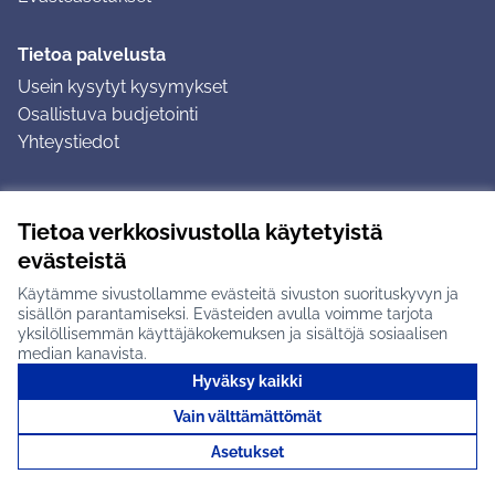
Tietoa palvelusta
Usein kysytyt kysymykset
Osallistuva budjetointi
Yhteystiedot
Ohjeet
Tietoa verkkosivustolla käytetyistä
Ohjeet kirjautumiseen
evästeistä
Ohjeet kommentin jättämiseen
Käytämme sivustollamme evästeitä sivuston suorituskyvyn ja
sisällön parantamiseksi. Evästeiden avulla voimme tarjota
yksilöllisemmän käyttäjäkokemuksen ja sisältöjä sosiaalisen
median kanavista.
Hyväksy kaikki
Tuusulan osallistumisalusta X-palvelussa
Tuusula
Vain välttämättömät
Creative Commons -lisenssi
(Ulkoinen linkki)
(Ulkoinen linkki)
(Ulkoine
Verkkosivusto luotu
vapaan ohjelmiston
(Ulkoinen
Asetukset
avulla.