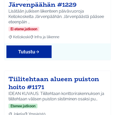
Järvenpäähän #1229
Lisätään julkisen liikenteen päivävuoroja
Kellokoskelta Järvenpäähän. Järvenpäästä pääsee
eteenpäin …
Ei etene jatkoon
Kellokoski
Infra ja liikenne
Rajaa tulokset aihepiirin mukaan: Kellokoski
Rajaa tulokset teeman mukaan: Infra ja liikenne
Tutustu
Tiilitehtaan alueen puiston
hoito #1171
IDEAN KUVAUS: Tiilitehtaan konttorirakennuksen ja
tiilitehtaan välisen puiston siistiminen osaksi pu…
Etenee jatkoon
Jokela
Ympäristö