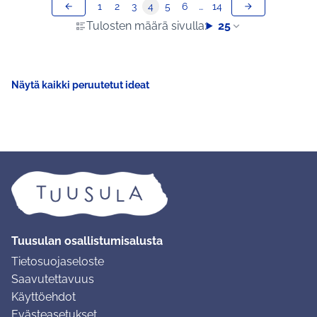
1
2
3
4
5
6
…
14
Tulosten määrä sivulla:
25
Näytä kaikki peruutetut ideat
Tuusulan osallistumisalusta
Tietosuojaseloste
Saavutettavuus
Käyttöehdot
Evästeasetukset