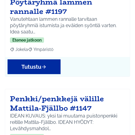
Pöytäryhmä lammen
rannalle #1197
Vanutehtaan lammen rannalle tarvitaan
pöytäryhmiä istumista ja eväiden syöntiä varten.
Idea saatu…
Etenee jatkoon
Jokela
Ympäristö
Rajaa tulokset aihepiirin mukaan: Jokela
Rajaa tulokset teeman mukaan: Ympäristö
Tutustu
Penkki/penkkejä välille
Mattila-Fjällbo #1147
IDEAN KUVAUS: yksi tai muutama puistonpenkki
reitille Mattila-Fjällbo. IDEAN HYÖDYT:
Levähdysmahdol…