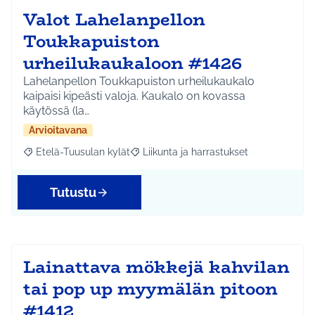
Valot Lahelanpellon
Toukkapuiston
urheilukaukaloon #1426
Lahelanpellon Toukkapuiston urheilukaukalo
kaipaisi kipeästi valoja. Kaukalo on kovassa
käytössä (la…
Arvioitavana
Etelä-Tuusulan kylät
Liikunta ja harrastukset
Rajaa tulokset aihepiirin mukaan: Etelä-Tuusulan kylät
Rajaa tulokset teeman mukaan: Liikunta
Tutustu
Lainattava mökkejä kahvilan
tai pop up myymälän pitoon
#1412