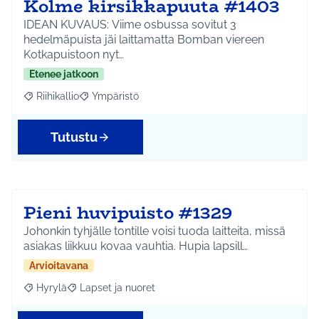
Kolme kirsikkapuuta #1403
IDEAN KUVAUS: Viime osbussa sovitut 3
hedelmäpuista jäi laittamatta Bomban viereen
Kotkapuistoon nyt…
Etenee jatkoon
Riihikallio
Ympäristö
Rajaa tulokset aihepiirin mukaan: Riihikallio
Rajaa tulokset teeman mukaan: Ympäristö
Tutustu
Pieni huvipuisto #1329
Johonkin tyhjälle tontille voisi tuoda laitteita, missä
asiakas liikkuu kovaa vauhtia. Hupia lapsill…
Arvioitavana
Hyrylä
Lapset ja nuoret
Rajaa tulokset aihepiirin mukaan: Hyrylä
Rajaa tulokset teeman mukaan: Lapset ja nuoret