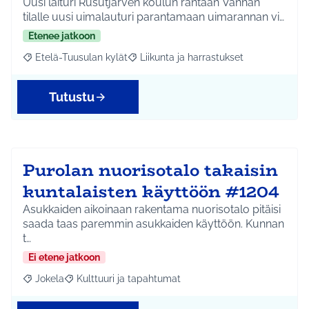
Uusi laituri Rusutjärven koulun rantaan Vanhan
tilalle uusi uimalauturi parantamaan uimarannan vi…
Etenee jatkoon
Etelä-Tuusulan kylät
Liikunta ja harrastukset
Rajaa tulokset aihepiirin mukaan: Etelä-Tuusulan kylät
Rajaa tulokset teeman mukaan: Liikunta
Tutustu
Purolan nuorisotalo takaisin
kuntalaisten käyttöön #1204
Asukkaiden aikoinaan rakentama nuorisotalo pitäisi
saada taas paremmin asukkaiden käyttöön. Kunnan
t…
Ei etene jatkoon
Jokela
Kulttuuri ja tapahtumat
Rajaa tulokset aihepiirin mukaan: Jokela
Rajaa tulokset teeman mukaan: Kulttuuri ja tapahtum