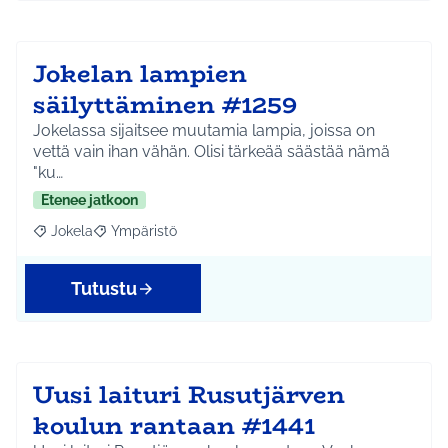
Jokelan lampien
säilyttäminen #1259
Jokelassa sijaitsee muutamia lampia, joissa on
vettä vain ihan vähän. Olisi tärkeää säästää nämä
"ku…
Etenee jatkoon
Jokela
Ympäristö
Rajaa tulokset aihepiirin mukaan: Jokela
Rajaa tulokset teeman mukaan: Ympäristö
Tutustu
Uusi laituri Rusutjärven
koulun rantaan #1441