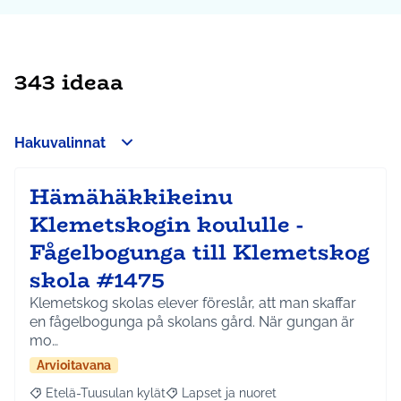
343 ideaa
Hakuvalinnat
Hämähäkkikeinu
Klemetskogin koululle -
Fågelbogunga till Klemetskog
skola #1475
Klemetskog skolas elever föreslår, att man skaffar
en fågelbogunga på skolans gård. När gungan är
mo…
Arvioitavana
Etelä-Tuusulan kylät
Lapset ja nuoret
Rajaa tulokset aihepiirin mukaan: Etelä-Tuusulan kylät
Rajaa tulokset teeman mukaan: Lapset 