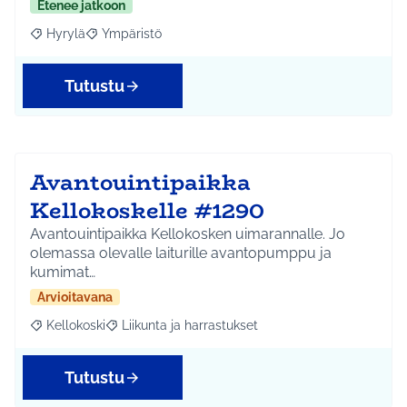
Etenee jatkoon
Hyrylä
Ympäristö
Rajaa tulokset aihepiirin mukaan: Hyrylä
Rajaa tulokset teeman mukaan: Ympäristö
Tutustu
Avantouintipaikka
Kellokoskelle #1290
Avantouintipaikka Kellokosken uimarannalle. Jo
olemassa olevalle laiturille avantopumppu ja
kumimat…
Arvioitavana
Kellokoski
Liikunta ja harrastukset
Rajaa tulokset aihepiirin mukaan: Kellokoski
Rajaa tulokset teeman mukaan: Liikunta ja harrast
Tutustu