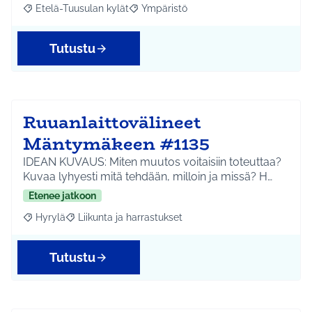
Etelä-Tuusulan kylät
Ympäristö
Rajaa tulokset aihepiirin mukaan: Etelä-Tuusulan kylät
Rajaa tulokset teeman mukaan: Ympäri
Tutustu
Ruuanlaittovälineet
Mäntymäkeen #1135
IDEAN KUVAUS: Miten muutos voitaisiin toteuttaa?
Kuvaa lyhyesti mitä tehdään, milloin ja missä? H…
Etenee jatkoon
Hyrylä
Liikunta ja harrastukset
Rajaa tulokset aihepiirin mukaan: Hyrylä
Rajaa tulokset teeman mukaan: Liikunta ja harrastuks
Tutustu