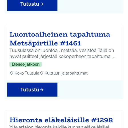
Tutustu
Luontoaiheinen tapahtuma
Metsäpirtille #1461
Tuusulassa on luontoa , metsää, vesistöä Tällä on
hyvät puitteet järjestää kokoperheen tapahtuma. …
Etenee jatkoon
Koko Tuusula
Kulttuuri ja tapahtumat
Rajaa tulokset aihepiirin mukaan: Koko Tuusula
Rajaa tulokset teeman mukaan: Kulttuuri ja ta
Tutustu
Hieronta eläkeläisille #1298
Ylävartalon hieronta kaikille kunnan eläkeläisille!