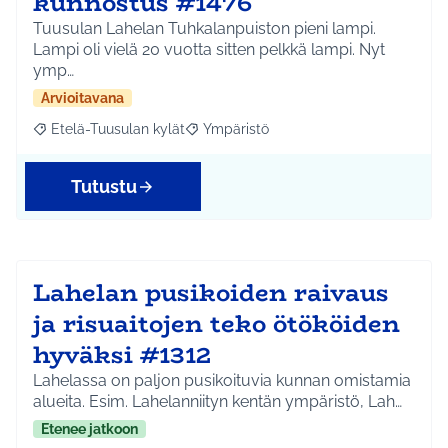
kunnostus #1476
Tuusulan Lahelan Tuhkalanpuiston pieni lampi.
Lampi oli vielä 20 vuotta sitten pelkkä lampi. Nyt
ymp…
Arvioitavana
Etelä-Tuusulan kylät
Ympäristö
Rajaa tulokset aihepiirin mukaan: Etelä-Tuusulan kylät
Rajaa tulokset teeman mukaan: Ympäri
Tutustu
Lahelan pusikoiden raivaus
ja risuaitojen teko ötököiden
hyväksi #1312
Lahelassa on paljon pusikoituvia kunnan omistamia
alueita. Esim. Lahelanniityn kentän ympäristö, Lah…
Etenee jatkoon