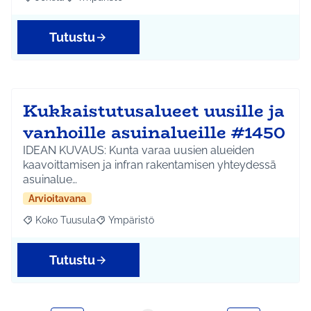
Rajaa tulokset aihepiirin mukaan: Jokela
Rajaa tulokset teeman mukaan: Ympäristö
Tutustu
Kukkaistutusalueet uusille ja
vanhoille asuinalueille #1450
IDEAN KUVAUS: Kunta varaa uusien alueiden
kaavoittamisen ja infran rakentamisen yhteydessä
asuinalue…
Arvioitavana
Koko Tuusula
Ympäristö
Rajaa tulokset aihepiirin mukaan: Koko Tuusula
Rajaa tulokset teeman mukaan: Ympäristö
Tutustu