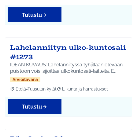
Tutustu
Lahelanniityn ulko-kuntosali
#1273
IDEAN KUVAUS: Lahelanniityssä tyhjillään olevaan
puistoon voisi sijoittaa ulkokuntosali-laitteita. E…
Arvioitavana
Etelä-Tuusulan kylät
Liikunta ja harrastukset
Rajaa tulokset aihepiirin mukaan: Etelä-Tuusulan kylät
Rajaa tulokset teeman mukaan: Liikunta
Tutustu