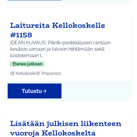
Laitureita Kellokoskelle
#1158
IDEAN KUVAUS: Piknik-penkkialueen rantaan
kesäisin uimaan ja talvisin hiihtämään sekä
luistelemaan l…
Etenee jatkoon
Kellokoski
Ympäristö
Rajaa tulokset aihepiirin mukaan: Kellokoski
Rajaa tulokset teeman mukaan: Ympäristö
Tutustu
Lisätään julkisen liikenteen
vuoroja Kellokoskelta