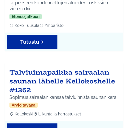
tarpeeseen kohdennettujen alueiden roskiksien
viereen kii…
Etenee jatkoon
Koko Tuusula
Ympäristö
Rajaa tulokset aihepiirin mukaan: Koko Tuusula
Rajaa tulokset teeman mukaan: Ympäristö
Tutustu
Talviuimapaikka sairaalan
saunan lähelle Kellokoskelle
#1362
Sopimus sairaalan kanssa talviuinnista saunan kera
Arvioitavana
Kellokoski
Liikunta ja harrastukset
Rajaa tulokset aihepiirin mukaan: Kellokoski
Rajaa tulokset teeman mukaan: Liikunta ja harrast