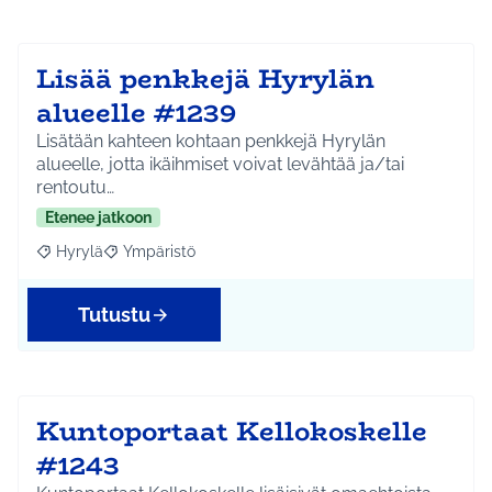
Lisää penkkejä Hyrylän
alueelle #1239
Lisätään kahteen kohtaan penkkejä Hyrylän
alueelle, jotta ikäihmiset voivat levähtää ja/tai
rentoutu…
Etenee jatkoon
Hyrylä
Ympäristö
Rajaa tulokset aihepiirin mukaan: Hyrylä
Rajaa tulokset teeman mukaan: Ympäristö
Tutustu
Kuntoportaat Kellokoskelle
#1243