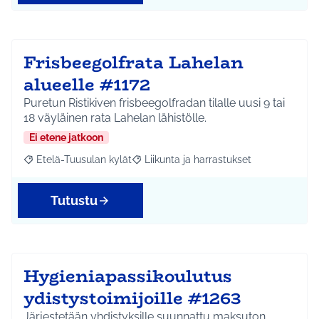
Frisbeegolfrata Lahelan
alueelle #1172
Puretun Ristikiven frisbeegolfradan tilalle uusi 9 tai
18 väyläinen rata Lahelan lähistölle.
Ei etene jatkoon
Etelä-Tuusulan kylät
Liikunta ja harrastukset
Rajaa tulokset aihepiirin mukaan: Etelä-Tuusulan kylät
Rajaa tulokset teeman mukaan: Liikunta
Tutustu
Hygieniapassikoulutus
ydistystoimijoille #1263
Järjestetään yhdistyksille suunnattu maksuton