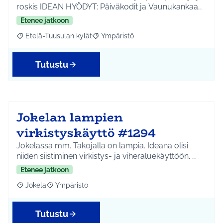
roskis IDEAN HYÖDYT: Päiväkodit ja Vaunukankaa…
Etenee jatkoon
Etelä-Tuusulan kylät
Ympäristö
Rajaa tulokset aihepiirin mukaan: Etelä-Tuusulan kylät
Rajaa tulokset teeman mukaan: Ympäri
Tutustu
Jokelan lampien
virkistyskäyttö #1294
Jokelassa mm. Takojalla on lampia. Ideana olisi
niiden siistiminen virkistys- ja viheraluekäyttöön. …
Etenee jatkoon
Jokela
Ympäristö
Rajaa tulokset aihepiirin mukaan: Jokela
Rajaa tulokset teeman mukaan: Ympäristö
Tutustu