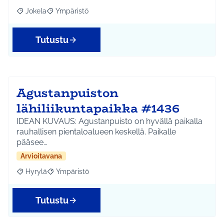
Jokela
Ympäristö
Rajaa tulokset aihepiirin mukaan: Jokela
Rajaa tulokset teeman mukaan: Ympäristö
Tutustu
Agustanpuiston
lähiliikuntapaikka #1436
IDEAN KUVAUS: Agustanpuisto on hyvällä paikalla
rauhallisen pientaloalueen keskellä. Paikalle
pääsee…
Arvioitavana
Hyrylä
Ympäristö
Rajaa tulokset aihepiirin mukaan: Hyrylä
Rajaa tulokset teeman mukaan: Ympäristö
Tutustu