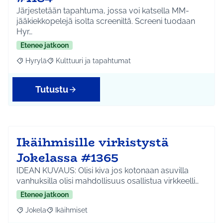
Järjestetään tapahtuma, jossa voi katsella MM-
jääkiekkopelejä isolta screeniltä. Screeni tuodaan
Hyr…
Etenee jatkoon
Hyrylä
Kulttuuri ja tapahtumat
Rajaa tulokset aihepiirin mukaan: Hyrylä
Rajaa tulokset teeman mukaan: Kulttuuri ja tapahtum
Tutustu
Ikäihmisille virkistystä
Jokelassa #1365
IDEAN KUVAUS: Olisi kiva jos kotonaan asuvilla
vanhuksilla olisi mahdollisuus osallistua virkkeelli…
Etenee jatkoon
Jokela
Ikäihmiset
Rajaa tulokset aihepiirin mukaan: Jokela
Rajaa tulokset teeman mukaan: Ikäihmiset