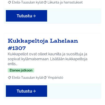
Etelä-Tuusulan kylät
Liikunta ja harrastukset
Rajaa tulokset aihepiirin mukaan: Etelä-Tuusulan kylät
Rajaa tulokset teeman mukaan: Liikunta
Tutustu
Kukkapeltoja Lahelaan
#1307
Kukkapellot ovat olleet kauniita ja suosittuja ja
sopivat kylämaisemaan. Lisätään kukkapeltoja
entis…
Etenee jatkoon
Etelä-Tuusulan kylät
Ympäristö
Rajaa tulokset aihepiirin mukaan: Etelä-Tuusulan kylät
Rajaa tulokset teeman mukaan: Ympäri
Tutustu