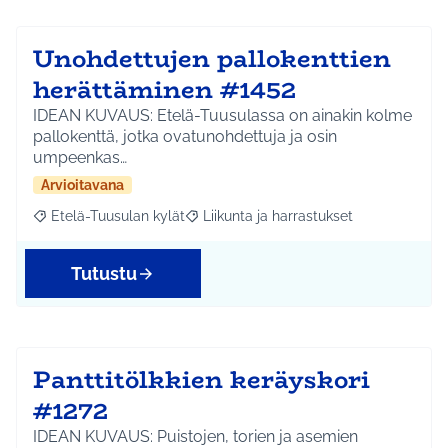
Unohdettujen pallokenttien
herättäminen #1452
IDEAN KUVAUS: Etelä-Tuusulassa on ainakin kolme
pallokenttä, jotka ovatunohdettuja ja osin
umpeenkas…
Arvioitavana
Etelä-Tuusulan kylät
Liikunta ja harrastukset
Rajaa tulokset aihepiirin mukaan: Etelä-Tuusulan kylät
Rajaa tulokset teeman mukaan: Liikunta
Tutustu
Panttitölkkien keräyskori
#1272
IDEAN KUVAUS: Puistojen, torien ja asemien