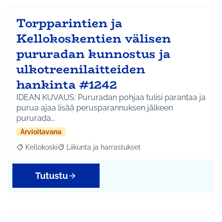
Torpparintien ja
Kellokoskentien välisen
pururadan kunnostus ja
ulkotreenilaitteiden
hankinta #1242
IDEAN KUVAUS: Pururadan pohjaa tulisi parantaa ja
purua ajaa lisää perusparannuksen jälkeen
pururada…
Arvioitavana
Kellokoski
Liikunta ja harrastukset
Rajaa tulokset aihepiirin mukaan: Kellokoski
Rajaa tulokset teeman mukaan: Liikunta ja harrast
Tutustu