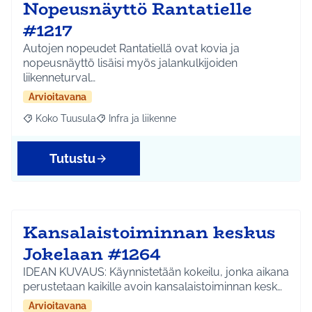
Nopeusnäyttö Rantatielle
#1217
Autojen nopeudet Rantatiellä ovat kovia ja
nopeusnäyttö lisäisi myös jalankulkijoiden
liikenneturval…
Arvioitavana
Koko Tuusula
Infra ja liikenne
Rajaa tulokset aihepiirin mukaan: Koko Tuusula
Rajaa tulokset teeman mukaan: Infra ja liikenne
Tutustu
Kansalaistoiminnan keskus
Jokelaan #1264
IDEAN KUVAUS: Käynnistetään kokeilu, jonka aikana
perustetaan kaikille avoin kansalaistoiminnan kesk…
Arvioitavana