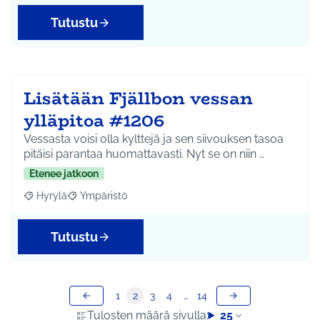
Tutustu
Lisätään Fjällbon vessan
ylläpitoa #1206
Vessasta voisi olla kylttejä ja sen siivouksen tasoa
pitäisi parantaa huomattavasti. Nyt se on niin …
Etenee jatkoon
Hyrylä
Ympäristö
Rajaa tulokset aihepiirin mukaan: Hyrylä
Rajaa tulokset teeman mukaan: Ympäristö
Tutustu
1
2
3
4
…
14
Tulosten määrä sivulla:
25