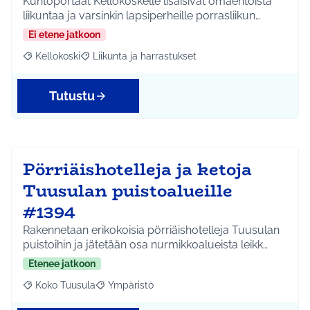
Kuntoportaat Kellokoskelle lisäisivät omaehtoista
liikuntaa ja varsinkin lapsiperheille porrasliikun…
Ei etene jatkoon
Kellokoski
Liikunta ja harrastukset
Rajaa tulokset aihepiirin mukaan: Kellokoski
Rajaa tulokset teeman mukaan: Liikunta ja harrast
Tutustu
Pörriäishotelleja ja ketoja
Tuusulan puistoalueille
#1394
Rakennetaan erikokoisia pörriäishotelleja Tuusulan
puistoihin ja jätetään osa nurmikkoalueista leikk…
Etenee jatkoon
Koko Tuusula
Ympäristö
Rajaa tulokset aihepiirin mukaan: Koko Tuusula
Rajaa tulokset teeman mukaan: Ympäristö