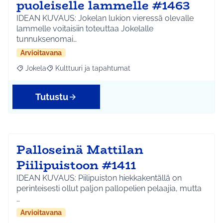
puoleiselle lammelle #1463
IDEAN KUVAUS: Jokelan lukion vieressä olevalle
lammelle voitaisiin toteuttaa Jokelalle
tunnuksenomai…
Arvioitavana
Jokela
Kulttuuri ja tapahtumat
Rajaa tulokset aihepiirin mukaan: Jokela
Rajaa tulokset teeman mukaan: Kulttuuri ja tapahtum
Tutustu
Palloseinä Mattilan
Piilipuistoon #1411
IDEAN KUVAUS: Piilipuiston hiekkakentällä on
perinteisesti ollut paljon pallopelien pelaajia, mutta
…
Arvioitavana