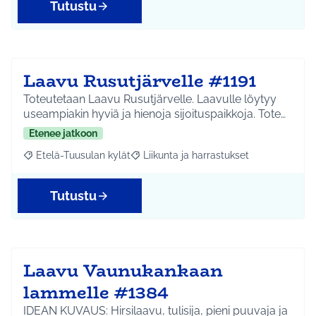
Tutustu
Laavu Rusutjärvelle #1191
Toteutetaan Laavu Rusutjärvelle. Laavulle löytyy
useampiakin hyviä ja hienoja sijoituspaikkoja. Tote…
Etenee jatkoon
Etelä-Tuusulan kylät
Liikunta ja harrastukset
Rajaa tulokset aihepiirin mukaan: Etelä-Tuusulan kylät
Rajaa tulokset teeman mukaan: Liikunta
Tutustu
Laavu Vaunukankaan
lammelle #1384
IDEAN KUVAUS: Hirsilaavu, tulisija, pieni puuvaja ja