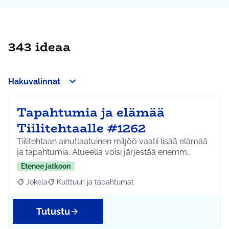
343 ideaa
Hakuvalinnat
Tapahtumia ja elämää
Tiilitehtaalle #1262
Tiilitehtaan ainutlaatuinen miljöö vaatii lisää elämää
ja tapahtumia. Alueella voisi järjestää enemm…
Etenee jatkoon
Jokela
Kulttuuri ja tapahtumat
Rajaa tulokset aihepiirin mukaan: Jokela
Rajaa tulokset teeman mukaan: Kulttuuri ja tapahtum
Tutustu