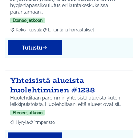
hygieniapassikoulutus eri kuntakeskuksissa
parantamaan…
Etenee jatkoon
Koko Tuusula
Liikunta ja harrastukset
Rajaa tulokset aihepiirin mukaan: Koko Tuusula
Rajaa tulokset teeman mukaan: Liikunta ja harr
Tutustu
Yhteisistä alueista
huolehtiminen #1238
Huolehditaan paremmin yhteisistä alueista kuten
leikkipuistoista. Huolehditaan, että alueet ovat sii…
Etenee jatkoon
Hyrylä
Ympäristö
Rajaa tulokset aihepiirin mukaan: Hyrylä
Rajaa tulokset teeman mukaan: Ympäristö