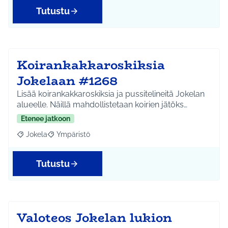
Tutustu
Koirankakkaroskiksia
Jokelaan #1268
Lisää koirankakkaroskiksia ja pussitelineitä Jokelan
alueelle. Näillä mahdollistetaan koirien jätöks…
Etenee jatkoon
Jokela
Ympäristö
Rajaa tulokset aihepiirin mukaan: Jokela
Rajaa tulokset teeman mukaan: Ympäristö
Tutustu
Valoteos Jokelan lukion