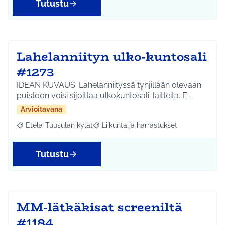
Tutustu
Lahelanniityn ulko-kuntosali
#1273
IDEAN KUVAUS: Lahelanniityssä tyhjillään olevaan
puistoon voisi sijoittaa ulkokuntosali-laitteita. E…
Arvioitavana
Etelä-Tuusulan kylät
Liikunta ja harrastukset
Rajaa tulokset aihepiirin mukaan: Etelä-Tuusulan kylät
Rajaa tulokset teeman mukaan: Liikunta
Tutustu
MM-lätkäkisat screeniltä
#1184