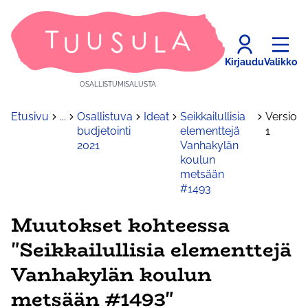
Kirjaudu
Valikko
OSALLISTUMISALUSTA
Etusivu
...
Osallistuva
Ideat
Seikkailullisia
Versio
budjetointi
elementtejä
1
2021
Vanhakylän
koulun
metsään
#1493
Muutokset kohteessa
"Seikkailullisia elementtejä
Vanhakylän koulun
metsään #1493"