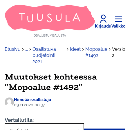
Kirjaudu
Valikko
OSALLISTUMISALUSTA
Etusivu
...
Osallistuva
Ideat
Mopoalue
Versio
budjetointi
#1492
2
2021
Muutokset kohteessa
"Mopoalue #1492"
Nimetön osallistuja
09.11.2020 00:37
Vertailutila: