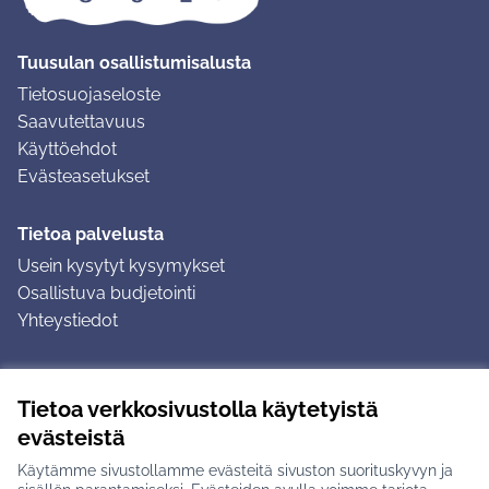
Tuusulan osallistumisalusta
Tietosuojaseloste
Saavutettavuus
Käyttöehdot
Evästeasetukset
Tietoa palvelusta
Usein kysytyt kysymykset
Osallistuva budjetointi
Yhteystiedot
Ohjeet
Tietoa verkkosivustolla käytetyistä
Ohjeet kirjautumiseen
evästeistä
Ohjeet kommentin jättämiseen
Käytämme sivustollamme evästeitä sivuston suorituskyvyn ja