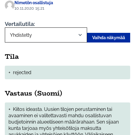
Nimetön osallistuja
10.11.2020 15:21
Vertailutila:
Vaihda näkymää
Tila
+
rejected
Vastaus (Suomi)
+
Kiitos ideasta. Uusien tilojen perustaminen tai
avaaminen ei valitettavasti mahdu osallistuvan
budjetoinnin alueelliseen määrärahaan. Sen sijaan
kunta tarjoaa myös yhteisötiloja maksutta
asukkaiden ja yhteisöjen käyttöön. Väliaikaiseen