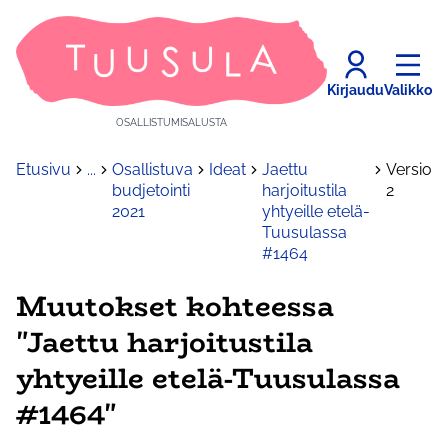
Kirjaudu
Valikko
OSALLISTUMISALUSTA
Etusivu
...
Osallistuva
Ideat
Jaettu
Versio
budjetointi
harjoitustila
2
2021
yhtyeille etelä-
Tuusulassa
#1464
Muutokset kohteessa
"Jaettu harjoitustila
yhtyeille etelä-Tuusulassa
#1464"