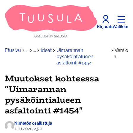
Kirjaudu
Valikko
OSALLISTUMISALUSTA
Etusivu
...
...
Ideat
Uimarannan
Versio
pysäköintialueen
1
asfaltointi #1454
Muutokset kohteessa
"Uimarannan
pysäköintialueen
asfaltointi #1454"
Nimetön osallistuja
11.11.2020 23:11