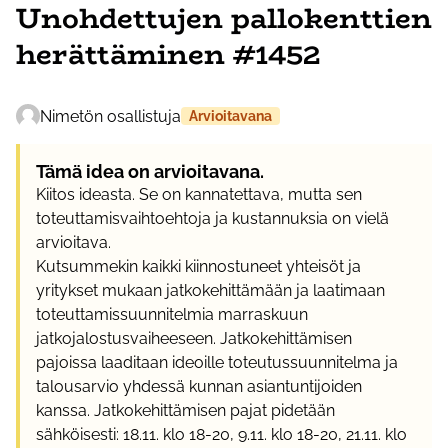
Unohdettujen pallokenttien
herättäminen #1452
Nimetön osallistuja
Arvioitavana
Tämä idea on arvioitavana.
Kiitos ideasta. Se on kannatettava, mutta sen
toteuttamisvaihtoehtoja ja kustannuksia on vielä
arvioitava.
Kutsummekin kaikki kiinnostuneet yhteisöt ja
yritykset mukaan jatkokehittämään ja laatimaan
toteuttamissuunnitelmia marraskuun
jatkojalostusvaiheeseen. Jatkokehittämisen
pajoissa laaditaan ideoille toteutussuunnitelma ja
talousarvio yhdessä kunnan asiantuntijoiden
kanssa. Jatkokehittämisen pajat pidetään
sähköisesti: 18.11. klo 18-20, 9.11. klo 18-20, 21.11. klo