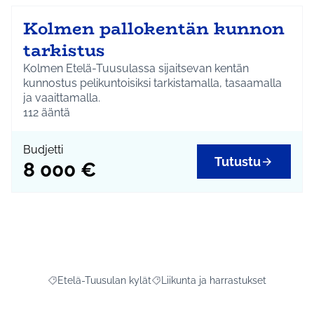
Kolmen pallokentän kunnon
tarkistus
Kolmen Etelä-Tuusulassa sijaitsevan kentän
kunnostus pelikuntoisiksi tarkistamalla, tasaamalla
ja vaaittamalla.
112
ääntä
Budjetti
Tutustu
8 000 €
Etelä-Tuusulan kylät
Liikunta ja harrastukset
Rajaa tulokset aihepiirin mukaan: Etelä-Tuusulan kylät
Rajaa tulokset teeman mukaan: Liiku