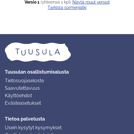
Versio 1
(yhteensä 1 kpl)
näytä muut versiot
Tarkista sormenjälki
Tuusulan osallistumisalusta
Tietosuojaseloste
Saavutettavuus
Käyttöehdot
Evästeasetukset
Tietoa palvelusta
Usein kysytyt kysymykset