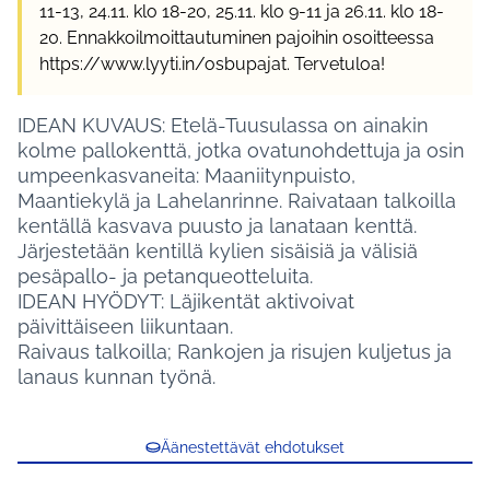
11-13, 24.11. klo 18-20, 25.11. klo 9-11 ja 26.11. klo 18-
20. Ennakkoilmoittautuminen pajoihin osoitteessa
https://www.lyyti.in/osbupajat. Tervetuloa!
IDEAN KUVAUS: Etelä-Tuusulassa on ainakin
kolme pallokenttä, jotka ovatunohdettuja ja osin
umpeenkasvaneita: Maaniitynpuisto,
Maantiekylä ja Lahelanrinne. Raivataan talkoilla
kentällä kasvava puusto ja lanataan kenttä.
Järjestetään kentillä kylien sisäisiä ja välisiä
pesäpallo- ja petanqueotteluita.
IDEAN HYÖDYT: Läjikentät aktivoivat
päivittäiseen liikuntaan.
Raivaus talkoilla; Rankojen ja risujen kuljetus ja
lanaus kunnan työnä.
Äänestettävät ehdotukset