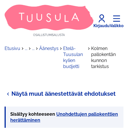
Kirjaudu
Valikko
OSALLISTUMISALUSTA
Etusivu
...
...
Äänestys
Etelä-
Kolmen
Tuusulan
pallokentän
kylien
kunnon
budjetti
tarkistus
Näytä muut äänestettävät ehdotukset
Sisältyy kohteeseen
Unohdettujen pallokenttien
herättäminen