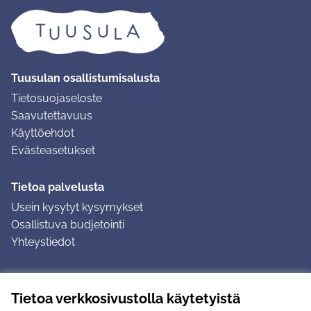
Tuusulan osallistumisalusta
Tietosuojaseloste
Saavutettavuus
Käyttöehdot
Evästeasetukset
Tietoa palvelusta
Usein kysytyt kysymykset
Osallistuva budjetointi
Yhteystiedot
Ohjeet
Tietoa verkkosivustolla käytetyistä
Ohjeet kirjautumiseen