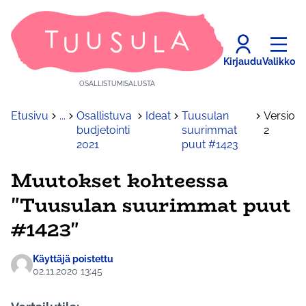
Kirjaudu
Valikko
OSALLISTUMISALUSTA
Etusivu
...
Osallistuva
Ideat
Tuusulan
Versio
budjetointi
suurimmat
2
2021
puut #1423
Muutokset kohteessa
"Tuusulan suurimmat puut
#1423"
Käyttäjä poistettu
02.11.2020 13:45