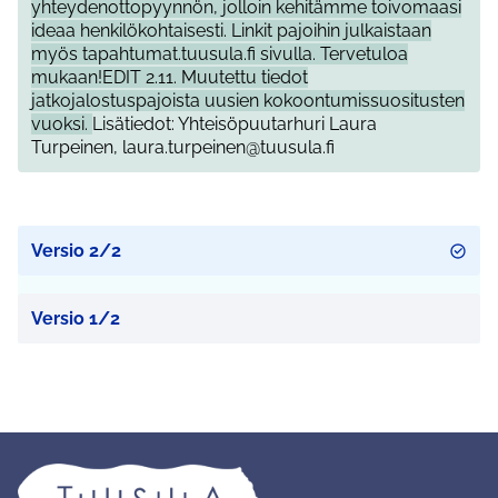
yhteydenottopyynnön, jolloin kehitämme toivomaasi
ideaa henkilökohtaisesti. Linkit pajoihin julkaistaan
myös tapahtumat.tuusula.fi sivulla. Tervetuloa
mukaan!EDIT 2.11. Muutettu tiedot
jatkojalostuspajoista uusien kokoontumissuositusten
vuoksi.
Lisätiedot: Yhteisöpuutarhuri Laura
Turpeinen, laura.turpeinen@tuusula.fi
Versio 2/2
Versio 1/2