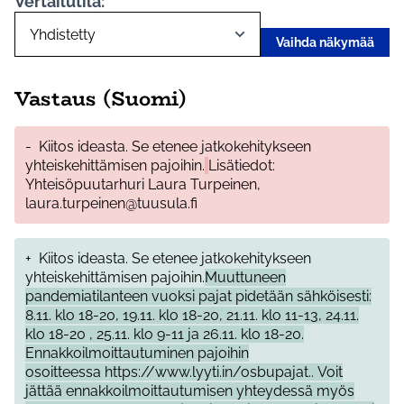
Vertailutila:
Vaihda näkymää
Vastaus (Suomi)
-
Kiitos ideasta. Se etenee jatkokehitykseen
yhteiskehittämisen pajoihin.
Lisätiedot:
Yhteisöpuutarhuri Laura Turpeinen,
laura.turpeinen@tuusula.fi
+
Kiitos ideasta. Se etenee jatkokehitykseen
yhteiskehittämisen pajoihin.
Muuttuneen
pandemiatilanteen vuoksi pajat pidetään sähköisesti:
8.11. klo 18-20, 19.11. klo 18-20, 21.11. klo 11-13, 24.11.
klo 18-20 , 25.11. klo 9-11 ja 26.11. klo 18-20.
Ennakkoilmoittautuminen pajoihin
osoitteessa https://www.lyyti.in/osbupajat.. Voit
jättää ennakkoilmoittautumisen yhteydessä myös