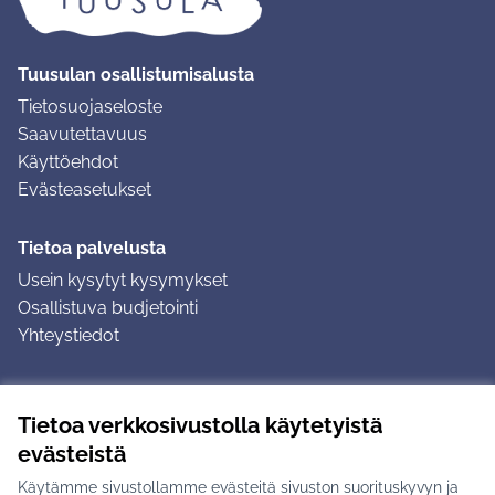
Tuusulan osallistumisalusta
Tietosuojaseloste
Saavutettavuus
Käyttöehdot
Evästeasetukset
Tietoa palvelusta
Usein kysytyt kysymykset
Osallistuva budjetointi
Yhteystiedot
Ohjeet
Tietoa verkkosivustolla käytetyistä
Ohjeet kirjautumiseen
evästeistä
Ohjeet kommentin jättämiseen
Käytämme sivustollamme evästeitä sivuston suorituskyvyn ja