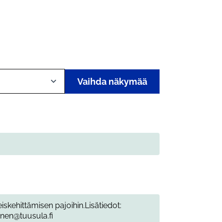
Vaihda näkymää
iskehittämisen pajoihin.Lisätiedot:
inen@tuusula.fi