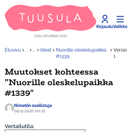
Kirjaudu
Valikko
OSALLISTUMISALUSTA
Etusivu
...
...
Ideat
Nuorille oleskelupaikka
Versio
#1339
1
Muutokset kohteessa
"Nuorille oleskelupaikka
#1339"
Nimetön osallistuja
09.11.2020 00:21
Vertailutila: