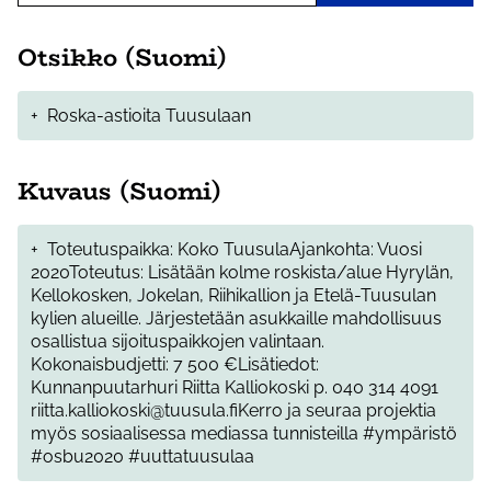
Otsikko (Suomi)
+
Roska-astioita Tuusulaan
Kuvaus (Suomi)
+
Toteutuspaikka: Koko TuusulaAjankohta: Vuosi
2020Toteutus: Lisätään kolme roskista/alue Hyrylän,
Kellokosken, Jokelan, Riihikallion ja Etelä-Tuusulan
kylien alueille. Järjestetään asukkaille mahdollisuus
osallistua sijoituspaikkojen valintaan.
Kokonaisbudjetti: 7 500 €Lisätiedot:
Kunnanpuutarhuri Riitta Kalliokoski p. 040 314 4091
riitta.kalliokoski@tuusula.fiKerro ja seuraa projektia
myös sosiaalisessa mediassa tunnisteilla #ympäristö
#osbu2020 #uuttatuusulaa