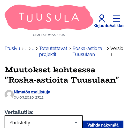
Kirjaudu
Valikko
OSALLISTUMISALUSTA
Etusivu
...
...
Toteutettavat
Roska-astioita
Versio
projektit
Tuusulaan
1
Muutokset kohteessa
"Roska-astioita Tuusulaan"
Nimetön osallistuja
08.03.2020 23:11
Vertailutila:
Vaihda näkymää