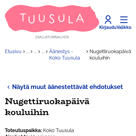
Kirjaudu
Valikko
OSALLISTUMISALUSTA
Etusivu
...
...
...
Äänestys -
Nugettiruokapäivä
Koko Tuusula
kouluihin
Näytä muut äänestettävät ehdotukset
Nugettiruokapäivä
kouluihin
Toteutuspaikka:
Koko Tuusula