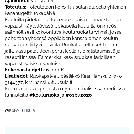
Ajankohta:
Vuosi 2020
Toteutus:
Toteutetaan koko Tuusulan alueella yhteinen
kananugettiruokapäivä.
Kouluilla pidetään jo toiveruokapäiviä ja mausteita on
vapaasti käytettävissä. Jokaisella koululla on myös
säännöllisesti kokoontuva kouluruokailuryhmä, jossa
pohditaan yhdessä oppilaiden kanssa oman koulun
ruokailuun liittyviä asioita. Ruokatuotetta kehitetään
jatkuvasti palautteen perusteella ruokalistatiimissä ja
reseptitiimissä. Esimerkiksi kasvisruokaa tarjoillaan
vapaasti kaikissa kouluissa.
Kokonaisbudjetti:
6 000 €
Lisätiedot:
Ruokapalvelupäällikkö Kirsi Hanski, p. 040
3144377, kirsi.hanski@tuusula.fi
Kerro ja seuraa projektia myös sosiaalisessa mediassa
tunnisteilla
#kouluruoka
ja
#osbu2020
Koko Tuusula
Rajaa tulokset aihepiirin mukaan: Koko Tuusula