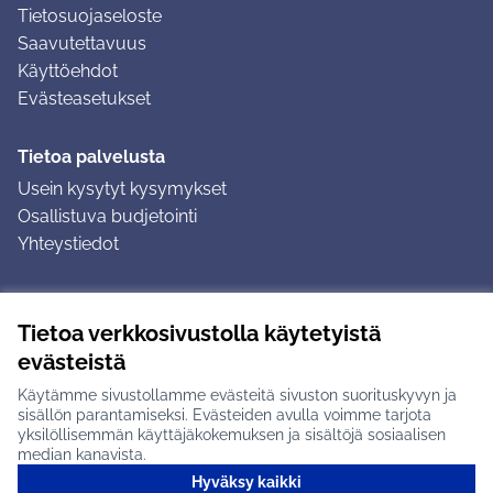
Tietosuojaseloste
Saavutettavuus
Käyttöehdot
Evästeasetukset
Tietoa palvelusta
Usein kysytyt kysymykset
Osallistuva budjetointi
Yhteystiedot
Ohjeet
Tietoa verkkosivustolla käytetyistä
Ohjeet kirjautumiseen
evästeistä
Ohjeet kommentin jättämiseen
Käytämme sivustollamme evästeitä sivuston suorituskyvyn ja
sisällön parantamiseksi. Evästeiden avulla voimme tarjota
yksilöllisemmän käyttäjäkokemuksen ja sisältöjä sosiaalisen
median kanavista.
Hyväksy kaikki