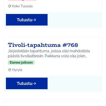
Koko Tuusula
Rajaa tulokset aihepiirin mukaan: Koko Tuusula
Tutustu
Tivoli-tapahtuma #768
Järjestetään tapahtuma, joissa olisi mahdollista
päästä tivolilaitteisiin. Paikkana voisi olla jokin…
Etenee jatkoon
Hyrylä
Rajaa tulokset aihepiirin mukaan: Hyrylä
Tutustu