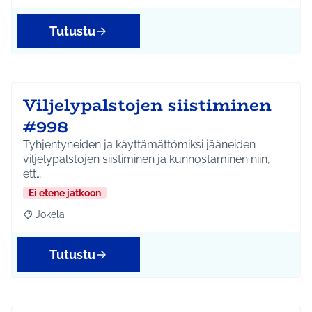
Tutustu
Viljelypalstojen siistiminen
#998
Tyhjentyneiden ja käyttämättömiksi jääneiden
viljelypalstojen siistiminen ja kunnostaminen niin,
ett…
Ei etene jatkoon
Jokela
Rajaa tulokset aihepiirin mukaan: Jokela
Tutustu