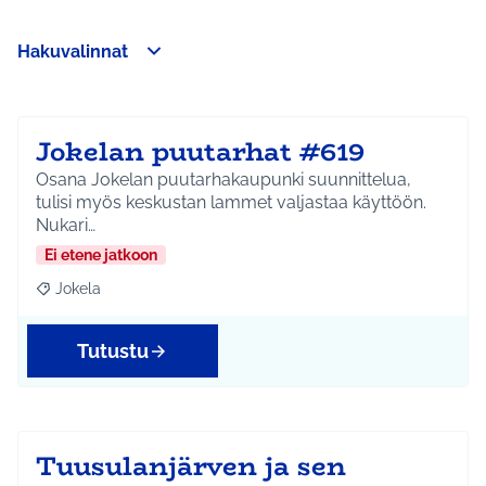
Hakuvalinnat
Ohita kartta
Leaflet
|
©
HERE maps
Seuraavassa elementissä on kartta, joka esittää tämän sivun 
107
+
−
Jokelan puutarhat #619
Osana Jokelan puutarhakaupunki suunnittelua,
tulisi myös keskustan lammet valjastaa käyttöön.
Nukari…
Ei etene jatkoon
Jokela
Rajaa tulokset aihepiirin mukaan: Jokela
Tutustu
Tuusulanjärven ja sen