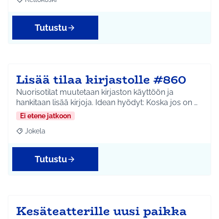
Rajaa tulokset aihepiirin mukaan: Kellokoski
Tutustu
Lisää tilaa kirjastolle #860
Nuorisotilat muutetaan kirjaston käyttöön ja
hankitaan lisää kirjoja. Idean hyödyt: Koska jos on …
Ei etene jatkoon
Jokela
Rajaa tulokset aihepiirin mukaan: Jokela
Tutustu
Kesäteatterille uusi paikka