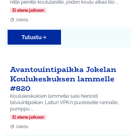
niille pienille koululaisille, joiden koulu alkaa klo …
Ei etene jatkoon
Jokela
Rajaa tulokset aihepiirin mukaan: Jokela
Tutustu
Avantouintipaikka Jokelan
Koulukeskuksen lammelle
#820
Koulukeskuksen lammelle saisi hienosti
talviuintipaikan. Laituri VPK:n puoleiselle rannalle,
pumppu …
Ei etene jatkoon
Jokela
Rajaa tulokset aihepiirin mukaan: Jokela