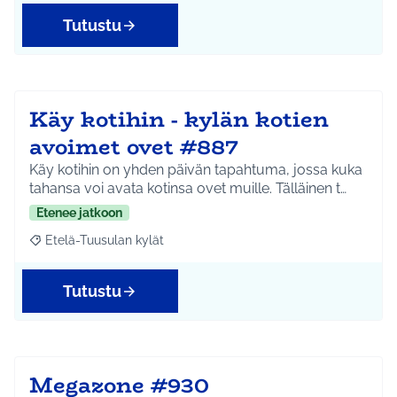
Tutustu
Käy kotihin - kylän kotien
avoimet ovet #887
Käy kotihin on yhden päivän tapahtuma, jossa kuka
tahansa voi avata kotinsa ovet muille. Tälläinen t…
Etenee jatkoon
Etelä-Tuusulan kylät
Rajaa tulokset aihepiirin mukaan: Etelä-Tuusulan kylät
Tutustu
Megazone #930