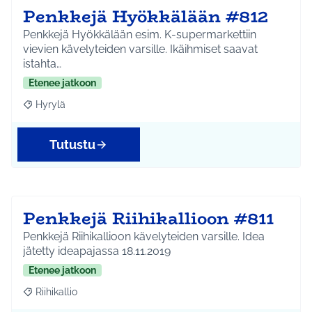
Penkkejä Hyökkälään #812
Penkkejä Hyökkälään esim. K-supermarkettiin
vievien kävelyteiden varsille. Ikäihmiset saavat
istahta…
Etenee jatkoon
Hyrylä
Rajaa tulokset aihepiirin mukaan: Hyrylä
Tutustu
Penkkejä Riihikallioon #811
Penkkejä Riihikallioon kävelyteiden varsille. Idea
jätetty ideapajassa 18.11.2019
Etenee jatkoon
Riihikallio
Rajaa tulokset aihepiirin mukaan: Riihikallio