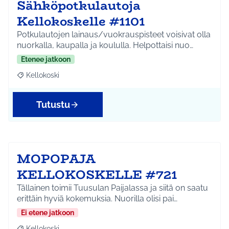
Sähköpotkulautoja
Kellokoskelle #1101
Potkulautojen lainaus/vuokrauspisteet voisivat olla
nuorkalla, kaupalla ja koululla. Helpottaisi nuo…
Etenee jatkoon
Kellokoski
Rajaa tulokset aihepiirin mukaan: Kellokoski
Tutustu
MOPOPAJA
KELLOKOSKELLE #721
Tällainen toimii Tuusulan Paijalassa ja siitä on saatu
erittäin hyviä kokemuksia. Nuorilla olisi pai…
Ei etene jatkoon
Kellokoski