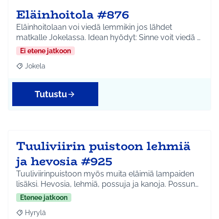
Eläinhoitola #876
Eläinhoitolaan voi viedä lemmikin jos lähdet
matkalle Jokelassa. Idean hyödyt: Sinne voit viedä …
Ei etene jatkoon
Jokela
Rajaa tulokset aihepiirin mukaan: Jokela
Tutustu
Tuuliviirin puistoon lehmiä
ja hevosia #925
Tuuliviirinpuistoon myös muita eläimiä lampaiden
lisäksi. Hevosia, lehmiä, possuja ja kanoja. Possun…
Etenee jatkoon
Hyrylä
Rajaa tulokset aihepiirin mukaan: Hyrylä