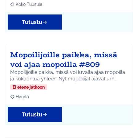
Koko Tuusula
Rajaa tulokset aihepiirin mukaan: Koko Tuusula
Tutustu
Mopoilijoille paikka, missä
voi ajaa mopoilla #809
Mopoilijoille paikka, missä voi luvalla ajaa mopoilla
ja kokoontua yhteen. Nyt mopoilijat ajavat urh…
Ei etene jatkoon
Hyrylä
Rajaa tulokset aihepiirin mukaan: Hyrylä
Tutustu