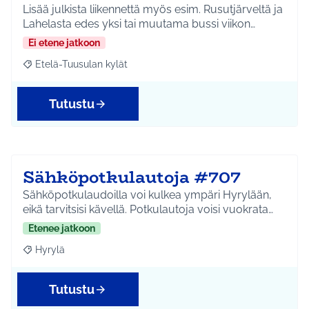
Lisää julkista liikennettä myös esim. Rusutjärveltä ja
Lahelasta edes yksi tai muutama bussi viikon…
Ei etene jatkoon
Etelä-Tuusulan kylät
Rajaa tulokset aihepiirin mukaan: Etelä-Tuusulan kylät
Tutustu
Sähköpotkulautoja #707
Sähköpotkulaudoilla voi kulkea ympäri Hyrylään,
eikä tarvitsisi kävellä. Potkulautoja voisi vuokrata…
Etenee jatkoon
Hyrylä
Rajaa tulokset aihepiirin mukaan: Hyrylä
Tutustu