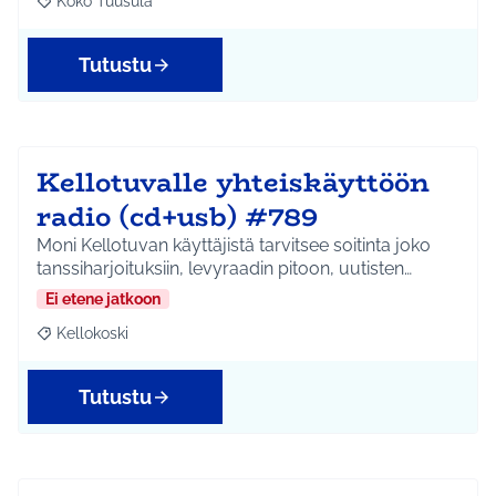
Koko Tuusula
Rajaa tulokset aihepiirin mukaan: Koko Tuusula
Tutustu
Kellotuvalle yhteiskäyttöön
radio (cd+usb) #789
Moni Kellotuvan käyttäjistä tarvitsee soitinta joko
tanssiharjoituksiin, levyraadin pitoon, uutisten…
Ei etene jatkoon
Kellokoski
Rajaa tulokset aihepiirin mukaan: Kellokoski
Tutustu