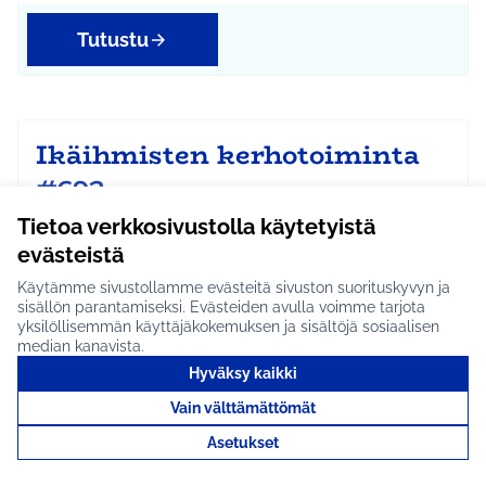
Tutustu
Ikäihmisten kerhotoiminta
#693
Vanhusten vapaa-ajan toimintaa, jossa voisi
Tietoa verkkosivustolla käytetyistä
kahvitella ja vaihtaa kuulumisia. Voisi olla myös
evästeistä
jonkun…
Käytämme sivustollamme evästeitä sivuston suorituskyvyn ja
Etenee jatkoon
sisällön parantamiseksi. Evästeiden avulla voimme tarjota
Hyrylä
yksilöllisemmän käyttäjäkokemuksen ja sisältöjä sosiaalisen
Rajaa tulokset aihepiirin mukaan: Hyrylä
median kanavista.
Hyväksy kaikki
Tutustu
Vain välttämättömät
Asetukset