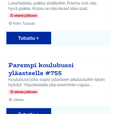
Lasertaistelu paikka sisätiloihin. Prisma vois olla
hyvä paikka. Koska se olisi kivaa! Idea saat…
Ei etene jatkoon
Koko Tuusula
Rajaa tulokset aihepiirin mukaan: Koko Tuusula
Tutustu
Parempi koulubussi
yläasteelle #755
Koulubussi joka sopisi yläasteen aikatauluihin Idean
hyödyt: Yläastelaisille jäisi enemmän vapaa-…
Ei etene jatkoon
Jokela
Rajaa tulokset aihepiirin mukaan: Jokela