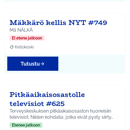
Mäkkärö kellis NYT #749
Mä NÄLKÄ
Ei etene jatkoon
Kellokoski
Rajaa tulokset aihepiirin mukaan: Kellokoski
Tutustu
Pitkäaikaisosastolle
televisiot #625
Terveyskeskuksen pitkäaikaisosaston huoneisiin
televisiot. Niiden kohdalla, jotka eivät pysty siirty…
Etenee jatkoon