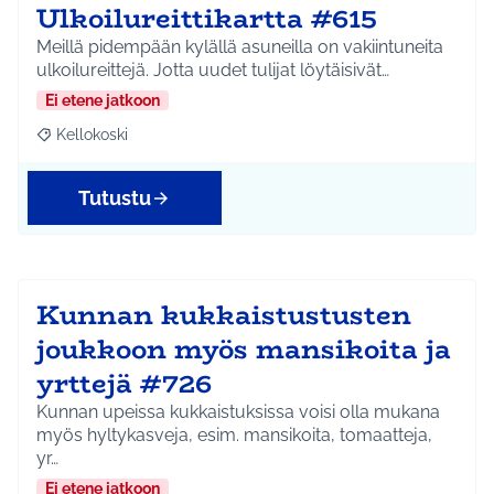
Ulkoilureittikartta #615
Meillä pidempään kylällä asuneilla on vakiintuneita
ulkoilureittejä. Jotta uudet tulijat löytäisivät…
Ei etene jatkoon
Kellokoski
Rajaa tulokset aihepiirin mukaan: Kellokoski
Tutustu
Kunnan kukkaistustusten
joukkoon myös mansikoita ja
yrttejä #726
Kunnan upeissa kukkaistuksissa voisi olla mukana
myös hyltykasveja, esim. mansikoita, tomaatteja,
yr…
Ei etene jatkoon