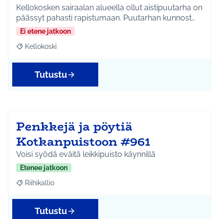
Kellokosken sairaalan alueella ollut aistipuutarha on
päässyt pahasti rapistumaan. Puutarhan kunnost…
Ei etene jatkoon
Kellokoski
Rajaa tulokset aihepiirin mukaan: Kellokoski
Tutustu
Penkkejä ja pöytiä
Kotkanpuistoon #961
Voisi syödä eväitä leikkipuisto käynnillä
Etenee jatkoon
Riihikallio
Rajaa tulokset aihepiirin mukaan: Riihikallio
Tutustu