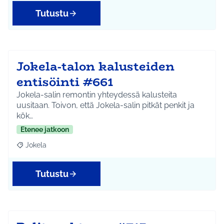
Tutustu
Jokela-talon kalusteiden
entisöinti #661
Jokela-salin remontin yhteydessä kalusteita
uusitaan. Toivon, että Jokela-salin pitkät penkit ja
kök…
Etenee jatkoon
Jokela
Rajaa tulokset aihepiirin mukaan: Jokela
Tutustu