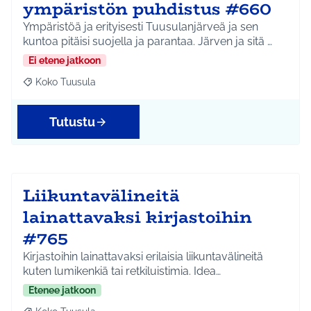
ympäristön puhdistus #660
Ympäristöä ja erityisesti Tuusulanjärveä ja sen
kuntoa pitäisi suojella ja parantaa. Järven ja sitä …
Ei etene jatkoon
Koko Tuusula
Rajaa tulokset aihepiirin mukaan: Koko Tuusula
Tutustu
Liikuntavälineitä
lainattavaksi kirjastoihin
#765
Kirjastoihin lainattavaksi erilaisia liikuntavälineitä
kuten lumikenkiä tai retkiluistimia. Idea…
Etenee jatkoon