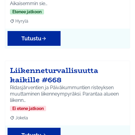
Aikaisemmin sie…
Etenee jatkoon
Hyrylä
Rajaa tulokset aihepiirin mukaan: Hyrylä
Tutustu
Liikenneturvallisuutta
kaikille #668
Ridasjärventien ja Päiväkummuntien risteyksen
muuttaminen liikenneympyräksi. Parantaa alueen
liikenn…
Ei etene jatkoon
Jokela
Rajaa tulokset aihepiirin mukaan: Jokela