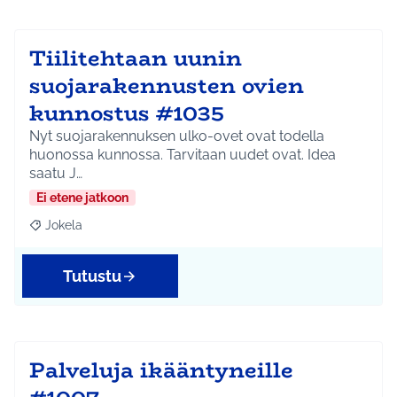
Tiilitehtaan uunin
suojarakennusten ovien
kunnostus #1035
Nyt suojarakennuksen ulko-ovet ovat todella
huonossa kunnossa. Tarvitaan uudet ovat. Idea
saatu J…
Ei etene jatkoon
Jokela
Rajaa tulokset aihepiirin mukaan: Jokela
Tutustu
Palveluja ikääntyneille