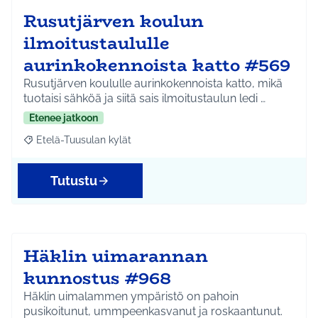
Rusutjärven koulun
ilmoitustaululle
aurinkokennoista katto #569
Rusutjärven koululle aurinkokennoista katto, mikä
tuotaisi sähköä ja siitä sais ilmoitustaulun ledi …
Etenee jatkoon
Etelä-Tuusulan kylät
Rajaa tulokset aihepiirin mukaan: Etelä-Tuusulan kylät
Tutustu
Häklin uimarannan
kunnostus #968
Häklin uimalammen ympäristö on pahoin
pusikoitunut, ummpeenkasvanut ja roskaantunut.