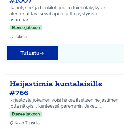
#1007
Ikääntyneet ja henkilöt, joiden toimintakyky on
alentunut tavitsevat apua, jotta pystyisivät
asumaan…
Etenee jatkoon
Jokela
Rajaa tulokset aihepiirin mukaan: Jokela
Tutustu
Heijastimia kuntalaisille
#766
Kirjastosta jokainen voisi hakea itselleen heijastimen,
jotta näkyisi liikenteessä paremmin. Jakelu …
Etenee jatkoon
Koko Tuusula
Rajaa tulokset aihepiirin mukaan: Koko Tuusula