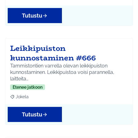
Rajaa tulokset aihepiirin mukaan: Kellokoski
Tutustu
Leikkipuiston
kunnostaminen #666
Tammistontien varrella olevan leikkipuiston
kunnostaminen. Leikkipuistoa voisi parannella,
laitteita…
Etenee jatkoon
Jokela
Rajaa tulokset aihepiirin mukaan: Jokela
Tutustu