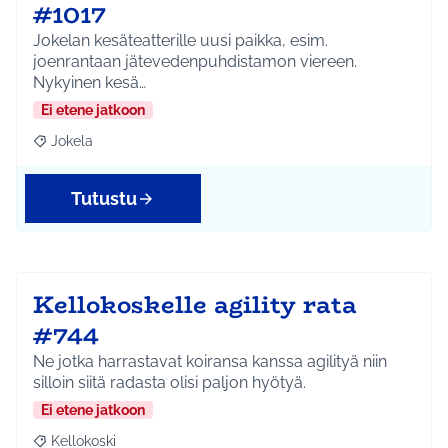
#1017
Jokelan kesäteatterille uusi paikka, esim.
joenrantaan jätevedenpuhdistamon viereen.
Nykyinen kesä…
Ei etene jatkoon
Jokela
Rajaa tulokset aihepiirin mukaan: Jokela
Tutustu
Kellokoskelle agility rata
#744
Ne jotka harrastavat koiransa kanssa agilityä niin
silloin siitä radasta olisi paljon hyötyä.
Ei etene jatkoon
Kellokoski