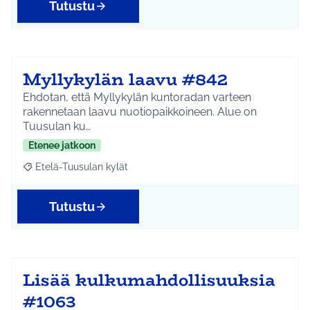
Tutustu
Myllykylän laavu #842
Ehdotan, että Myllykylän kuntoradan varteen
rakennetaan laavu nuotiopaikkoineen. Alue on
Tuusulan ku…
Etenee jatkoon
Etelä-Tuusulan kylät
Rajaa tulokset aihepiirin mukaan: Etelä-Tuusulan kylät
Tutustu
Lisää kulkumahdollisuuksia
#1063