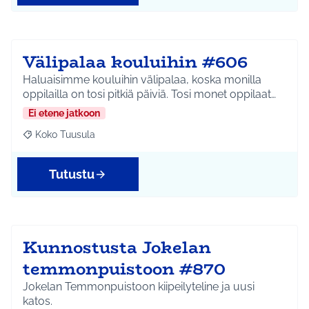
Välipalaa kouluihin #606
Haluaisimme kouluihin välipalaa, koska monilla
oppilailla on tosi pitkiä päiviä. Tosi monet oppilaat…
Ei etene jatkoon
Koko Tuusula
Rajaa tulokset aihepiirin mukaan: Koko Tuusula
Tutustu
Kunnostusta Jokelan
temmonpuistoon #870
Jokelan Temmonpuistoon kiipeilyteline ja uusi
katos.