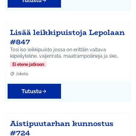
Tutustu
Lisää leikkipuistoja Lepolaan
#847
Tosi iso leikkipuisto jossa on erittäin valtava
kiipeilyteline, vaijerirata, maatrampoliineja ja ske…
Ei etene jatkoon
Jokela
Rajaa tulokset aihepiirin mukaan: Jokela
Tutustu
Aistipuutarhan kunnostus
#724