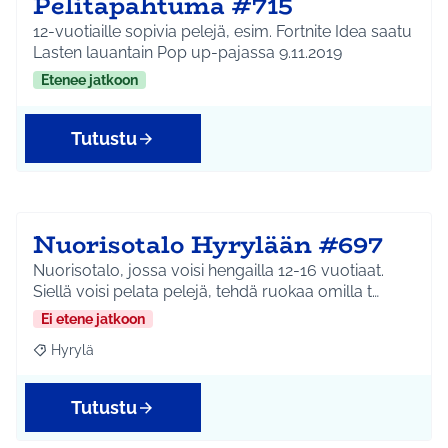
Pelitapahtuma #715
12-vuotiaille sopivia pelejä, esim. Fortnite Idea saatu
Lasten lauantain Pop up-pajassa 9.11.2019
Etenee jatkoon
Tutustu
Nuorisotalo Hyrylään #697
Nuorisotalo, jossa voisi hengailla 12-16 vuotiaat.
Siellä voisi pelata pelejä, tehdä ruokaa omilla t…
Ei etene jatkoon
Hyrylä
Rajaa tulokset aihepiirin mukaan: Hyrylä
Tutustu