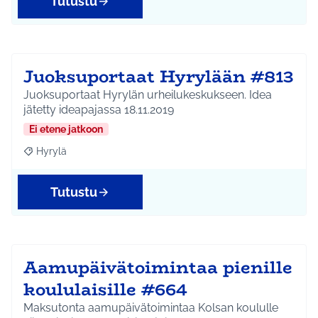
Tutustu
Juoksuportaat Hyrylään #813
Juoksuportaat Hyrylän urheilukeskukseen. Idea
jätetty ideapajassa 18.11.2019
Ei etene jatkoon
Hyrylä
Rajaa tulokset aihepiirin mukaan: Hyrylä
Tutustu
Aamupäivätoimintaa pienille
koululaisille #664
Maksutonta aamupäivätoimintaa Kolsan koululle