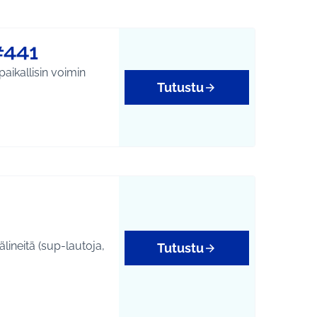
#441
Tutustu
älineitä (sup-lautoja,
Tutustu