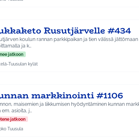
aa tulokset aihepiirin mukaan: Koko Tuusula
ukkaketo Rusutjärvelle #434
tjärven koulun rannan parkkipaikan ja tien välissä jättömaa
ittamalla ja k…
nee jatkoon
telä-Tuusulan kylät
a tulokset aihepiirin mukaan: Etelä-Tuusulan kylät
unnan markkinointi #1106
nnon, maisemien ja liikkumisen hyödyntäminen kunnan markk
n em. asioita, j…
etene jatkoon
oko Tuusula
aa tulokset aihepiirin mukaan: Koko Tuusula