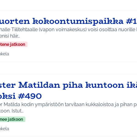
uorten kokoontumispaikka #1
alle Tiilitehtaalle (vapon voimakeskus) voisi osoittaa nuoril
nisi häir…
etene jatkoon
okela
a tulokset aihepiirin mukaan: Jokela
ster Matildan piha kuntoon i
loksi #490
r Matilda kodin ympäristöön tarvitaan kukkaloistoa ja pihan p
oon. Istut…
nee jatkoon
okela
a tulokset aihepiirin mukaan: Jokela