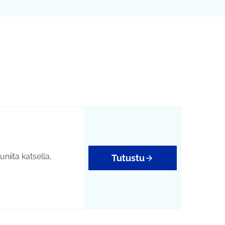
Leaflet
|
©
HERE maps
karttapisteinä. Elementtiä voi käyttää ruudunlukijalla, mutta 
niita katsella,
Tutustu