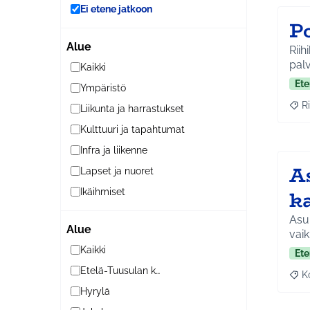
Ei etene jatkoon
P
Alue
Riih
palv
Kaikki
Ete
Ympäristö
Ri
Liikunta ja harrastukset
Raja
Kulttuuri ja tapahtumat
Infra ja liikenne
A
Lapset ja nuoret
k
Ikäihmiset
Asuk
Alue
vaik
Kaikki
Ete
Etelä-Tuusulan kylät
K
Raj
Hyrylä