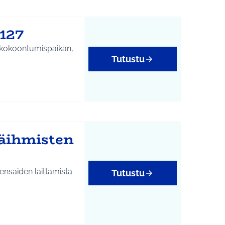
127
le kokoontumispaikan,
Tutustu
käihmisten
ensaiden laittamista
Tutustu