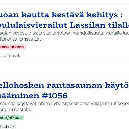
uoan kautta kestävä kehitys :
ululaisvierailut Lassilan tilal
ulan viidesluokkalaisille tarjotaan mahdollisuutta vierailla lu
ttajiensa kanssa La…
etene jatkoon
oko Tuusula
aa tulokset aihepiirin mukaan: Koko Tuusula
ellokosken rantasaunan käyt
isääminen #1056
saunaa käyttävät lähinnä yhdistyksen oma väki ja muut kello
kra on nostettu…
nee jatkoon
ellokoski
a tulokset aihepiirin mukaan: Kellokoski