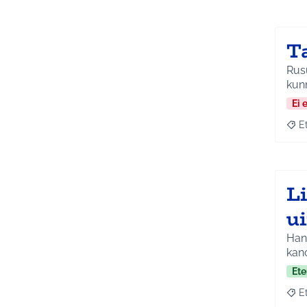
T
Rusutjärv
kun
Ei 
E
Raja
L
u
Hank
kano
Ete
E
Raja