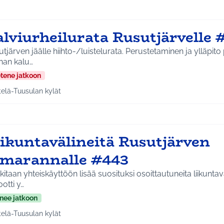
alviurheilurata Rusutjärvelle 
en jäälle hiihto-/luistelurata. Perustetaminen ja ylläpito paikallisin voimin
nan kalu…
etene jatkoon
telä-Tuusulan kylät
a tulokset aihepiirin mukaan: Etelä-Tuusulan kylät
iikuntavälineitä Rusutjärven
imarannalle #443
itaan yhteiskäyttöön lisää suosituksi osoittautuneita liikuntav
otti y…
nee jatkoon
telä-Tuusulan kylät
a tulokset aihepiirin mukaan: Etelä-Tuusulan kylät