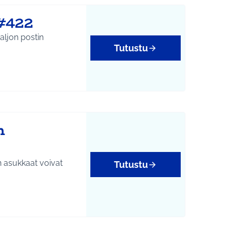
 #422
paljon postin
Tutustu
n
n asukkaat voivat
Tutustu