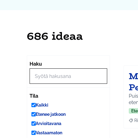
686 ideaa
Ohi
Seuraa
+
Haku
−
M
P
Puis
Tila
eten
Kaikki
Ete
Etenee jatkoon
Ri
Raja
Arvioitavana
Vastaamaton