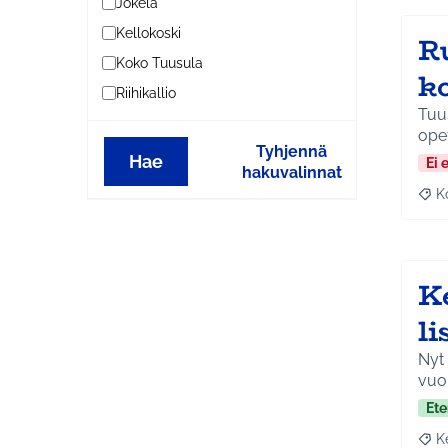
Jokela
Kellokoski
R
Koko Tuusula
ko
Riihikallio
Tuus
ope
Tyhjennä
Hae
Ei 
hakuvalinnat
K
Raj
K
l
Nyt 
vuo
Ete
K
Raja