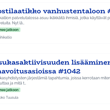
ostilaatikko vanhustentaloon
ikallion palvelutalossa asuu ikäkkäitä ihmisiä, jotka käyttävät 
eluita. Nyt lä…
nee jatkoon
ihikallio
a tulokset aihepiirin mukaan: Riihikallio
sukasaktiivisuuden lisäämine
aavoitusasioissa #1042
asyhdistysten järjestämiä tapahtumia, joissa kerrotaan mite
uttaa ja mitä t…
nee jatkoon
oko Tuusula
aa tulokset aihepiirin mukaan: Koko Tuusula