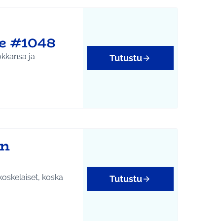
le #1048
okkansa ja
Tutustu
ön
koskelaiset, koska
Tutustu