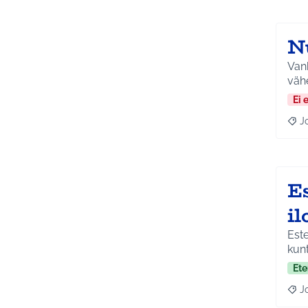
N
Vanh
vähe
Ei 
J
Raja
E
i
Este
kunt
Ete
J
Raja