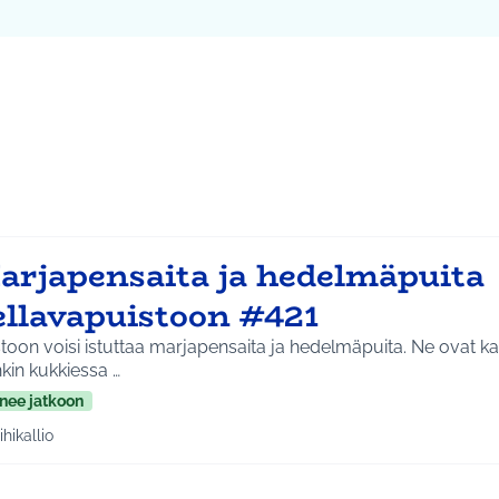
ta kartta
vassa elementissä on kartta, joka esittää tämän sivun tietueet 
107
arjapensaita ja hedelmäpuita
ellavapuistoon #421
toon voisi istuttaa marjapensaita ja hedelmäpuita. Ne ovat kau
kin kukkiessa …
nee jatkoon
ihikallio
a tulokset aihepiirin mukaan: Riihikallio