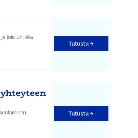
a loisi uniikkia
Tutustu
 yhteyteen
akentaminen
Tutustu