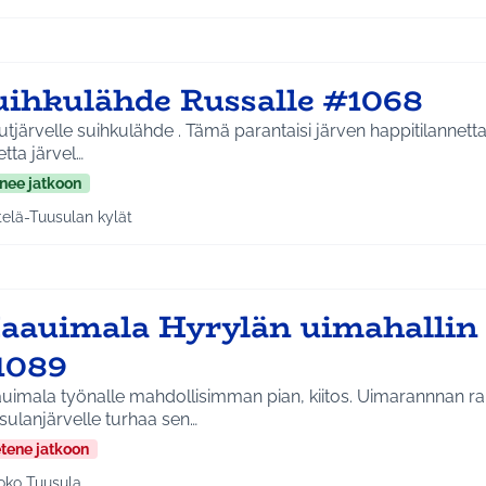
uihkulähde Russalle #1068
tjärvelle suihkulähde . Tämä parantaisi järven happitilannetta j
etta järvel…
nee jatkoon
telä-Tuusulan kylät
a tulokset aihepiirin mukaan: Etelä-Tuusulan kylät
aauimala Hyrylän uimahallin
1089
uimala työnalle mahdollisimman pian, kiitos. Uimarannnan r
sulanjärvelle turhaa sen…
etene jatkoon
oko Tuusula