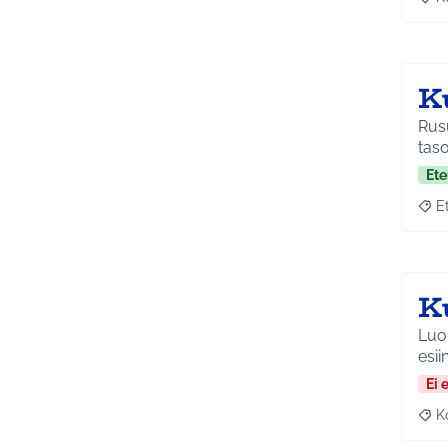
Raj
K
Rusu
taso
Ete
E
Raja
K
Luo
esii
Ei 
K
Raj