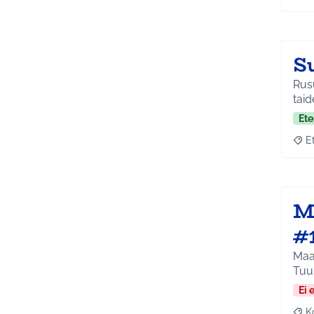
S
Rusu
taid
Ete
E
Raja
M
#
Maa
Tuu
Ei 
K