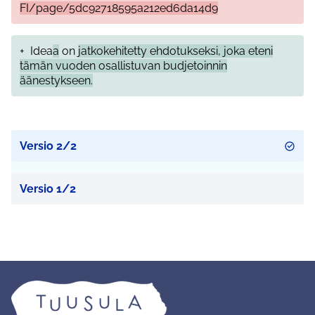
FI/page/5dc92718595a212ed6da14d9
+
Idea
a
on
jatkokehitetty ehdotukseksi, joka eteni
tämän vuoden osallistuvan budjetoinnin
äänestykseen.
Versio 2/2
Versio 1/2