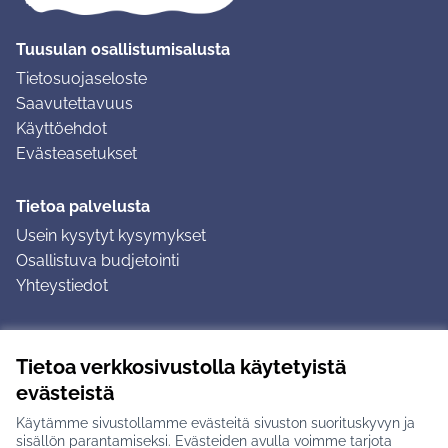
Tuusulan osallistumisalusta
Tietosuojaseloste
Saavutettavuus
Käyttöehdot
Evästeasetukset
Tietoa palvelusta
Usein kysytyt kysymykset
Osallistuva budjetointi
Yhteystiedot
Ohjeet
Tietoa verkkosivustolla käytetyistä
Ohjeet kirjautumiseen
evästeistä
Ohjeet kommentin jättämiseen
Käytämme sivustollamme evästeitä sivuston suorituskyvyn ja
sisällön parantamiseksi. Evästeiden avulla voimme tarjota