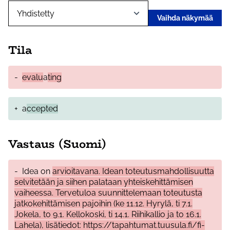
Vaihda näkymää
Tila
-
evalu
a
ting
+
a
ccepted
Vastaus (Suomi)
-
Idea on
arvioitavana. Idean toteutusmahdollisuutta
selvitetään ja siihen palataan yhteiskehittämisen
vaiheessa. Tervetuloa suunnittelemaan toteutusta
jatkokehittämisen pajoihin (ke 11.12. Hyrylä, ti 7.1.
Jokela, to 9.1. Kellokoski, ti 14.1. Riihikallio ja to 16.1.
Lahela), lisätiedot: https://tapahtumat.tuusula.fi/fi-