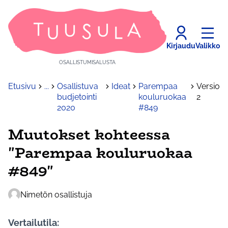
Kirjaudu
Valikko
OSALLISTUMISALUSTA
Etusivu
...
Osallistuva
Ideat
Parempaa
Versio
budjetointi
kouluruokaa
2
2020
#849
Muutokset kohteessa
"Parempaa kouluruokaa
#849"
Nimetön osallistuja
Vertailutila: