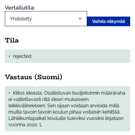
Vertailutila:
Vaihda näkymää
Tila
+
rejected
Vastaus (Suomi)
+
Kiitos ideasta. Osallistuvan budjetoinnin määräraha
ei valitettavasti riitä idean mukaiseen
leikkivälineeseen. Sen sijaan voidaan arvioida millä
muilla tavoin tavoin koulun pihaa voitaisiin kehittää.
Lähiliikuntapaikat kouluille tuleviksi vuosiksi linjataan
vuonna 2020. L