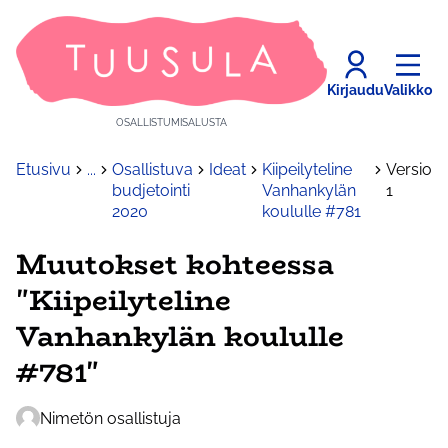
Kirjaudu
Valikko
OSALLISTUMISALUSTA
Etusivu
...
Osallistuva
Ideat
Kiipeilyteline
Versio
budjetointi
Vanhankylän
1
2020
koululle #781
Muutokset kohteessa
"Kiipeilyteline
Vanhankylän koululle
#781"
Nimetön osallistuja