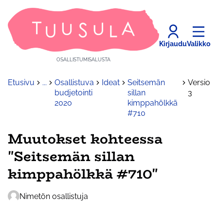
Kirjaudu
Valikko
OSALLISTUMISALUSTA
Etusivu
...
Osallistuva
Ideat
Seitsemän
Versio
budjetointi
sillan
3
2020
kimppahölkkä
#710
Muutokset kohteessa
"Seitsemän sillan
kimppahölkkä #710"
Nimetön osallistuja