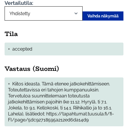
Vertailutila:
Vaihda näkymää
Tila
+
accepted
Vastaus (Suomi)
+
Kiitos ideasta. Tämä etenee jatkokehittämiseen.
Toteutettavissa eri tahojen kumppanuuksin.
Tervetuloa suunnittelemaan toteutusta
jatkokehittämisen pajoihin (ke 11.12. Hyrylä, ti 7.1.
Jokela, to 9.1. Kellokoski, ti 14.1. Riihikallio ja to 16.1.
Lahela), lisätiedot: https://tapahtumat.tuusula.fi/fi-
FI/page/5dc92718595a212ed6da14d9