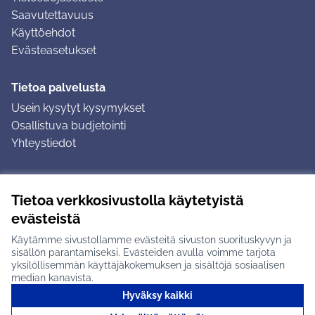
Saavutettavuus
Käyttöehdot
Evästeasetukset
Tietoa palvelusta
Usein kysytyt kysymykset
Osallistuva budjetointi
Yhteystiedot
Ohjeet
Tietoa verkkosivustolla käytetyistä
Ohjeet kirjautumiseen
evästeistä
Ohjeet kommentin jättämiseen
Käytämme sivustollamme evästeitä sivuston suorituskyvyn ja
sisällön parantamiseksi. Evästeiden avulla voimme tarjota
yksilöllisemmän käyttäjäkokemuksen ja sisältöjä sosiaalisen
median kanavista.
Hyväksy kaikki
Tuusulan osallistumisalusta X-palvelussa
Tuusula