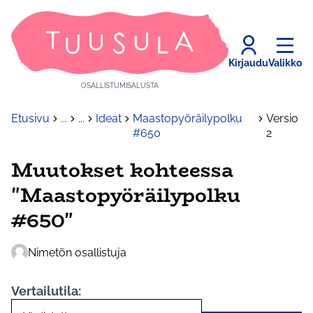
Kirjaudu
Valikko
OSALLISTUMISALUSTA
Etusivu
...
...
Ideat
Maastopyöräilypolku
Versio
#650
2
Muutokset kohteessa
"Maastopyöräilypolku
#650"
Nimetön osallistuja
Vertailutila: