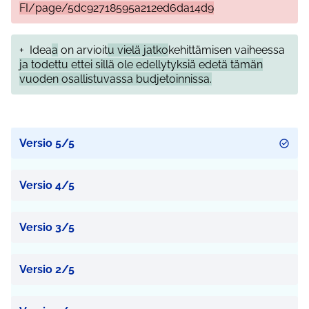
FI/page/5dc92718595a212ed6da14d9
+
Idea
a
on arvioit
u vielä jatko
kehittämisen vaiheessa
ja todettu ettei sillä ole edellytyksiä edetä tämän
vuoden osallistuvassa budjetoinnissa.
Versio 5/5
Versio 4/5
Versio 3/5
Versio 2/5