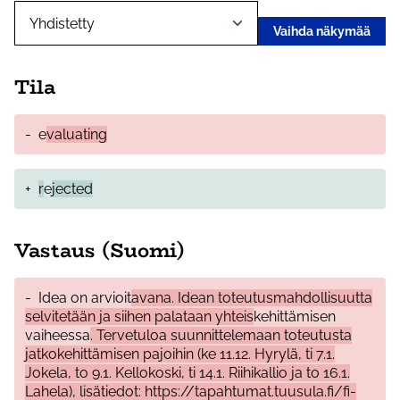
Vaihda näkymää
Tila
-
e
valuating
+
r
e
jected
Vastaus (Suomi)
-
Idea on arvioit
avana. Idean toteutusmahdollisuutta
selvitetään ja siihen palataan yhteis
kehittämisen
vaiheessa
. Tervetuloa suunnittelemaan toteutusta
jatkokehittämisen pajoihin (ke 11.12. Hyrylä, ti 7.1.
Jokela, to 9.1. Kellokoski, ti 14.1. Riihikallio ja to 16.1.
Lahela), lisätiedot: https://tapahtumat.tuusula.fi/fi-