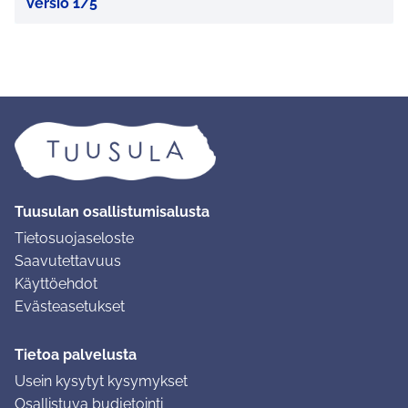
Versio 1/5
Tuusulan osallistumisalusta
Tietosuojaseloste
Saavutettavuus
Käyttöehdot
Evästeasetukset
Tietoa palvelusta
Usein kysytyt kysymykset
Osallistuva budjetointi