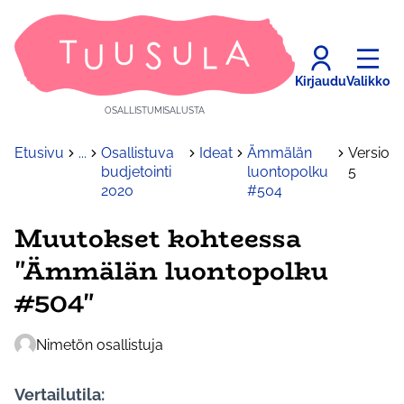
Kirjaudu
Valikko
OSALLISTUMISALUSTA
Etusivu
...
Osallistuva
Ideat
Ämmälän
Versio
budjetointi
luontopolku
5
2020
#504
Muutokset kohteessa
"Ämmälän luontopolku
#504"
Nimetön osallistuja
Vertailutila: