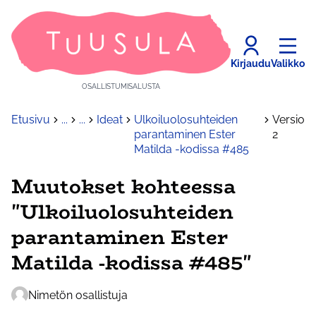
Kirjaudu
Valikko
OSALLISTUMISALUSTA
Etusivu
...
...
Ideat
Ulkoiluolosuhteiden
Versio
parantaminen Ester
2
Matilda -kodissa #485
Muutokset kohteessa
"Ulkoiluolosuhteiden
parantaminen Ester
Matilda -kodissa #485"
Nimetön osallistuja