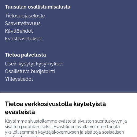
Tuusulan osallistumisalusta
Tietosuojaseloste
Saavutettavuus
Käyttöehdot
Evästeasetukset
Tietoa palvelusta
Usein kysytyt kysymykset
Osallistuva budjetointi
Yhteystiedot
Ohjeet
Tietoa verkkosivustolla käytetyistä
Ohjeet kirjautumiseen
evästeistä
Ohjeet kommentin jättämiseen
Käytämme sivustollamme evästeitä sivuston suorituskyvyn ja
sisällön parantamiseksi. Evästeiden avulla voimme tarjota
yksilöllisemmän käyttäjäkokemuksen ja sisältöjä sosiaalisen