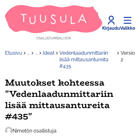
Kirjaudu
Valikko
OSALLISTUMISALUSTA
Etusivu
...
...
Ideat
Vedenlaadunmittariin
Versio
lisää mittausantureita
2
#435
Muutokset kohteessa
"Vedenlaadunmittariin
lisää mittausantureita
#435"
Nimetön osallistuja