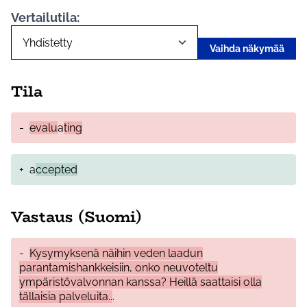
Vertailutila:
Vaihda näkymää
Tila
-
evalu
a
ting
+
a
ccepted
Vastaus (Suomi)
-
Kysymyksenä näihin veden laadun
parantamishankkeisiin, onko neuvoteltu
ympäristövalvonnan kanssa? Heillä saattaisi olla
tällaisia palveluita..
.